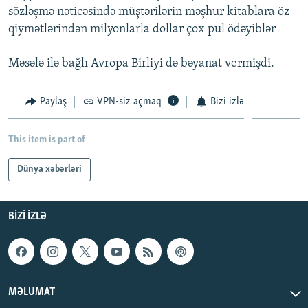
sözləşmə nəticəsində müştərilərin məşhur kitablara öz
İNFOQRAFIKA
AZƏRBAYCAN ƏDƏBIYYATI KITABXANASI
MISSIYAMIZ
BIZI IZLƏ
qiymətlərindən milyonlarla dollar çox pul ödəyiblər
KARIKATURA
İSLAM VƏ DEMOKRATIYA
PEŞƏ ETIKASI VƏ JURNALISTIKA STANDARTLARIMIZ
Məsələ ilə bağlı Avropa Birliyi də bəyanat vermişdi.
İZ - MƏDƏNIYYƏT PROQRAMI
MATERIALLARIMIZDAN ISTIFADƏ
AZADLIQRADIOSU MOBIL TELEFONUNUZDA
RFE/RL-in bütün saytları
Paylaş
VPN-siz açmaq
Bizi izlə
BIZIMLƏ ƏLAQƏ
XƏBƏR BÜLLETENLƏRIMIZ
This item is part of
Dünya xəbərləri
BIZI IZLƏ
MƏLUMAT