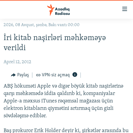
Keçid
linkləri
Əsas
2026, 08 Avqust, şənbə, Bakı vaxtı 00:00
məzmuna
GÜNDƏM
İri kitab naşirləri məhkəməyə
qayıt
#İZAHLA
Əsas
verildi
KORRUPSIOMETR
naviqasiyaya
qayıt
Aprel 12, 2012
#ƏSLINDƏ
Axtarışa
FƏRQƏ BAX
Paylaş
VPN-siz açmaq
keç
QANUNI DOĞRU
ABŞ hökuməti Apple və digər böyük kitab naşirlərinə
qarşı məhkəmədə iddia qaldırıb ki, kompaniyalar
ARAŞDIRMA
Apple-a məxsus iTunes rəqəmsal mağazası üçün
MULTIMEDIA
elektron kitabların qiymətini artırmaq üçün gizli
sövdələşmə ediblər.
RADIO ARXIV
VIDEO
HAQQIMIZDA
FOTOQALEREYA
OXU ZALI
Baş prokuror Erik Holder deyir ki, şirkətlər arasında bu