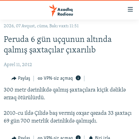
Keçid
linkləri
Əsas
2026, 07 Avqust, cümə, Bakı vaxtı 11:51
məzmuna
GÜNDƏM
Peruda 6 gün uçqunun altında
qayıt
#İZAHLA
Əsas
qalmış şaxtaçılar çıxarılıb
KORRUPSIOMETR
naviqasiyaya
qayıt
Aprel 11, 2012
#ƏSLINDƏ
Axtarışa
FƏRQƏ BAX
Paylaş
VPN-siz açmaq
keç
QANUNI DOĞRU
300 metr dərinlikdə qalmış şaxtaçılara kiçik dəliklə
ərzaq ötürülürdü.
ARAŞDIRMA
MULTIMEDIA
2010-cu ildə Çilidə baş vermiş oxşar qəzada 33 şaxtaçı
69 gün 700 metrlik dərinlikdə qalmışdı.
RADIO ARXIV
VIDEO
HAQQIMIZDA
FOTOQALEREYA
OXU ZALI
Paylaş
VPN-siz açmaq
Bizi izlə