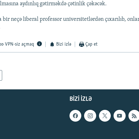
ulmasına aydınlıq gətirməkdə çətinlik çəkəcək.
a bir neçə liberal professor universitetlərdən çıxarılıb, onlar
.
VPN-siz açmaq
Bizi izlə
Çap et
BIZI IZLƏ