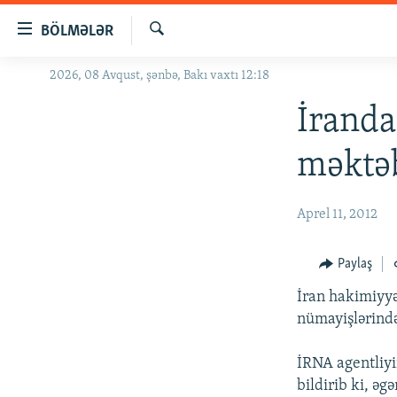
Keçid
BÖLMƏLƏR
linkləri
Axtar
Əsas
2026, 08 Avqust, şənbə, Bakı vaxtı 12:18
GÜNDƏM
məzmuna
#İZAHLA
İranda
qayıt
Əsas
KORRUPSIOMETR
məktə
naviqasiyaya
#ƏSLINDƏ
qayıt
Axtarışa
FƏRQƏ BAX
Aprel 11, 2012
keç
QANUNI DOĞRU
Paylaş
ARAŞDIRMA
İran hakimiyyə
MULTIMEDIA
nümayişlərində
RADIO ARXIV
VIDEO
İRNA agentliyi
HAQQIMIZDA
FOTOQALEREYA
OXU ZALI
bildirib ki, əg