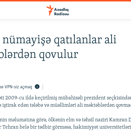
 nümayişə qatılanlar ali
blərdən qovulur
VPN-siz açmaq
ti 2009-cu ildə keçirilmiş mübahisəli prezident seçkisində
 iştirak edən tələbə və müəllimləri ali məktəblərdən qovmaq
nin məlumatına görə, ölkənin elm və təhsil naziri Kamran
ər Tehran belə bir tədbir görməsə, hakimiyyət universitetlər