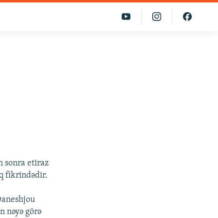
n sonra etiraz
 fikrindədir.
 Daneshjou
in nəyə görə