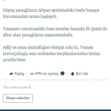
İNFOQRAFIKA
AZƏRBAYCAN ƏDƏBIYYATI KITABXANASI
MISSIYAMIZ
BIZI IZLƏ
Döyüş yaraqlıların Abyan əyalətindəki hərbi bazaya
KARIKATURA
İSLAM VƏ DEMOKRATIYA
PEŞƏ ETIKASI VƏ JURNALISTIKA STANDARTLARIMIZ
hücumundan sonra başlayıb.
İZ - MƏDƏNIYYƏT PROQRAMI
MATERIALLARIMIZDAN ISTIFADƏ
Yəmənin cənubundakı bəzi ərazilər hazırda Əl Qaidə ilə
AZADLIQRADIOSU MOBIL TELEFONUNUZDA
RFE/RL-in bütün saytları
əlbir olan yaraqlıların nəzarətindədir.
BIZIMLƏ ƏLAQƏ
ABŞ və onun müttəfiqləri ehtiyat edir ki, Yəmən
XƏBƏR BÜLLETENLƏRIMIZ
terrorçuluqla əsas mübarizə meydanlarından birinə
çevrilə bilər.
Paylaş
VPN-siz açmaq
Bizi izlə
This item is part of
Dünya xəbərləri