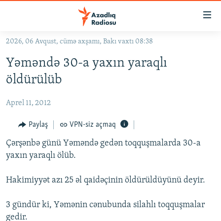
Keçid
linkləri
Əsas
2026, 06 Avqust, cümə axşamı, Bakı vaxtı 08:38
məzmuna
GÜNDƏM
Yəməndə 30-a yaxın yaraqlı
qayıt
#İZAHLA
Əsas
öldürülüb
KORRUPSIOMETR
naviqasiyaya
qayıt
Aprel 11, 2012
#ƏSLINDƏ
Axtarışa
FƏRQƏ BAX
Paylaş
VPN-siz açmaq
keç
QANUNI DOĞRU
Çərşənbə günü Yəməndə gedən toqquşmalarda 30-a
yaxın yaraqlı ölüb.
ARAŞDIRMA
MULTIMEDIA
Hakimiyyət azı 25 əl qaidəçinin öldürüldüyünü deyir.
RADIO ARXIV
VIDEO
3 gündür ki, Yəmənin cənubunda silahlı toqquşmalar
HAQQIMIZDA
FOTOQALEREYA
OXU ZALI
gedir.