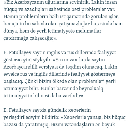
«Biz Azərbaycanın uğurlarına sevinirik. Lakin insan
İNFOQRAFIKA
AZƏRBAYCAN ƏDƏBIYYATI KITABXANASI
MISSIYAMIZ
hüquq və azadlıqları sahəsində bəzi problemlər var.
BIZI IZLƏ
KARIKATURA
İSLAM VƏ DEMOKRATIYA
PEŞƏ ETIKASI VƏ JURNALISTIKA STANDARTLARIMIZ
Həmin problemlərin həlli istiqamətində görülən işlər,
həmçinin bu sahədə olan çatışmazlıqlar barəsində həm
İZ - MƏDƏNIYYƏT PROQRAMI
MATERIALLARIMIZDAN ISTIFADƏ
dünya, həm də yerli ictimaiyyətə məlumatlar
AZADLIQRADIOSU MOBIL TELEFONUNUZDA
RFE/RL-in bütün saytları
çatdırmağa çalışacağıq».
BIZIMLƏ ƏLAQƏ
E. Fətullayev saytın ingilis və rus dillərində fəaliyyət
XƏBƏR BÜLLETENLƏRIMIZ
göstərəcəyini söyləyib: «Yaxın vaxtlarda saytın
Azərbaycandilli versiyası da təqdim olunacaq. Lakin
əvvəlcə rus və ingilis dillərində fəaliyyət göstərməyə
başladıq. Çünki bizim ölkədə olan problemləri yerli
ictimaiyyət bilir. Bunlar barəsində beynəlxalq
ictimaiyyətin bilməsi daha vacibdir».
E. Fətullayev saytda gündəlik xəbərlərin
yerləşdiriləcəyini bildirib: «Xəbərlərlə yanaşı, biz hüquq
bazası da yaratmışıq. Bizim vətəndaşların ən böyük