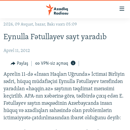
Keçid
linkləri
Əsas
2026, 09 Avqust, bazar, Bakı vaxtı 05:09
məzmuna
GÜNDƏM
Eynulla Fətullayev sayt yaradıb
qayıt
#İZAHLA
Əsas
Aprel 11, 2012
KORRUPSIOMETR
naviqasiyaya
qayıt
#ƏSLINDƏ
Paylaş
VPN-siz açmaq
Axtarışa
FƏRQƏ BAX
keç
Aprelin 11-də «İnsan Haqları Uğrunda» İctimai Birliyin
sədri, hüquq müdafiəçisi Eynulla Fətullayev tərəfindən
QANUNI DOĞRU
yaradılan «haqqin.az» saytının təqdimat mərasimi
ARAŞDIRMA
keçirilib. APA-nın xəbərinə görə, tədbirdə çıxış edən E.
Fətullayev saytın məqsədinin Azərbaycanda insan
MULTIMEDIA
hüquq və azadlıqları sahəsində olan problemlərin
RADIO ARXIV
VIDEO
ictimaiyyətə çatdırılmasından ibarət olduğunu deyib:
HAQQIMIZDA
FOTOQALEREYA
OXU ZALI