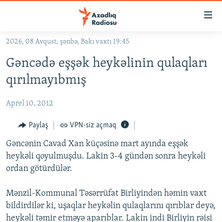
Keçid
linkləri
Əsas
2026, 08 Avqust, şənbə, Bakı vaxtı 19:45
məzmuna
GÜNDƏM
Gəncədə eşşək heykəlinin qulaqları
qayıt
#İZAHLA
Əsas
qırılmayıbmış
KORRUPSIOMETR
naviqasiyaya
qayıt
Aprel 10, 2012
#ƏSLINDƏ
Axtarışa
FƏRQƏ BAX
Paylaş
VPN-siz açmaq
keç
QANUNI DOĞRU
Gəncənin Cavad Xan küçəsinə mart ayında eşşək
heykəli qoyulmuşdu. Lakin 3-4 gündən sonra heykəli
ARAŞDIRMA
ordan götürdülər.
MULTIMEDIA
Mənzil-Kommunal Təsərrüfat Birliyindən həmin vaxt
RADIO ARXIV
VIDEO
bildirdilər ki, uşaqlar heykəlin qulaqlarını qırıblar deyə,
HAQQIMIZDA
FOTOQALEREYA
OXU ZALI
heykəli təmir etməyə aparıblar. Lakin indi Birliyin rəisi