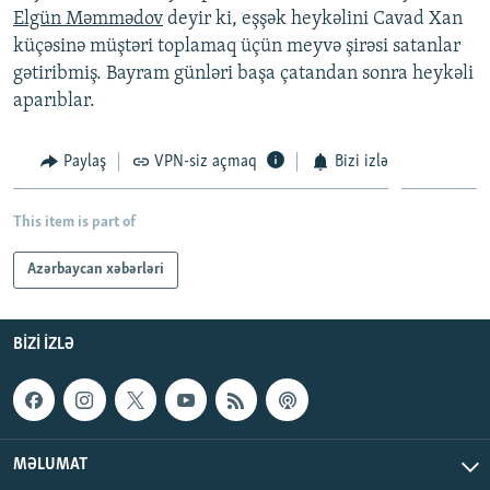
Elgün Məmmədov
deyir ki, eşşək heykəlini Cavad Xan
İNFOQRAFIKA
AZƏRBAYCAN ƏDƏBIYYATI KITABXANASI
MISSIYAMIZ
BIZI IZLƏ
küçəsinə müştəri toplamaq üçün meyvə şirəsi satanlar
KARIKATURA
İSLAM VƏ DEMOKRATIYA
PEŞƏ ETIKASI VƏ JURNALISTIKA STANDARTLARIMIZ
gətiribmiş. Bayram günləri başa çatandan sonra heykəli
aparıblar.
İZ - MƏDƏNIYYƏT PROQRAMI
MATERIALLARIMIZDAN ISTIFADƏ
AZADLIQRADIOSU MOBIL TELEFONUNUZDA
RFE/RL-in bütün saytları
Paylaş
VPN-siz açmaq
Bizi izlə
BIZIMLƏ ƏLAQƏ
XƏBƏR BÜLLETENLƏRIMIZ
This item is part of
Azərbaycan xəbərləri
BIZI IZLƏ
MƏLUMAT