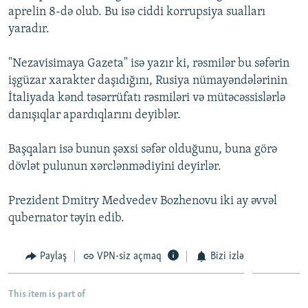
aprelin 8-də olub. Bu isə ciddi korrupsiya sualları
İNFOQRAFIKA
AZƏRBAYCAN ƏDƏBIYYATI KITABXANASI
MISSIYAMIZ
BIZI IZLƏ
yaradır.
KARIKATURA
İSLAM VƏ DEMOKRATIYA
PEŞƏ ETIKASI VƏ JURNALISTIKA STANDARTLARIMIZ
"Nezavisimaya Gazeta" isə yazır ki, rəsmilər bu səfərin
İZ - MƏDƏNIYYƏT PROQRAMI
MATERIALLARIMIZDAN ISTIFADƏ
işgüzar xarakter daşıdığını, Rusiya nümayəndələrinin
AZADLIQRADIOSU MOBIL TELEFONUNUZDA
RFE/RL-in bütün saytları
İtaliyada kənd təsərrüfatı rəsmiləri və mütəcəssislərlə
BIZIMLƏ ƏLAQƏ
danışıqlar apardıqlarını deyiblər.
XƏBƏR BÜLLETENLƏRIMIZ
Başqaları isə bunun şəxsi səfər olduğunu, buna görə
dövlət pulunun xərclənmədiyini deyirlər.
Prezident Dmitry Medvedev Bozhenovu iki ay əvvəl
qubernator təyin edib.
Paylaş
VPN-siz açmaq
Bizi izlə
This item is part of