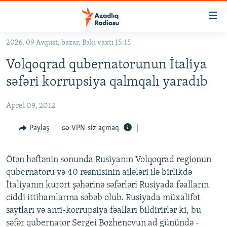
Keçid
linkləri
Əsas
2026, 09 Avqust, bazar, Bakı vaxtı 15:15
məzmuna
GÜNDƏM
Volqoqrad qubernatorunun İtaliya
qayıt
#İZAHLA
Əsas
səfəri korrupsiya qalmqalı yaradıb
KORRUPSIOMETR
naviqasiyaya
qayıt
Aprel 09, 2012
#ƏSLINDƏ
Axtarışa
FƏRQƏ BAX
Paylaş
VPN-siz açmaq
keç
QANUNI DOĞRU
Ötən həftənin sonunda Rusiyanın Volqoqrad regionun
ARAŞDIRMA
qubernatoru və 40 rəsmisinin ailələri ilə birlikdə
MULTIMEDIA
İtaliyanın kurort şəhərinə səfərləri Rusiyada fəalların
ciddi ittihamlarına səbəb olub. Rusiyada müxalifət
RADIO ARXIV
VIDEO
saytları və anti-korrupsiya fəalları bildirirlər ki, bu
HAQQIMIZDA
FOTOQALEREYA
OXU ZALI
səfər qubernator Sergei Bozhenovun ad günündə -