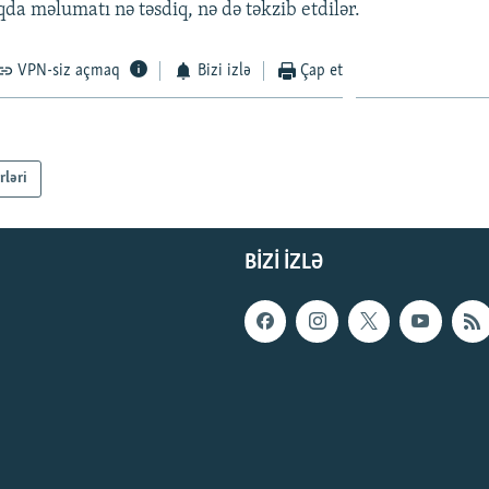
da məlumatı nə təsdiq, nə də təkzib etdilər.
VPN-siz açmaq
Bizi izlə
Çap et
rləri
BIZI IZLƏ