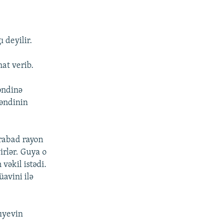
 deyilir.
t verib.
əndinə
kəndinin
irabad rayon
irlər. Guya o
vəkil istədi.
avini ilə
ıyevin