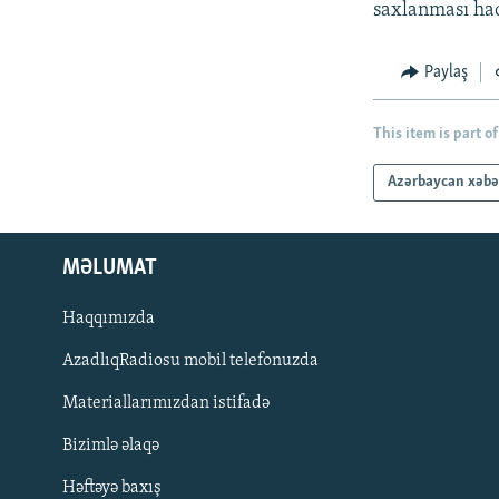
saxlanması haq
Paylaş
This item is part of
Azərbaycan xəbə
MƏLUMAT
Haqqımızda
AzadlıqRadiosu mobil telefonuzda
Materiallarımızdan istifadə
BIZI IZLƏ
Bizimlə əlaqə
Həftəyə baxış