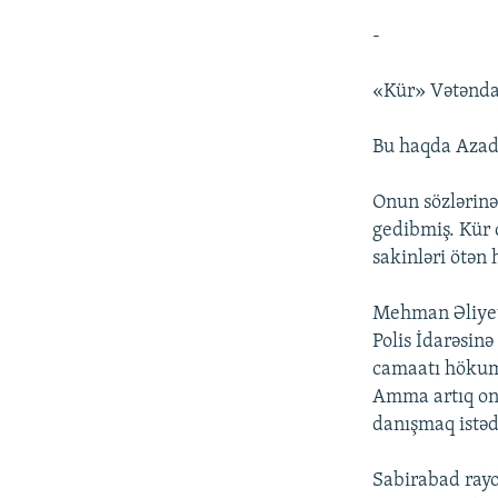
-
«Kür» Vətənda
Bu haqda Azad
Onun sözlərinə
gedibmiş. Kür 
sakinləri ötən 
Mehman Əliyev 
Polis İdarəsinə
camaatı hökumə
Amma artıq onu
danışmaq istəd
Sabirabad rayo