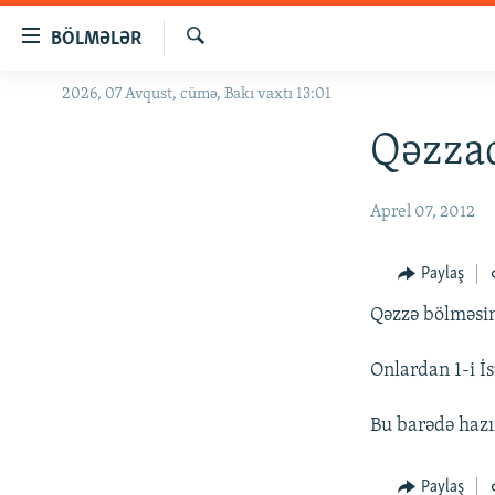
Keçid
BÖLMƏLƏR
linkləri
Axtar
Əsas
2026, 07 Avqust, cümə, Bakı vaxtı 13:01
GÜNDƏM
məzmuna
#İZAHLA
Qəzzad
qayıt
Əsas
KORRUPSIOMETR
naviqasiyaya
Aprel 07, 2012
#ƏSLINDƏ
qayıt
Axtarışa
FƏRQƏ BAX
Paylaş
keç
QANUNI DOĞRU
Qəzzə bölməsin
ARAŞDIRMA
Onlardan 1-i İs
MULTIMEDIA
RADIO ARXIV
VIDEO
Bu barədə haz
HAQQIMIZDA
FOTOQALEREYA
OXU ZALI
Paylaş