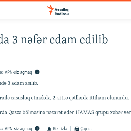
a 3 nəfər edam edilib
VPN-siz açmaq
də 3 adam asılıb.
railə casusluq etməkdə, 2-si isə qətllərdə ittiham olunurdu.
ırda Qəzzə bölməsinə nəzarət edən HAMAS qrupu xəbər veri
VPN-siz açmaq
Bizi izlə
Çap et