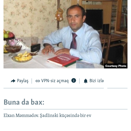
Paylaş
VPN-siz açmaq
Bizi izlə
Buna da bax:
Elxan Məmmədov. Şadlinski küçəsində bir ev