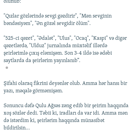
olunub:
"Qızlar gözlərində sevgi gəzdirir", "Mən sevginin
bəndəsiyəm", "Ən gözəl sevgidir ölüm".
"525-ci qəzet", "Ədalət", "Ulus", "Ocaq", "Kaspi" və digər
qəzetlərdə, "Ulduz" jurnalında müxtəlif illərdə
şeirlərimlə çıxış eləmişəm. Son 3-4 ildə isə ədəbi
saytlarda da şeirlərim yayınlanıb”.
Şifahi olaraq fikrini deyənlər olub. Amma hər hansı bir
yazı, məqalə görməmişəm.
Sonuncu dəfə Qulu Ağsəs zəng edib bir şeirim haqqında
xoş sözlər dedi. Təbii ki, iradları da var idi. Amma mən
də istərdim ki, şeirlərim haqqında münasibət
bildirilsin...