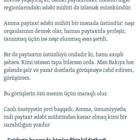
dövrdə yaşayırıq ki, nəinki paytaxtdakı, ölkənin digər
regionlarındakı ədəbi mühiti də izləmək mümkündür.
Amma paytaxt ədəbi mühiti bir mənada üstündür: nəşr
orqanlarının demək olar, hamısı paytaxtda yerləşir,
tanınmaq üçün isə nəşr olunmaq əsas şərtdi.
Bir də paytaxtın üstünlüyü ondadır ki, hamı axışıb
şəhərə. Kimi istəsən tapa bilərsən orda. Mən Bakıya hər
gələndə şair və yazar dostlarla görüşməyə cəhd edirəm,
görüşürəm.
Bu görüşlərin özü mənim üçün maraqlı olur.
Canlı ünsiyyətin yeri başqadı. Amma, ümumiyyətlə,
indi paytaxt ədəbi mühitindən kənar olmaq kimi bir
narahtlığım yoxdur