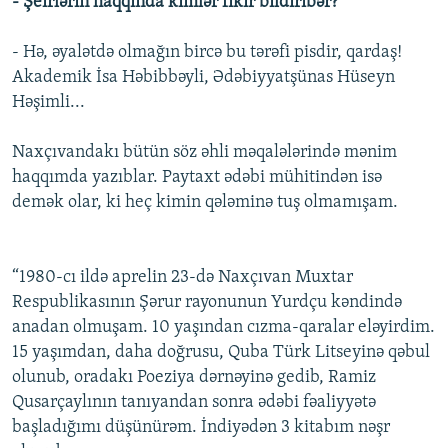
- Şeirlərin haqqında kimlər fikir bildiribər?
- Hə, əyalətdə olmağın bircə bu tərəfi pisdir, qardaş!
Akademik İsa Həbibbəyli, Ədəbiyyatşünas Hüseyn
Həşimli...
Naxçıvandakı bütün söz əhli məqalələrində mənim
haqqımda yazıblar. Paytaxt ədəbi mühitindən isə
demək olar, ki heç kimin qələminə tuş olmamışam.
“1980-cı ildə aprelin 23-də Naxçıvan Muxtar
Respublikasının Şərur rayonunun Yurdçu kəndində
anadan olmuşam. 10 yaşından cızma-qaralar eləyirdim.
15 yaşımdan, daha doğrusu, Quba Türk Litseyinə qəbul
olunub, oradakı Poeziya dərnəyinə gedib, Ramiz
Qusarçaylının tanıyandan sonra ədəbi fəaliyyətə
başladığımı düşünürəm. İndiyədən 3 kitabım nəşr