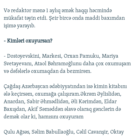
Və redaktor mənə 1 aylıq əmək haqqı həcmində
mükafat təyin etdi. Şeir bircə onda maddi baxımdan
işimə yarayıb.
- Kimləri oxuyursan?
- Dostoyevskini, Markesi, Orxan Pamuku, Mariya
Svetayevanı, Ataol Bəhramoğlunu daha çox oxumuşam
və dəfələrlə oxumaqdan da bezmirəm.
Çağdaş Azərbaycan ədəbiyyatından isə kimin kitabını
ələ keçirsəm, oxumağa çalışıram.Əkrəm Əylislidən,
Anardan, Sabir Əhmədlidən, Əli Kərimdən, Eldar
Baxışdan, Akif Səməddən əlavə olaraq gənclərin də
demək olar ki, hamısını oxuyuram
Qulu Ağsəs, Səlim Babullaoğlu, Cəlil Cavanşir, Oktay