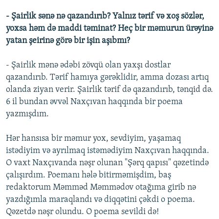
- Şairlik sənə nə qazandırıb? Yalnız tərif və xoş sözlər,
yoxsa həm də maddi təminat? Heç bir məmurun ürəyinə
yatan şeirinə görə bir işin aşıbmı?
- Şairlik mənə ədəbi zövqü olan yaxşı dostlar
qazandırıb. Tərif hamıya gərəklidir, amma dozası artıq
olanda ziyan verir. Şairlik tərif də qazandırıb, tənqid də.
6 il bundan əvvəl Naxçıvan haqqında bir poema
yazmışdım.
Hər hansısa bir məmur yox, sevdiyim, yaşamaq
istədiyim və ayrılmaq istəmədiyim Naxçıvan haqqında.
O vaxt Naxçıvanda nəşr olunan "Şərq qapısı" qəzetində
çalışırdım. Poemanı hələ bitirməmişdim, baş
redaktorum Məmməd Məmmədov otağıma girib nə
yazdığımla maraqlandı və diqqətini çəkdi o poema.
Qəzetdə nəşr olundu. O poema sevildi də!