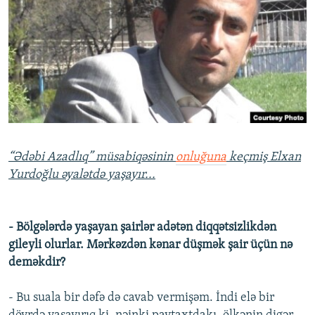
İNFOQRAFIKA
AZƏRBAYCAN ƏDƏBIYYATI KITABXANASI
MISSIYAMIZ
BIZI IZLƏ
KARIKATURA
İSLAM VƏ DEMOKRATIYA
PEŞƏ ETIKASI VƏ JURNALISTIKA STANDARTLARIMIZ
İZ - MƏDƏNIYYƏT PROQRAMI
MATERIALLARIMIZDAN ISTIFADƏ
AZADLIQRADIOSU MOBIL TELEFONUNUZDA
RFE/RL-in bütün saytları
BIZIMLƏ ƏLAQƏ
XƏBƏR BÜLLETENLƏRIMIZ
“Ədəbi Azadlıq” müsabiqəsinin
onluğuna
keçmiş Elxan
Yurdoğlu əyalətdə yaşayır...
- Bölgələrdə yaşayan şairlər adətən diqqətsizlikdən
gileyli olurlar. Mərkəzdən kənar düşmək şair üçün nə
deməkdir?
- Bu suala bir dəfə də cavab vermişəm. İndi elə bir