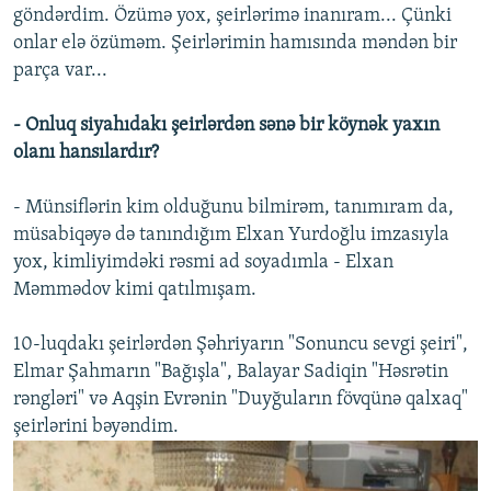
göndərdim. Özümə yox, şeirlərimə inanıram... Çünki
onlar elə özüməm. Şeirlərimin hamısında məndən bir
parça var...
- Onluq siyahıdakı şeirlərdən sənə bir köynək yaxın
olanı hansılardır?
- Münsiflərin kim olduğunu bilmirəm, tanımıram da,
müsabiqəyə də tanındığım Elxan Yurdoğlu imzasıyla
yox, kimliyimdəki rəsmi ad soyadımla - Elxan
Məmmədov kimi qatılmışam.
10-luqdakı şeirlərdən Şəhriyarın "Sonuncu sevgi şeiri",
Elmar Şahmarın "Bağışla", Balayar Sadiqin "Həsrətin
rəngləri" və Aqşin Evrənin "Duyğuların fövqünə qalxaq"
şeirlərini bəyəndim.