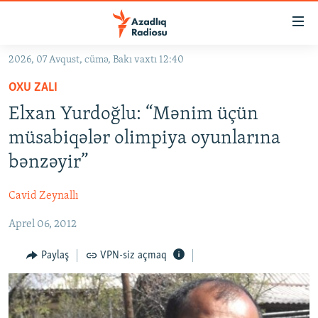
Keçid
linkləri
Əsas
2026, 07 Avqust, cümə, Bakı vaxtı 12:40
məzmuna
GÜNDƏM
OXU ZALI
qayıt
#İZAHLA
Əsas
Elxan Yurdoğlu: “Mənim üçün
KORRUPSIOMETR
naviqasiyaya
müsabiqələr olimpiya oyunlarına
qayıt
#ƏSLINDƏ
bənzəyir”
Axtarışa
FƏRQƏ BAX
keç
Cavid Zeynallı
QANUNI DOĞRU
Aprel 06, 2012
ARAŞDIRMA
MULTIMEDIA
Paylaş
VPN-siz açmaq
RADIO ARXIV
VIDEO
HAQQIMIZDA
FOTOQALEREYA
OXU ZALI