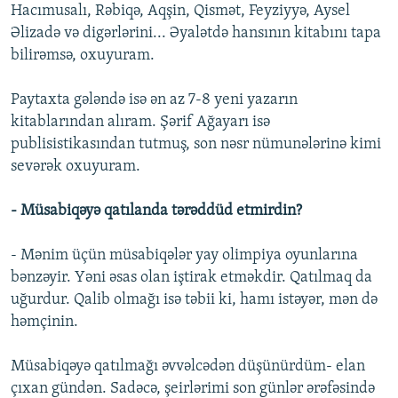
Hacımusalı, Rəbiqə, Aqşin, Qismət, Feyziyyə, Aysel
Əlizadə və digərlərini... Əyalətdə hansının kitabını tapa
bilirəmsə, oxuyuram.
Paytaxta gələndə isə ən az 7-8 yeni yazarın
kitablarından alıram. Şərif Ağayarı isə
publisistikasından tutmuş, son nəsr nümunələrinə kimi
sevərək oxuyuram.
- Müsabiqəyə qatılanda tərəddüd etmirdin?
- Mənim üçün müsabiqələr yay olimpiya oyunlarına
bənzəyir. Yəni əsas olan iştirak etməkdir. Qatılmaq da
uğurdur. Qalib olmağı isə təbii ki, hamı istəyər, mən də
həmçinin.
Müsabiqəyə qatılmağı əvvəlcədən düşünürdüm- elan
çıxan gündən. Sadəcə, şeirlərimi son günlər ərəfəsində