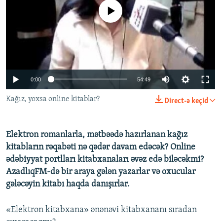
İNFOQRAFIKA
AZƏRBAYCAN ƏDƏBIYYATI KITABXANASI
MISSIYAMIZ
No media source currently available
BIZI IZLƏ
KARIKATURA
İSLAM VƏ DEMOKRATIYA
PEŞƏ ETIKASI VƏ JURNALISTIKA STANDARTLARIMIZ
İZ - MƏDƏNIYYƏT PROQRAMI
MATERIALLARIMIZDAN ISTIFADƏ
AZADLIQRADIOSU MOBIL TELEFONUNUZDA
RFE/RL-in bütün saytları
0:00
54:49
BIZIMLƏ ƏLAQƏ
XƏBƏR BÜLLETENLƏRIMIZ
Kağız, yoxsa online kitablar?
Direct-ə keçid
Elektron romanlarla, mətbəədə hazırlanan kağız
kitabların rəqabəti nə qədər davam edəcək? Online
ədəbiyyat portlları kitabxanaları əvəz edə biləcəkmi?
AzadlıqFM-də bir araya gələn yazarlar və oxucular
gələcəyin kitabı haqda danışırlar.
«Elektron kitabxana» ənənəvi kitabxananı sıradan