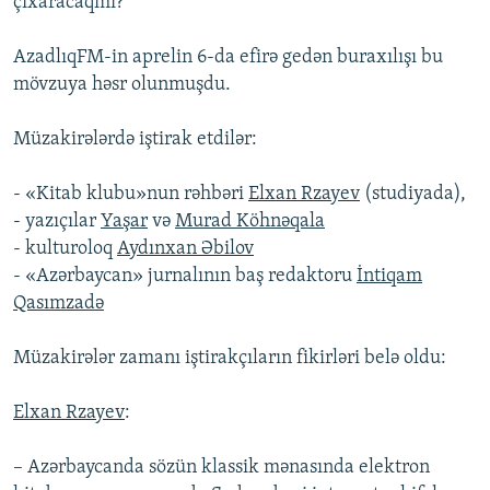
çıxaracaqmı?
AzadlıqFM-in aprelin 6-da efirə gedən buraxılışı bu
mövzuya həsr olunmuşdu.
Müzakirələrdə iştirak etdilər:
- «Kitab klubu»nun rəhbəri
Elxan Rzayev
(studiyada),
- yazıçılar
Yaşar
və
Murad Köhnəqala
- kulturoloq
Aydınxan Əbilov
- «Azərbaycan» jurnalının baş redaktoru
İntiqam
Qasımzadə
Müzakirələr zamanı iştirakçıların fikirləri belə oldu:
Elxan Rzayev
:
– Azərbaycanda sözün klassik mənasında elektron