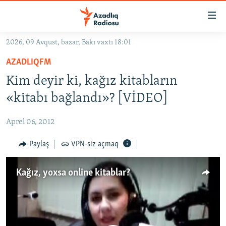
Keçid
linkləri
Əsas
2026, 09 Avqust, bazar, Bakı vaxtı 18:01
məzmuna
GÜNDƏM
AZADLIQFM
qayıt
#İZAHLA
Əsas
Kim deyir ki, kağız kitabların
KORRUPSIOMETR
naviqasiyaya
«kitabı bağlandı»? [VİDEO]
qayıt
#ƏSLINDƏ
Axtarışa
Aprel 06, 2012
FƏRQƏ BAX
keç
QANUNI DOĞRU
Paylaş
VPN-siz açmaq
ARAŞDIRMA
Kağız, yoxsa online kitablar?
MULTIMEDIA
RADIO ARXIV
VIDEO
HAQQIMIZDA
FOTOQALEREYA
OXU ZALI