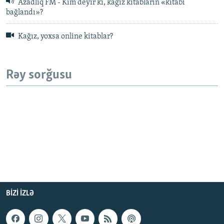
Azadlıq FM - Kim deyir ki, kağız kitabların «kitabı
bağlandı»?
Kağız, yoxsa online kitablar?
Rəy sorğusu
BIZI IZLƏ