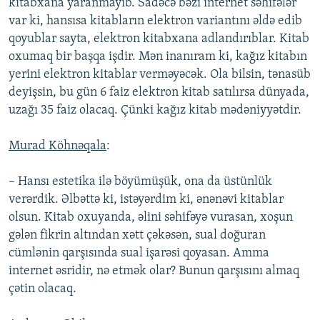
kitabxana yaranmayıb. Sadəcə bəzi internet səhifələr
var ki, hansısa kitabların elektron variantını əldə edib
qoyublar sayta, elektron kitabxana adlandırıblar. Kitab
oxumaq bir başqa işdir. Mən inanıram ki, kağız kitabın
yerini elektron kitablar verməyəcək. Ola bilsin, tənasüb
deyişsin, bu gün 6 faiz elektron kitab satılırsa dünyada,
uzağı 35 faiz olacaq. Çünki kağız kitab mədəniyyətdir.
Murad Köhnəqala
:
– Hansı estetika ilə böyümüşük, ona da üstünlük
verərdik. Əlbəttə ki, istəyərdim ki, ənənəvi kitablar
olsun. Kitab oxuyanda, əlini səhifəyə vurasan, xoşun
gələn fikrin altından xətt çəkəsən, sual doğuran
cümlənin qarşısında sual işarəsi qoyasan. Amma
internet əsridir, nə etmək olar? Bunun qarşısını almaq
çətin olacaq.