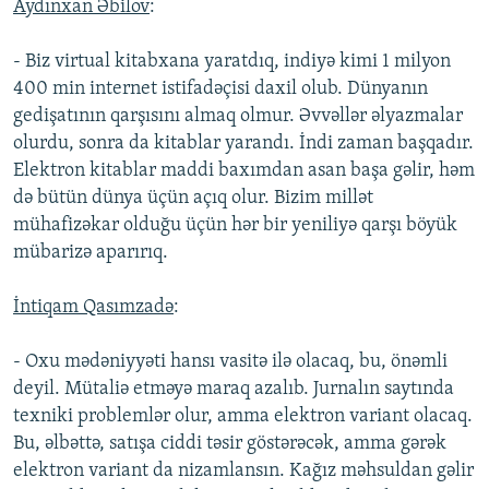
Aydınxan Əbilov
:
- Biz virtual kitabxana yaratdıq, indiyə kimi 1 milyon
400 min internet istifadəçisi daxil olub. Dünyanın
gedişatının qarşısını almaq olmur. Əvvəllər əlyazmalar
olurdu, sonra da kitablar yarandı. İndi zaman başqadır.
Elektron kitablar maddi baxımdan asan başa gəlir, həm
də bütün dünya üçün açıq olur. Bizim millət
mühafizəkar olduğu üçün hər bir yeniliyə qarşı böyük
mübarizə aparırıq.
İntiqam Qasımzadə
:
- Oxu mədəniyyəti hansı vasitə ilə olacaq, bu, önəmli
deyil. Mütaliə etməyə maraq azalıb. Jurnalın saytında
texniki problemlər olur, amma elektron variant olacaq.
Bu, əlbəttə, satışa ciddi təsir göstərəcək, amma gərək
elektron variant da nizamlansın. Kağız məhsuldan gəlir