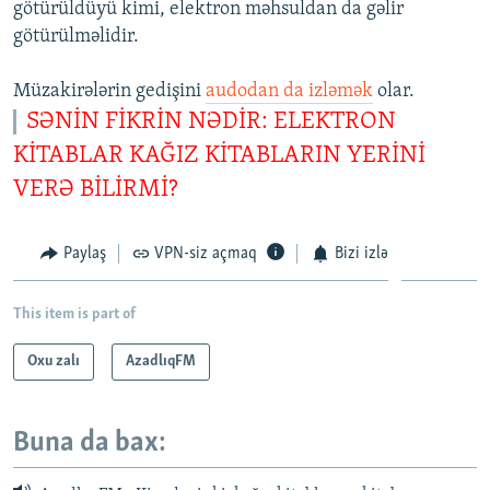
götürüldüyü kimi, elektron məhsuldan da gəlir
götürülməlidir.
Müzakirələrin gedişini
audodan da izləmək
olar.
SƏNİN FİKRİN NƏDİR: ELEKTRON
KİTABLAR KAĞIZ KİTABLARIN YERİNİ
VERƏ BİLİRMİ?
Paylaş
VPN-siz açmaq
Bizi izlə
This item is part of
Oxu zalı
AzadlıqFM
Buna da bax: