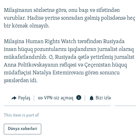
İNFOQRAFIKA
AZƏRBAYCAN ƏDƏBIYYATI KITABXANASI
MISSIYAMIZ
Milaşinanın sözlərinə görə, onu başı və sifətindən
BIZI IZLƏ
KARIKATURA
İSLAM VƏ DEMOKRATIYA
PEŞƏ ETIKASI VƏ JURNALISTIKA STANDARTLARIMIZ
vurublar. Hadisə yerinə sonradan gəlmiş polisdənsə heç
bir kömək olmayıb.
İZ - MƏDƏNIYYƏT PROQRAMI
MATERIALLARIMIZDAN ISTIFADƏ
AZADLIQRADIOSU MOBIL TELEFONUNUZDA
RFE/RL-in bütün saytları
Milaşina Human Rights Watch tərəfindən Rusiyada
insan hüquq pozuntularını işıqlandıran jurnalist olaraq
BIZIMLƏ ƏLAQƏ
mükafatlandırılıb. O, Rusiyada qətlə yetirilmiş jurnalist
XƏBƏR BÜLLETENLƏRIMIZ
Anna Politkovskayanın rəfiqəsi və Çeçenistan hüquq
müdafiəçisi Natalya Estemirovanı görən sonuncu
şəxslərdən idi.
Paylaş
VPN-siz açmaq
Bizi izlə
This item is part of
Dünya xəbərləri