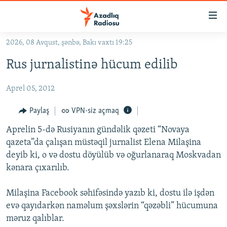
Keçid
linkləri
Əsas
2026, 08 Avqust, şənbə, Bakı vaxtı 19:25
məzmuna
GÜNDƏM
Rus jurnalistinə hücum edilib
qayıt
#İZAHLA
Əsas
Aprel 05, 2012
KORRUPSIOMETR
naviqasiyaya
qayıt
#ƏSLINDƏ
Paylaş
VPN-siz açmaq
Axtarışa
FƏRQƏ BAX
keç
Aprelin 5-də Rusiyanın gündəlik qəzeti “Novaya
qazeta”da çalışan müstəqil jurnalist Elena Milaşina
QANUNI DOĞRU
deyib ki, o və dostu döyülüb və oğurlanaraq Moskvadan
ARAŞDIRMA
kənara çıxarılıb.
MULTIMEDIA
Milaşina Facebook səhifəsində yazıb ki, dostu ilə işdən
RADIO ARXIV
VIDEO
evə qayıdarkən naməlum şəxslərin “qəzəbli” hücumuna
HAQQIMIZDA
məruz qalıblar.
FOTOQALEREYA
OXU ZALI