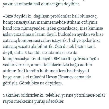
yaxın vaxtlarda həll olunacağını deyiblər.
İNFOQRAFIKA
AZƏRBAYCAN ƏDƏBIYYATI KITABXANASI
MISSIYAMIZ
BIZI IZLƏ
KARIKATURA
İSLAM VƏ DEMOKRATIYA
PEŞƏ ETIKASI VƏ JURNALISTIKA STANDARTLARIMIZ
«Bizə deyildi ki, dağılışın problemlər həll olunacaq,
kompensasiyaları mənimsəməkdə ittiham etdiyiniz
İZ - MƏDƏNIYYƏT PROQRAMI
MATERIALLARIMIZDAN ISTIFADƏ
kənd icra nümayəndəsi işdən çıxarılacaq. Bizə kiminsə
AZADLIQRADIOSU MOBIL TELEFONUNUZDA
RFE/RL-in bütün saytları
işdən çıxarılması lazım deyil, büdcədən ayrılan və bizə
BIZIMLƏ ƏLAQƏ
çatacaq kompensasiyaları istəyirik. İndiyə qədər bizə
çatacaq vəsaiti ala bilmirik. Özü də tək bizim kənd
XƏBƏR BÜLLETENLƏRIMIZ
deyil, daha 3 kənddə də adamlar hələ də
kompensasiyaları almayıb. Bizi sakitləşdirmək üçün
vədlər verirlər, amma tələblərimizlə bağlı addım
atılmır. İndi kəndin klubunda icra hakimiyyəti
başçısının 1-ci müavini Həsən Həsənov camaatla
görüşür. Görək bizə nə deyirlər».
Sakinləri bildirirlər ki, tələbləri yerinə yetirilməsə onlar
rayon mərkəzinə yürüş edəcəklər.