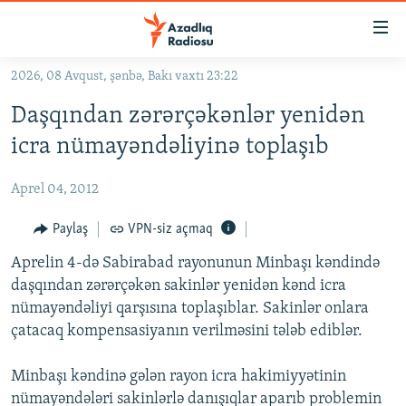
Keçid
linkləri
Əsas
2026, 08 Avqust, şənbə, Bakı vaxtı 23:22
məzmuna
GÜNDƏM
Daşqından zərərçəkənlər yenidən
qayıt
#İZAHLA
Əsas
icra nümayəndəliyinə toplaşıb
KORRUPSIOMETR
naviqasiyaya
qayıt
Aprel 04, 2012
#ƏSLINDƏ
Axtarışa
FƏRQƏ BAX
Paylaş
VPN-siz açmaq
keç
QANUNI DOĞRU
Aprelin 4-də Sabirabad rayonunun Minbaşı kəndində
daşqından zərərçəkən sakinlər yenidən kənd icra
ARAŞDIRMA
nümayəndəliyi qarşısına toplaşıblar. Sakinlər onlara
MULTIMEDIA
çatacaq kompensasiyanın verilməsini tələb ediblər.
RADIO ARXIV
VIDEO
Minbaşı kəndinə gələn rayon icra hakimiyyətinin
HAQQIMIZDA
FOTOQALEREYA
OXU ZALI
nümayəndələri sakinlərlə danışıqlar aparıb problemin