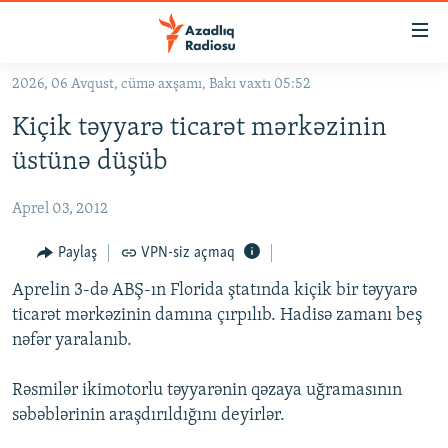
Keçid
linkləri
Əsas
2026, 06 Avqust, cümə axşamı, Bakı vaxtı 05:52
məzmuna
GÜNDƏM
Kiçik təyyarə ticarət mərkəzinin
qayıt
#İZAHLA
Əsas
üstünə düşüb
KORRUPSIOMETR
naviqasiyaya
qayıt
Aprel 03, 2012
#ƏSLINDƏ
Axtarışa
FƏRQƏ BAX
Paylaş
VPN-siz açmaq
keç
QANUNI DOĞRU
Aprelin 3-də ABŞ-ın Florida ştatında kiçik bir təyyarə
ticarət mərkəzinin damına çırpılıb. Hadisə zamanı beş
ARAŞDIRMA
nəfər yaralanıb.
MULTIMEDIA
Rəsmilər ikimotorlu təyyarənin qəzaya uğramasının
RADIO ARXIV
VIDEO
səbəblərinin araşdırıldığını deyirlər.
HAQQIMIZDA
FOTOQALEREYA
OXU ZALI