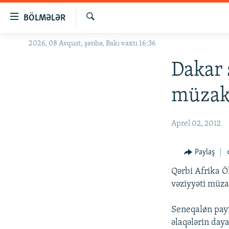
Keçid
BÖLMƏLƏR
linkləri
Axtar
Əsas
2026, 08 Avqust, şənbə, Bakı vaxtı 16:36
GÜNDƏM
məzmuna
#İZAHLA
Dakar 
qayıt
Əsas
KORRUPSIOMETR
müzaki
naviqasiyaya
#ƏSLINDƏ
qayıt
Axtarışa
FƏRQƏ BAX
Aprel 02, 2012
keç
QANUNI DOĞRU
Paylaş
ARAŞDIRMA
Qərbi Afrika Öl
MULTIMEDIA
vəziyyəti müzak
RADIO ARXIV
VIDEO
Seneqaløn payta
HAQQIMIZDA
FOTOQALEREYA
OXU ZALI
əlaqələrin day