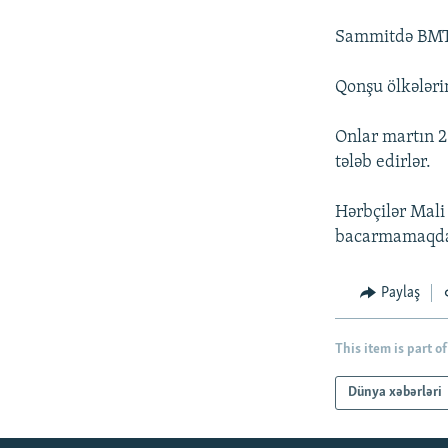
İNFOQRAFIKA
AZƏRBAYCAN ƏDƏBIYYATI KITABXANASI
MISSIYAMIZ
Sammitdə BMT, 
KARIKATURA
İSLAM VƏ DEMOKRATIYA
PEŞƏ ETIKASI VƏ JURNALISTIKA
STANDARTLARIMIZ
İZ - MƏDƏNIYYƏT PROQRAMI
Qonşu ölkələrin
MATERIALLARIMIZDAN ISTIFADƏ
AZADLIQRADIOSU MOBIL TELEFONUNUZDA
Onlar martın 2
tələb edirlər.
BIZIMLƏ ƏLAQƏ
XƏBƏR BÜLLETENLƏRIMIZ
Hərbçilər Mali
bacarmamaqda 
Paylaş
This item is part of
Dünya xəbərləri