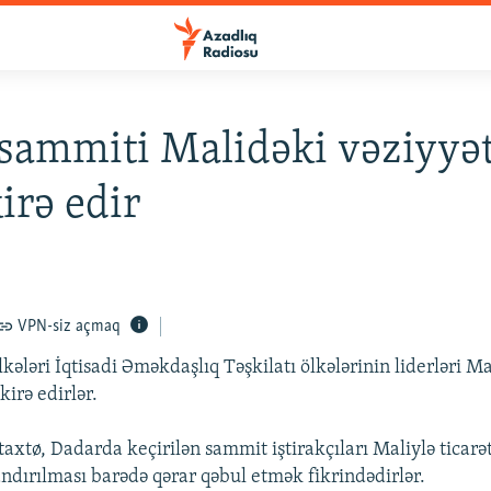
sammiti Malidəki vəziyyət
rə edir
VPN-siz açmaq
kələri İqtisadi Əməkdaşlıq Təşkilatı ölkələrinin liderləri 
irə edirlər.
xtø, Dadarda keçirilən sammit iştirakçıları Maliylə ticarət
andırılması barədə qərar qəbul etmək fikrindədirlər.