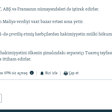
ABŞ və Fransanın nümayəndələri də iştirak edirlər.
 Maliyə verdiyi vaxt bazar ertəsi sona yetir.
1-də çevriliş etmiş hərbçilərdən hakimiyyətin mülki hökum
 hakimiyyətini ölkənin şimalındakı separatçı Tuareq tayfas
ittiham edirlər.
VPN-siz açmaq
Bizi izlə
Çap et