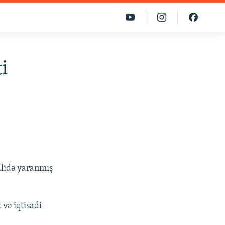
i
Malidə yaranmış
 və iqtisadi