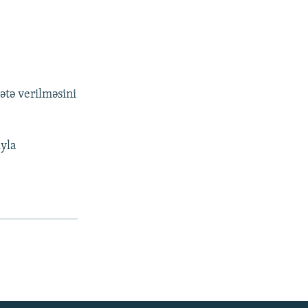
ətə verilməsini
ıyla