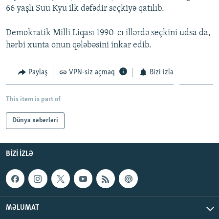
66 yaşlı Suu Kyu ilk dəfədir seçkiyə qatılıb.
İNFOQRAFIKA
AZƏRBAYCAN ƏDƏBIYYATI KITABXANASI
MISSIYAMIZ
BIZI IZLƏ
KARIKATURA
İSLAM VƏ DEMOKRATIYA
PEŞƏ ETIKASI VƏ JURNALISTIKA STANDARTLARIMIZ
Demokratik Milli Liqası 1990-cı illərdə seçkini udsa da,
hərbi xunta onun qələbəsini inkar edib.
İZ - MƏDƏNIYYƏT PROQRAMI
MATERIALLARIMIZDAN ISTIFADƏ
AZADLIQRADIOSU MOBIL TELEFONUNUZDA
RFE/RL-in bütün saytları
Paylaş
VPN-siz açmaq
Bizi izlə
BIZIMLƏ ƏLAQƏ
XƏBƏR BÜLLETENLƏRIMIZ
This item is part of
Dünya xəbərləri
BIZI IZLƏ
MƏLUMAT