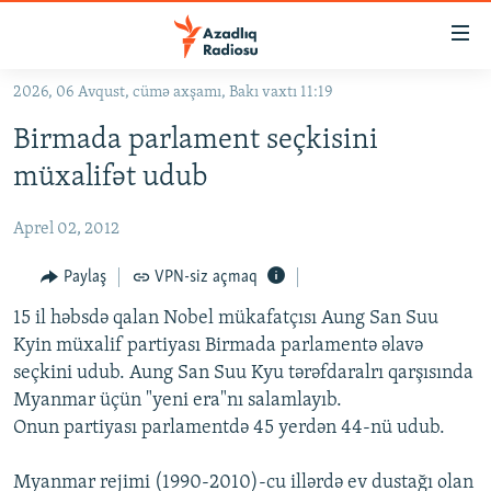
Keçid
linkləri
Əsas
2026, 06 Avqust, cümə axşamı, Bakı vaxtı 11:19
məzmuna
GÜNDƏM
Birmada parlament seçkisini
qayıt
#İZAHLA
Əsas
müxalifət udub
KORRUPSIOMETR
naviqasiyaya
qayıt
Aprel 02, 2012
#ƏSLINDƏ
Axtarışa
FƏRQƏ BAX
Paylaş
VPN-siz açmaq
keç
QANUNI DOĞRU
15 il həbsdə qalan Nobel mükafatçısı Aung San Suu
Kyin müxalif partiyası Birmada parlamentə əlavə
ARAŞDIRMA
seçkini udub. Aung San Suu Kyu tərəfdaralrı qarşısında
MULTIMEDIA
Myanmar üçün "yeni era"nı salamlayıb.
Onun partiyası parlamentdə 45 yerdən 44-nü udub.
RADIO ARXIV
VIDEO
HAQQIMIZDA
FOTOQALEREYA
OXU ZALI
Myanmar rejimi (1990-2010)-cu illərdə ev dustağı olan