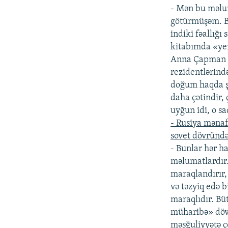
- Mən bu məlum
götürmüşəm. Bri
indiki fəallığ
kitabımda «yen
Anna Çapman v
rezidentlərind
doğum haqda şə
daha çətindir,
uyğun idi, o sa
- Rusiya mənaf
sovet dövründə
- Bunlar hər ha
məlumatlardır.
maraqlandırır,
və təzyiq edə 
maraqlıdır. Bü
müharibə» dövr
məşğuliyyətə çe