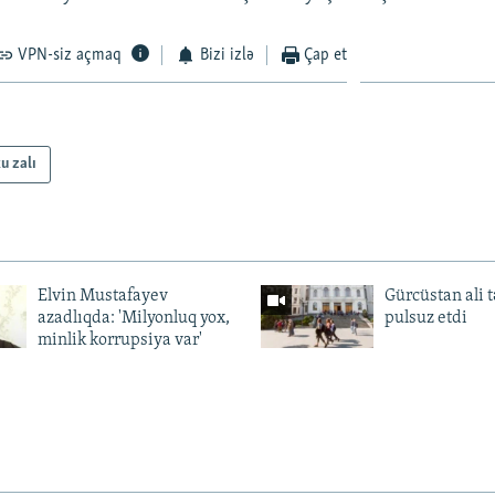
VPN-siz açmaq
Bizi izlə
Çap et
u zalı
Elvin Mustafayev
Gürcüstan ali t
azadlıqda: 'Milyonluq yox,
pulsuz etdi
minlik korrupsiya var'