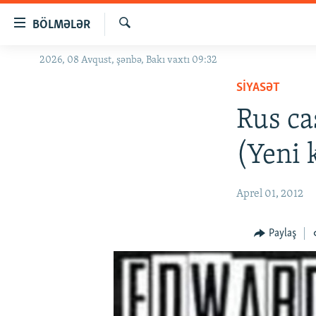
Keçid
BÖLMƏLƏR
linkləri
Axtar
Əsas
2026, 08 Avqust, şənbə, Bakı vaxtı 09:32
GÜNDƏM
məzmuna
SIYASƏT
#İZAHLA
qayıt
Əsas
Rus ca
KORRUPSIOMETR
naviqasiyaya
#ƏSLINDƏ
qayıt
(Yeni 
Axtarışa
FƏRQƏ BAX
keç
QANUNI DOĞRU
Aprel 01, 2012
ARAŞDIRMA
Paylaş
MULTIMEDIA
RADIO ARXIV
VIDEO
HAQQIMIZDA
FOTOQALEREYA
OXU ZALI