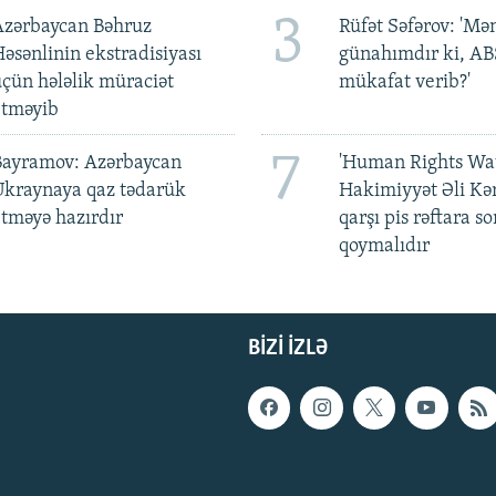
3
Azərbaycan Bəhruz
Rüfət Səfərov: 'M
əsənlinin ekstradisiyası
günahımdır ki, A
çün hələlik müraciət
mükafat verib?'
etməyib
7
Bayramov: Azərbaycan
'Human Rights Wat
Ukraynaya qaz tədarük
Hakimiyyət Əli Kə
tməyə hazırdır
qarşı pis rəftara so
qoymalıdır
BIZI IZLƏ