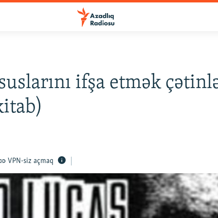
suslarını ifşa etmək çətinl
kitab)
VPN-siz açmaq