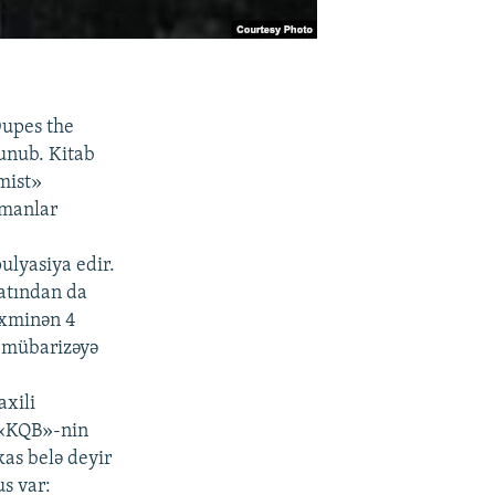
Dupes the
lunub. Kitab
mist»
amanlar
ulyasiya edir.
yatından da
təxminən 4
la mübarizəyə
axili
q «KQB»-nin
as belə deyir
s var: