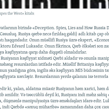
upes the West» kitabı
atlarının birində «Deception. Spies, Lies and How Russia 
əsusluq. Rusiya qərbə necə fırıldaq gəldi) adlı kitab çap o
atı haqqındadır. Onun müəllifi Rusiya üzrə ekspert, «Econo
aktoru Edvard Lukasdır. Onun fikrincə, Qərb ölkələri son z
ya kəşfiyyatına qarşı daha diqqətli olmalıdırlar.
, Rusiyanın kəşfiyyat xidməti Qərbi aldadır və onunla manip
əhəng resurslardan istifadə edir. Müəllif Britaniya kəşfiy
Onun yazdığına görə, ingilis əks kəşfiyyatı Mİ5 büdcəsinin 
kəşfiyyata xərcləyir. Resurslarının yerdə qalanını isə terror
edir ki, yalan, aldatma müasir Rusiyanın həm xarici, həm d
cib amildir. Və təəccüblü deyil ki, Rusiyanı indi məhz sabi
, düşmənlə manipulyasiya üzrə əməkdaşları idarə edir. Luk
ki, indi Qərbdə «soyuq müharibə» zamanından daha çox casu