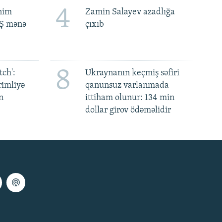
4
ənim
Zamin Salayev azadlığa
BŞ mənə
çıxıb
8
ch':
Ukraynanın keçmiş səfiri
rimliyə
qanunsuz varlanmada
n
ittiham olunur: 134 min
dollar girov ödəməlidir