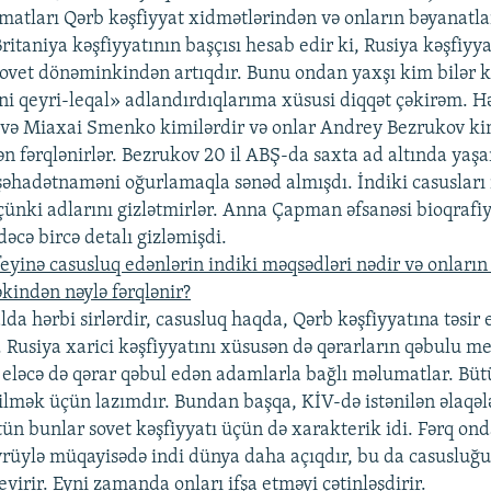
atları Qərb kəşfiyyat xidmətlərindən və onların bəyanatl
taniya kəşfiyyatının başçısı hesab edir ki, Rusiya kəşfiyya
ı sovet dönəminkindən artıqdır. Bunu ondan yaxşı kim bilər 
i qeyri-leqal» adlandırdıqlarıma xüsusi diqqət çəkirəm. 
ə Miaxai Smenko kimilərdir və onlar Andrey Bezrukov ki
ən fərqlənirlər. Bezrukov 20 il ABŞ-da saxta ad altında yaş
hadətnaməni oğurlamaqla sənəd almışdı. İndiki casusları 
 çünki adlarını gizlətmirlər. Anna Çapman əfsanəsi bioqrafi
dəcə bircə detalı gizləmişdi.
eyinə casusluq edənlərin indiki məqsədləri nədir və onların
kindən nəylə fərqlənir?
lda hərbi sirlərdir, casusluq haqda, Qərb kəşfiyyatına təsi
 Rusiya xarici kəşfiyyatını xüsusən də qərarların qəbulu 
 eləcə də qərar qəbul edən adamlarla bağlı məlumatlar. Büt
bilmək üçün lazımdır. Bundan başqa, KİV-də istənilən əlaqəl
tün bunlar sovet kəşfiyyatı üçün də xarakterik idi. Fərq ond
üylə müqayisədə indi dünya daha açıqdır, bu da casusluğ
virir. Eyni zamanda onları ifşa etməyi çətinləşdirir.