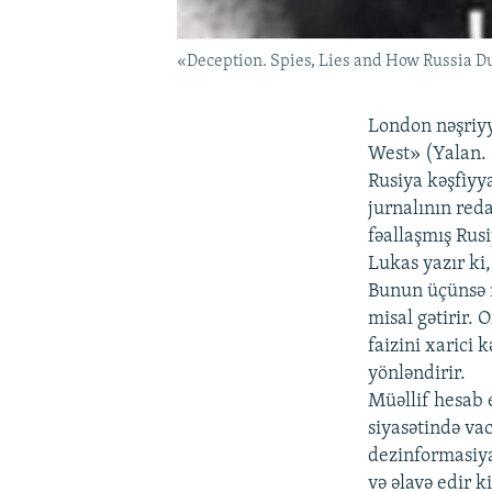
«Deception. Spies, Lies and How Russia D
London nəşriyy
West» (Yalan. C
Rusiya kəşfiyy
jurnalının red
fəallaşmış Rusi
Lukas yazır ki
Bunun üçünsə n
misal gətirir. 
faizini xarici 
yönləndirir.
Müəllif hesab 
siyasətində va
dezinformasiya
və əlavə edir 