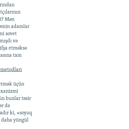
arından
tçılarının
ki? Mən
Həmin adamlar
mi sovet
amışdı və
ifşa etməksə
yasına tam
 metodları
r etmək üçün
mexanizmi
ün bunlar təsir
ər də
adır ki, «soyuq
u daha yüngül