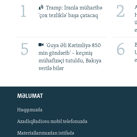
1
2
Tramp: İranla müharibə
H
'çox tezliklə' başa çatacaq
ü
5
6
'Guya Əli Kərimliyə 850
min göndərib' – keçmiş
e
mühafizəçi tutuldu, Bakıya
verilə bilər
MƏLUMAT
Haqqımızda
AzadlıqRadiosu mobil telefonuzda
Materiallarımızdan istifadə