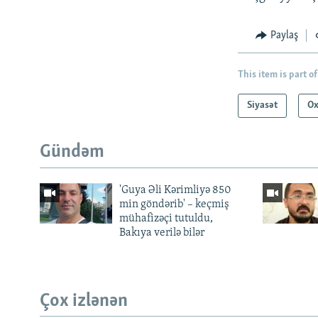
Paylaş
This item is part of
Siyasət
Ox
Gündəm
'Guya Əli Kərimliyə 850
min göndərib' – keçmiş
mühafizəçi tutuldu,
Bakıya verilə bilər
Çox izlənən