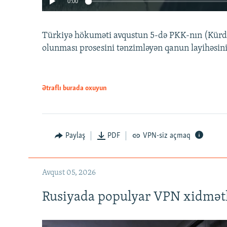
0:00
Türkiyə hökuməti avqustun 5-də PKK-nın (Kürdüs
olunması prosesini tənzimləyən qanun layihəsin
Ətraflı burada oxuyun
Auto
240p
720p
Paylaş
PDF
VPN-siz açmaq
Avqust 05, 2026
Rusiyada populyar VPN xidmətl