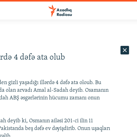
rdə 4 dəfə ata olub
 gizli yaşadığı illərdə 4 dəfə ata oloub. Bu
ında olan arvadı Amal al-Sadah deyib. Osamanın
adah ABŞ əsgərlərinin hücumu zamanı onun
 deyib ki, Osmanın ailəsi 201-ci ilin 11
kistanda beş dəfə ev dəyişdirib. Onun uşaqları
əlib.