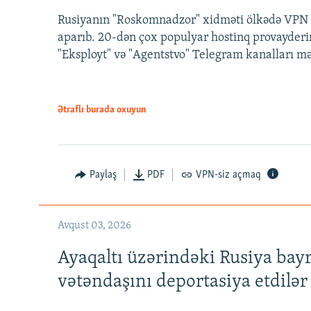
Rusiyanın "Roskomnadzor" xidməti ölkədə VPN x
aparıb. 20-dən çox populyar hostinq provayderi
"Eksployt" və "Agentstvo" Telegram kanalları m
Ətraflı burada oxuyun
Paylaş
PDF
VPN-siz açmaq
Avqust 03, 2026
Ayaqaltı üzərindəki Rusiya bay
vətəndaşını deportasiya etdilər