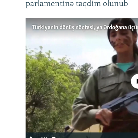
parlamentinə təqdim olunub
No media source 