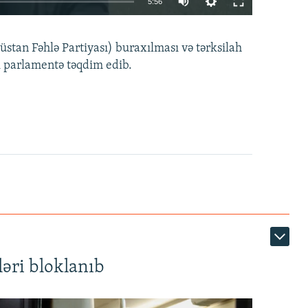
5:56
240p
EMBED
PAYLAŞ
tan Fəhlə Partiyası) buraxılması və tərksilah
360p
i parlamentə təqdim edib.
480p
720p
1080p
360p
480p
1080p
əri bloklanıb