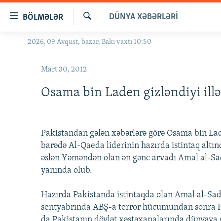
Keçid
DÜNYA XƏBƏRLƏRI
BÖLMƏLƏR
linkləri
Axtar
Əsas
2026, 09 Avqust, bazar, Bakı vaxtı 10:50
GÜNDƏM
məzmuna
#İZAHLA
qayıt
Mart 30, 2012
Əsas
KORRUPSIOMETR
naviqasiyaya
Osama bin Laden gizləndiyi illə
#ƏSLINDƏ
qayıt
Axtarışa
FƏRQƏ BAX
keç
QANUNI DOĞRU
Pakistandan gələn xəbərlərə görə Osama bin Laden
barədə Al-Qaeda liderinin hazırda istintaq alt
ARAŞDIRMA
əslən Yəməndən olan ən gənc arvadı Amal al-S
MULTIMEDIA
yanında olub.
RADIO ARXIV
VIDEO
Hazırda Pakistanda istintaqda olan Amal al-Sadah
HAQQIMIZDA
FOTOQALEREYA
OXU ZALI
sentyabrında ABŞ-a terror hücumundan sonra Pa
da Pakistanın dövlət xəstəxanalarında dünyaya g