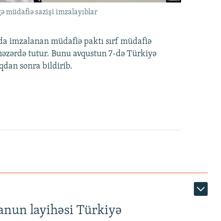
ə müdafiə sazişi imzalayıblar
nda imzalanan müdafiə paktı sırf müdafiə
i nəzərdə tutur. Bunu avqustun 7-də Türkiyə
qdan sonra bildirib.
anun layihəsi Türkiyə