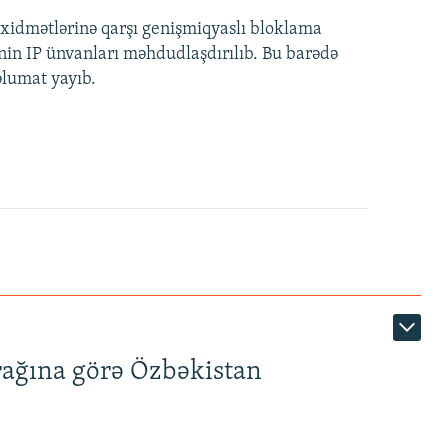
idmətlərinə qarşı genişmiqyaslı bloklama
nin IP ünvanları məhdudlaşdırılıb. Bu barədə
əlumat yayıb.
rağına görə Özbəkistan