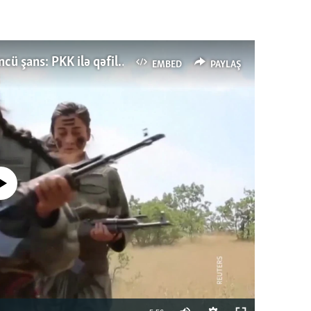
Türkiyənin dönüş nöqtəsi, ya Ərdoğana üçüncü şans: PKK ilə qəfil barışıq nə deməkdir?
EMBED
PAYLAŞ
currently available
Auto