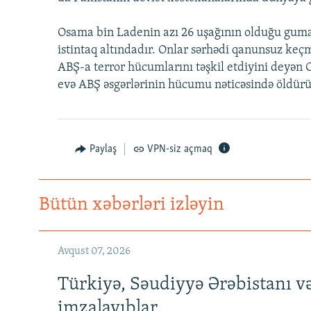
İNFOQRAFIKA
AZƏRBAYCAN ƏDƏBIYYATI KITABXANASI
MISSIYAMIZ
KARIKATURA
İSLAM VƏ DEMOKRATIYA
PEŞƏ ETIKASI VƏ JURNALISTIKA
Osama bin Ladenin azı 26 uşağının olduğu guma
STANDARTLARIMIZ
istintaq altındadır. Onlar sərhədi qanunsuz keç
İZ - MƏDƏNIYYƏT PROQRAMI
MATERIALLARIMIZDAN ISTIFADƏ
ABŞ-a terror hücumlarını təşkil etdiyini deyən 
evə ABŞ əsgərlərinin hücumu nəticəsində öldürü
AZADLIQRADIOSU MOBIL TELEFONUNUZDA
BIZIMLƏ ƏLAQƏ
XƏBƏR BÜLLETENLƏRIMIZ
Paylaş
VPN-siz açmaq
Bütün xəbərləri izləyin
Avqust 07, 2026
Türkiyə, Səudiyyə Ərəbistanı v
imzalayıblar