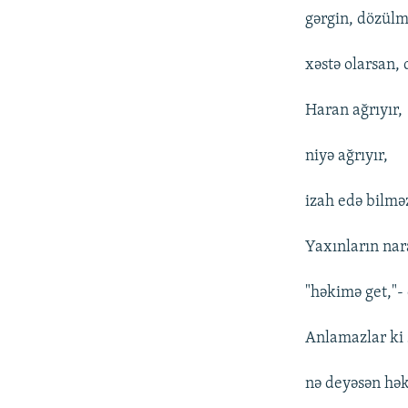
gərgin, dözülm
xəstə olarsan, 
Haran ağrıyır,
niyə ağrıyır,
izah edə bilmə
Yaxınların nar
"həkimə get,"-
Anlamazlar ki 
nə deyəsən hə