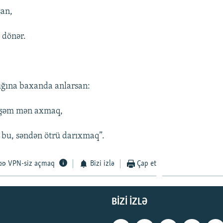
san,
 dönər.
n
şığına baxanda anlarsan:
işəm mən axmaq,
 bu, səndən ötrü darıxmaq”.
VPN-siz açmaq
Bizi izlə
Çap et
BIZI IZLƏ