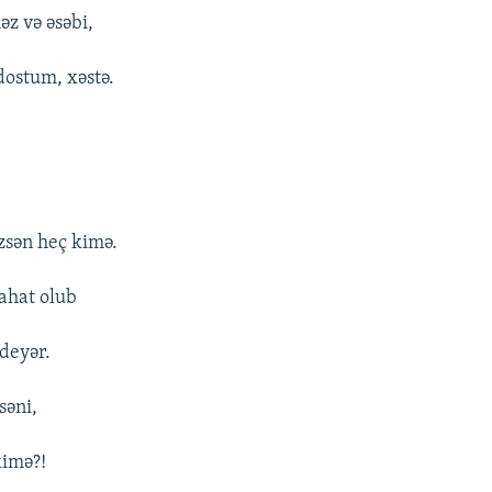
əz və əsəbi,
dostum, xəstə.
zsən heç kimə.
ahat olub
 deyər.
səni,
kimə?!