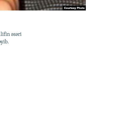
ifin əsəri
yib.