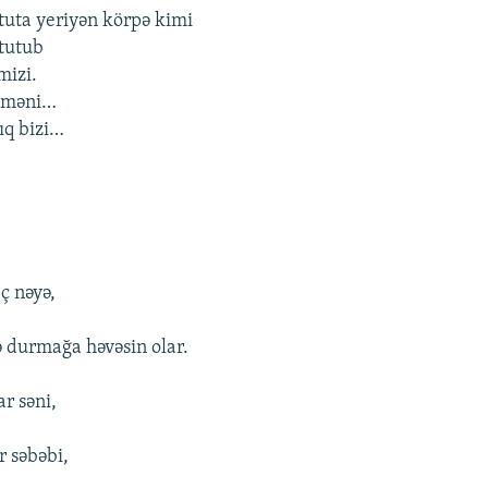
tuta yeriyən körpə kimi
tutub
mizi.
ə məni…
ıq bizi…
ç nəyə,
 durmağa həvəsin olar.
r səni,
r səbəbi,