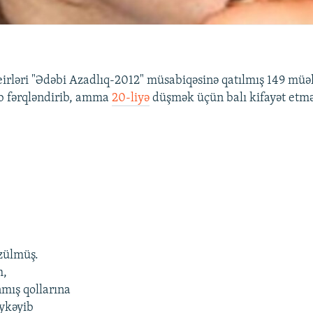
eirləri "Ədəbi Azadlıq-2012" müsabiqəsinə qatılmış 149 müəll
b fərqləndirib, amma
20-liyə
düşmək üçün balı kifayət etmə
üzülmüş.
m,
nmış qollarına
öykəyib