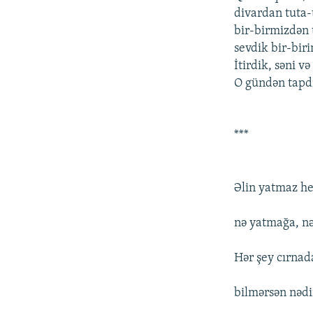
divardan tuta-
bir-birmizdən 
sevdik bir-biri
İtirdik, səni v
O gündən tapd
***
Əlin yatmaz he
nə yatmağa, nə
Hər şey cırnada
bilmərsən nədi