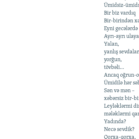
Ümidsiz-ümid
Bir biz vardıq
Bir-birindən x
Eyni gecələrdə
Ayrı-ayrı ulay
Yalan,
yanlış sevdalar
yorğun,
tövbəli…
Ancaq oğrun-o
Ümidilə hər sə
Sən və mən –
xəbərsiz bir-b
Leyləklərmi di
mələklərmi qa
Yadında?
Necə sevdik?
Qorxa-qorxa,