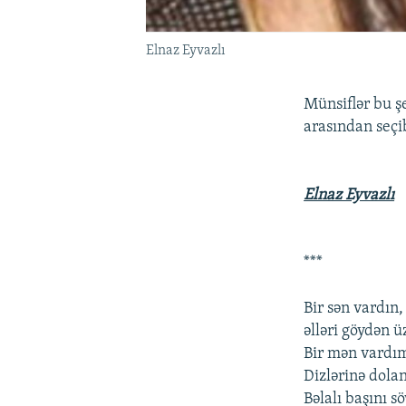
Elnaz Eyvazlı
Münsiflər bu ş
arasından seçi
Elnaz Eyvazlı
***
Bir sən vardın,
əlləri göydən 
Bir mən vardı
Dizlərinə dola
Bəlalı başını s