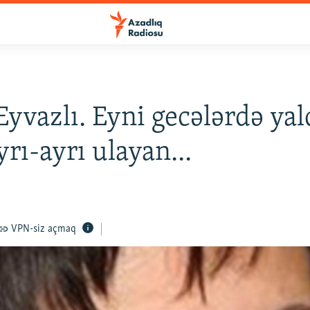
Eyvazlı. Eyni gecələrdə ya
yrı-ayrı ulayan...
VPN-siz açmaq