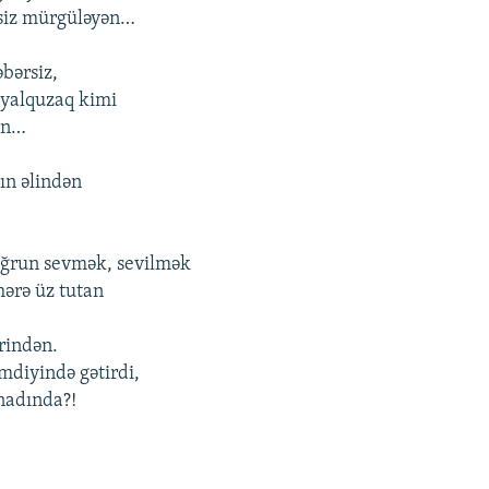
siz mürgüləyən…
əbərsiz,
 yalquzaq kimi
an…
ın əlindən
ğrun sevmək, sevilmək
hərə üz tutan
irindən.
mdiyində gətirdi,
nadında?!