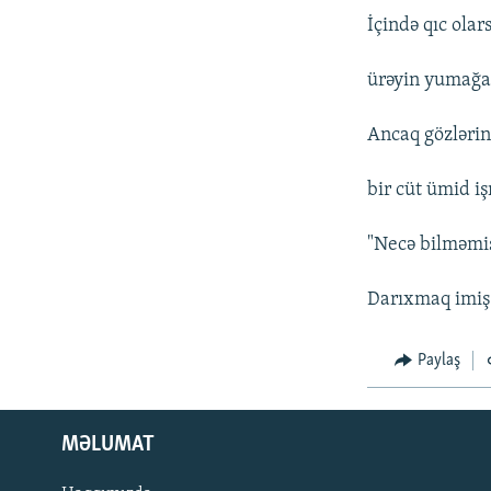
İçində qıc olar
ürəyin yumağa
Ancaq gözləri
bir cüt ümid i
"Necə bilməm
Darıxmaq imiş
Paylaş
MƏLUMAT