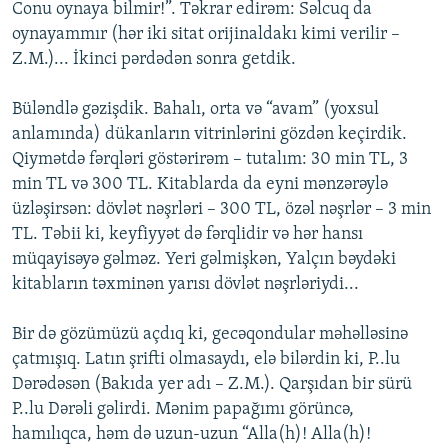
Conu oynaya bilmir!”. Təkrar edirəm: Səlcuq da
oynayammır (hər iki sitat orijinaldakı kimi verilir –
Z.M.)... İkinci pərdədən sonra getdik.
Büləndlə gəzişdik. Bahalı, orta və “avam” (yoxsul
anlamında) dükanların vitrinlərini gözdən keçirdik.
Qiymətdə fərqləri göstərirəm – tutalım: 30 min TL, 3
min TL və 300 TL. Kitablarda da eyni mənzərəylə
üzləşirsən: dövlət nəşrləri – 300 TL, özəl nəşrlər – 3 min
TL. Təbii ki, keyfiyyət də fərqlidir və hər hansı
müqayisəyə gəlməz. Yeri gəlmişkən, Yalçın bəydəki
kitabların təxminən yarısı dövlət nəşrləriydi...
Bir də gözümüzü açdıq ki, gecəqondular məhəlləsinə
çatmışıq. Latın şrifti olmasaydı, elə bilərdin ki, P..lu
Dərədəsən (Bakıda yer adı – Z.M.). Qarşıdan bir sürü
P..lu Dərəli gəlirdi. Mənim papağımı görüncə,
hamılıqca, həm də uzun-uzun “Alla(h)! Alla(h)!