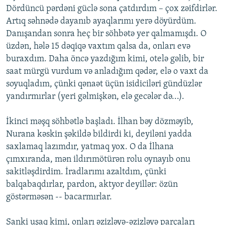
Dördüncü pərdəni güclə sona çatdırdım – çox zəifdirlər.
Artıq səhnədə dayanıb ayaqlarımı yerə döyürdüm.
Danışandan sonra heç bir söhbətə yer qalmamışdı. O
üzdən, hələ 15 dəqiqə vaxtım qalsa da, onları evə
buraxdım. Daha öncə yazdığım kimi, otelə gəlib, bir
saat mürgü vurdum və anladığım qədər, elə o vaxt da
soyuqladım, çünki qənaət üçün isidiciləri gündüzlər
yandırmırlar (yeri gəlmişkən, elə gecələr də...).
İkinci məşq söhbətlə başladı. İlhan bəy dözməyib,
Nurana kəskin şəkildə bildirdi ki, deyiləni yadda
saxlamaq lazımdır, yatmaq yox. O da İlhana
çımxıranda, mən ildırımötürən rolu oynayıb onu
sakitləşdirdim. İradlarımı azaltdım, çünki
balqabaqdırlar, pardon, aktyor deyillər: özün
göstərməsən -- bacarmırlar.
Sanki uşaq kimi, onları əzizləyə-əzizləyə parçaları