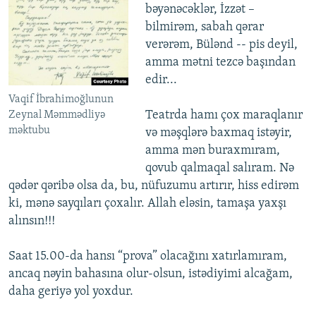
bəyənəcəklər, İzzət –
bilmirəm, sabah qərar
verərəm, Bülənd -- pis deyil,
amma mətni tezcə başından
edir...
Vaqif İbrahimoğlunun
Teatrda hamı çox maraqlanır
Zeynal Məmmədliyə
məktubu
və məşqlərə baxmaq istəyir,
amma mən buraxmıram,
qovub qalmaqal salıram. Nə
qədər qəribə olsa da, bu, nüfuzumu artırır, hiss edirəm
ki, mənə sayqıları çoxalır. Allah eləsin, tamaşa yaxşı
alınsın!!!
Saat 15.00-da hansı “prova” olacağını xatırlamıram,
ancaq nəyin bahasına olur-olsun, istədiyimi alcağam,
daha geriyə yol yoxdur.