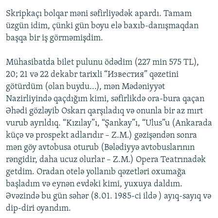
Skripkaçı bolqar məni səfirliyədək apardı. Tamam
üzgün idim, çünki gün boyu elə baxıb-danışmaqdan
başqa bir iş görməmişdim.
Mühasibatda bilet pulunu ödədim (227 min 575 TL),
20; 21 və 22 dekabr tarixli “Известия” qəzetini
götürdüm (olan buydu...), mən Mədəniyyət
Nazirliyində qaçdığım kimi, səfirlikdə ora-bura qaçan
Əhədi gözləyib Oskarı qarşıladıq və onunla bir az mırt
vurub ayrıldıq. “Kızılay”ı, “Şankay”ı, “Ulus”u (Ankarada
küçə və prospekt adlarıdır – Z.M.) gəzişəndən sonra
mən göy avtobusa oturub (Bələdiyyə avtobuslarının
rəngidir, daha ucuz olurlar – Z.M.) Opera Teatrınadək
getdim. Oradan otelə yollanıb qəzetləri oxumağa
başladım və eynən evdəki kimi, yuxuya daldım.
Əvəzində bu gün səhər (8.01. 1985-ci ildə ) ayıq-sayıq və
dip-diri oyandım.