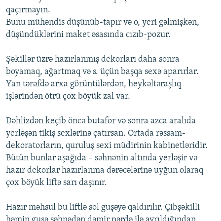
qaçırmayın.
Bunu mühəndis düşünüb-tapır və o, yeri gəlmişkən,
düşündüklərini maket əsasında cızıb-pozur.
Şəkillər üzrə hazırlanmış dekorları daha sonra
boyamaq, ağartmaq və s. üçün başqa sexə aparırlar.
Yan tərəfdə arxa görüntülərdən, heykəltəraşlıq
işlərindən ötrü çox böyük zal var.
Dəhlizdən keçib öncə butafor və sonra azca aralıda
yerləşən tikiş sexlərinə çatırsan. Ortada rəssam-
dekoratorların, quruluş sexi müdirinin kabinetləridir.
Bütün bunlar aşağıda – səhnənin altında yerləşir və
hazır dekorlar hazırlanma dərəcələrinə uyğun olaraq
çox böyük liftə sarı daşınır.
Hazır məhsul bu liftlə sol guşəyə qaldırılır. Çibşəkilli
həmin guşə səhnədən dəmir pərdə ilə ayrıldığından