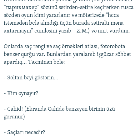
“парикмахер” sözünü sətirdən-sətirə keçirərkən rusca
sözdən oyun kimi yararlanır və mötərizədə “heca
istəmədən belə alındığı üçün burada sətiraltı məna
axtarmayın” cümləsini yazıb – Z.M.) və mırt vurdum.
Onlarda saç rəngi və saç örnəkləri atlası, fotorobota
bənzər qurğu var. Bunlardan yaralanıb işgüzar söhbət
apardıq... Təxminən belə:
- Soltan bəyi göstərin...
- Kim oynayır?
- Cahid! (Ekranda Cahidə bənzəyən birinin üzü
görünür)
- Saçları necədir?