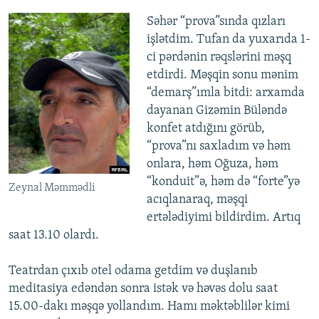
Səhər “prova”sında qızları
işlətdim. Tufan da yuxarıda 1-
ci pərdənin rəqslərini məşq
etdirdi. Məşqin sonu mənim
“demarş”ımla bitdi: arxamda
dayanan Gizəmin Büləndə
konfet atdığını görüb,
“prova”nı saxladım və həm
onlara, həm Oğuza, həm
“konduit”ə, həm də “forte”yə
Zeynal Məmmədli
acıqlanaraq, məşqi
ertələdiyimi bildirdim. Artıq
saat 13.10 olardı.
Teatrdan çıxıb otel odama getdim və duşlanıb
meditasiya edəndən sonra istək və həvəs dolu saat
15.00-dakı məşqə yollandım. Hamı məktəblilər kimi