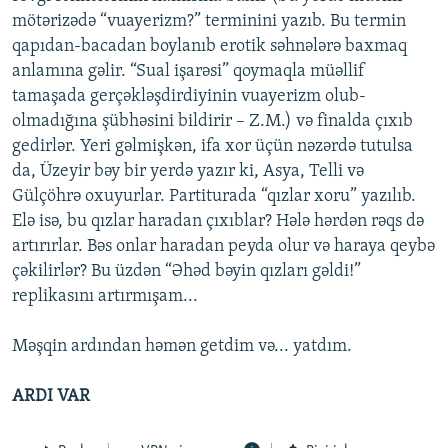
mötərizədə “vuayerizm?” terminini yazıb. Bu termin
qapıdan-bacadan boylanıb erotik səhnələrə baxmaq
anlamına gəlir. “Sual işarəsi” qoymaqla müəllif
tamaşada gerçəkləşdirdiyinin vuayerizm olub-
olmadığına şübhəsini bildirir – Z.M.) və finalda çıxıb
gedirlər. Yeri gəlmişkən, ifa xor üçün nəzərdə tutulsa
da, Üzeyir bəy bir yerdə yazır ki, Asya, Telli və
Gülçöhrə oxuyurlar. Partiturada “qızlar xoru” yazılıb.
Elə isə, bu qızlar haradan çıxıblar? Hələ hərdən rəqs də
artırırlar. Bəs onlar haradan peyda olur və haraya qeybə
çəkilirlər? Bu üzdən “Əhəd bəyin qızları gəldi!”
replikasını artırmışam...
Məşqin ardından həmən getdim və... yatdım.
ARDI VAR