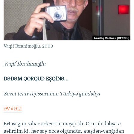
İNFOQRAFIKA
AZƏRBAYCAN ƏDƏBIYYATI KITABXANASI
MISSIYAMIZ
BIZI IZLƏ
KARIKATURA
İSLAM VƏ DEMOKRATIYA
PEŞƏ ETIKASI VƏ JURNALISTIKA STANDARTLARIMIZ
İZ - MƏDƏNIYYƏT PROQRAMI
MATERIALLARIMIZDAN ISTIFADƏ
AZADLIQRADIOSU MOBIL TELEFONUNUZDA
RFE/RL-in bütün saytları
Vaqif İbrahimoğlu, 2009
BIZIMLƏ ƏLAQƏ
XƏBƏR BÜLLETENLƏRIMIZ
Vaqif İbrahimoğlu
DƏDƏM QORQUD EŞQİNƏ...
Sovet teatr rejissorunun Türkiyə gündəliyi
ƏVVƏLİ
Ertəsi gün səhər orkestrin məşqi idi. Oturub dəhşətə
gəlirdim ki, hər şey necə ölgündür, atəşdən-yanğıdan