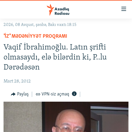
Keçid
linkləri
Əsas
2026, 08 Avqust, şənbə, Bakı vaxtı 18:15
məzmuna
GÜNDƏM
"İZ" MƏDƏNIYYƏT PROQRAMI
qayıt
#İZAHLA
Əsas
Vaqif İbrahimoğlu. Latın şrifti
KORRUPSIOMETR
naviqasiyaya
olmasaydı, elə bilərdin ki, P..lu
qayıt
#ƏSLINDƏ
Dərədəsən
Axtarışa
FƏRQƏ BAX
keç
Mart 28, 2012
QANUNI DOĞRU
Paylaş
VPN-siz açmaq
ARAŞDIRMA
MULTIMEDIA
RADIO ARXIV
VIDEO
HAQQIMIZDA
FOTOQALEREYA
OXU ZALI