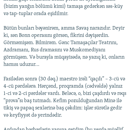
(bizim yanğın bölümü kimi) tamaşa gedərkən səs-küy
və tap-tuplar orada eşidilmir.
Bütün bunları bəyənirəm, amma Savaş narazıdır. Deyir
ki, sən Bonn operasını görsən, fikrini dəyişərdin.
Görməmişəm. Bilmirəm. Gənc Tamaşaçılar Teatrını,
Azdramanı, Rus dramasını və Muskomediyanı
görmüşəm. Və burayla müqayisədə, nə yazıq ki, onların
hamısı uduzur...
Fasilədən sonra (30 dəq.) maestro irəli “qaçdı” – 3-cü və
4-cü pərdələrə. Hərçənd, proqramda (cədvəldə) yalnız
1-ci və 2-ci pərdələr vardı. Beləcə, o, bizi çaşdırdı və rəqs
“prova”sı baş tutmadı. Kefim pozulduğundan Minə ilə
tikiş və papaq sexlərinə baş çəkdim: işlər sürətlə gedir
və keyfiyyət də yerindədir.
Ardından bərbərlərin yanına getdim (bu yerdə müəllif