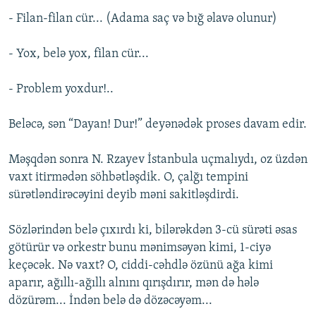
- Filan-filan cür... (Adama saç və bığ əlavə olunur)
- Yox, belə yox, filan cür...
- Problem yoxdur!..
Beləcə, sən “Dayan! Dur!” deyənədək proses davam edir.
Məşqdən sonra N. Rzayev İstanbula uçmalıydı, oz üzdən
vaxt itirmədən söhbətləşdik. O, çalğı tempini
sürətləndirəcəyini deyib məni sakitləşdirdi.
Sözlərindən belə çıxırdı ki, bilərəkdən 3-cü sürəti əsas
götürür və orkestr bunu mənimsəyən kimi, 1-ciyə
keçəcək. Nə vaxt? O, ciddi-cəhdlə özünü ağa kimi
aparır, ağıllı-ağıllı alnını qırışdırır, mən də hələ
dözürəm... İndən belə də dözəcəyəm...