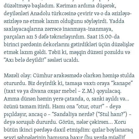
düzəltməyə başladım. Kəriman ardıma düşərək,
deyilənləri Anadolu türkcəsinə çevirir və o da əzizləyə-
əzizləyə nə etmək lazım olduğunu söyləyirdi. Yadda
saxlayacaqlarına zərrəcə inanmaya-inanmaya,
parçaları azı 5 dəfə təkrarlayırdım. Saat 15.00-da
birinci pərdənin dekorlarını gətirdikləri üçün düzəlişlər
etmək lazım gəldi. Təbii ki, məşqin düzəni pozuldu və
“Axı belə deyildi!” səsləri ucaldı.
Məzəli olay: Cümhur arakəsmədə olarkən həmişə stulda
otururdu. Biz deyirdik ki, tamaşa vaxtı oraya “kanape”
(taxt və ya divana oxşar mebel – Z.M.) qoyulacaq.
Amma dünən həmin yerə çatanda, o, sanki ayıldı və...
özünü tamam itirdi. Hamı ona “otur, otur!” – deyə
pıçıldayır, ancaq o – “Sandaliya nerdə? (“Stul hanı?”) –
deyə soruşub dururdu. Görün, nələr çəkirəm... Xoru
bütün ikinci pərdəyə daxil etmişdim: qızlar boylanaraq
sevgi səhnələrinin hamısına baxır (bu yerdə müəllif