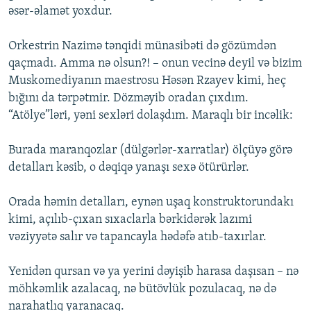
əsər-əlamət yoxdur.
Orkestrin Nazimə tənqidi münasibəti də gözümdən
qaçmadı. Amma nə olsun?! – onun vecinə deyil və bizim
Muskomediyanın maestrosu Həsən Rzayev kimi, heç
bığını da tərpətmir. Dözməyib oradan çıxdım.
“Atölye”ləri, yəni sexləri dolaşdım. Maraqlı bir incəlik:
Burada maranqozlar (dülgərlər-xarratlar) ölçüyə görə
detalları kəsib, o dəqiqə yanaşı sexə ötürürlər.
Orada həmin detalları, eynən uşaq konstruktorundakı
kimi, açılıb-çıxan sıxaclarla bərkidərək lazımi
vəziyyətə salır və tapancayla hədəfə atıb-taxırlar.
Yenidən qursan və ya yerini dəyişib harasa daşısan – nə
möhkəmlik azalacaq, nə bütövlük pozulacaq, nə də
narahatlıq yaranacaq.