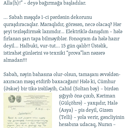
Alla(h)!” – deyə bağırmağa başladılar.
... Sabah məşqdə 1-ci pərdənin dekorunu
quraşdıracaqlar. Maraqlıdır, görəsən, necə olacaq? Hər
şeyi tezləşdirmək lazımdır... Elektriklə danışdım – hələ
fırlanan şarı tapa bilməyiblər. Fonoqram da hələ hazır
deyil... Halbuki, vur-tut... 15 gün qalıb!! Üstəlik,
istirahət günlərini və texniki “prova”ları nəzərə
almadan!!!
Sabah, nəyin bahasına olur-olsun, tamaşanı əvvəldən-
axıracan məşq etdirib baxacağam! Hələ ki, Cümhur
(Əskər) bir tikə irəliləyib, Cahid (Soltan bəy) – birdən
şığıyıb önə çıxıb,
Kəriman
(Gülçöhrə) – yaxşıdır, Halə
(Asya) – pis deyil, Gizəm
(Telli) – yola verir, gəncliyinin
hesabına udacaq, Nuran –