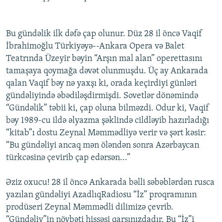
Bu gündəlik ilk dəfə çap olunur. Düz 28 il öncə Vaqif
İbrahimoğlu Türkiyəyə--Ankara Opera və Balet
Teatrında Üzeyir bəyin “Arşın mal alan” operettasını
tamaşaya qoymağa dəvət olunmuşdu. Üç ay Ankarada
qalan Vaqif bəy nə yaxşı ki, orada keçirdiyi günləri
gündəliyində əbədiləşdirmişdi. Sovetlər dönəmində
“Gündəlik” təbii ki, çap oluna bilməzdi. Odur ki, Vaqif
bəy 1989-cu ildə əlyazma şəklində cildləyib hazırladığı
“kitab”ı dostu Zeynal Məmmədliyə verir və şərt kəsir:
“Bu gündəliyi ancaq mən öləndən sonra Azərbaycan
türkcəsinə çevirib çap edərsən...”
Əziz oxucu! 28 il öncə Ankarada bəlli səbəblərdən rusca
yazılan gündəliyi AzadlıqRadiosu “İz” proqramının
prodüseri Zeynal Məmmədli dilimizə çevrib.
“Gündəliy”in növbəti hissəsi qarşınızdadır. Bu “İz”i