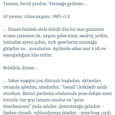
Tamam, becid yazdım. Yatmağa gedirəm...
10 yanvar, cümə axşamı. 1985-ci il
... Dünən fasilədə otelə dönüb düz bir saat gözümün
acısını çıxarsam da, axşam gələn kimi, səndviç yedim,
üstündən ayran içdim, türk qəzetlərini oxumağa
girişdim və... yuxuladım. Ayılanda səhər saat 6 idi və
soyuqladığımı hiss etdim.
Beləliklə, dünən...
... Səhər məşqini çox diricanlı başladım: aktyorları
trenajda işlətdim, isindirdim, “təmsil”ı kökləyib zalda
oturdum. Birinci pərdənin ortalarında yenə dəhşət məni
bürüdü: hər şeyi tamam unudur və “qatar
ötəndənsonra” yada salırlar. Qorxutmağa qalxdım –
faydası olmadı, ruhlandırmaq istədim – yenə boşa çıxdı.