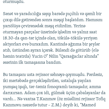
oturmuşdu.
Sənət və yaradıcılığa sayqı barədə pıçıltılı və qəmli bir
çıxışı dilə gətirəndən sonra məşqi başlatdım. Hamısını
yarıölüyə çevirənədək məşq etdirdim. Yerinə
oturmayan parçalar üzərində işlədim və yalnız saat
18.30-da qan-tər içində olan, tökülə-tökülə yeriyən
aktyorları evə buraxdım. Kantində ağzıma bir şeylər
atıb, üstündən ayran içərək. Büləndi də götürüb (elə
həmin teatrda) Yucin O” Nilin “Qaraağaclar altında”
əsərinin ilk tamaşasına baxdım.
Bu tamaşanı usta rejissor səhnəyə qoymuşdu. Pərdəsiz,
iki mərtəbədə gerçəkləşdirilən, ustalıqla yayılan
yumşaq işıqlı, tər-təmiz fonoqramlı tamaşadır, amma
darıxırsan. Adam çox idi, gülmək üçün çabalayanlar da
vardı... Nə vaxtsa T.Kazımov (öz müəllimi rejissor Tofiq
Kazımovu nəzərdə tutur – Z.M.) deyib ki, “Mamed