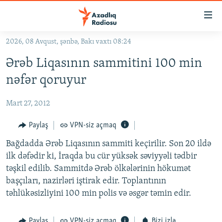
Keçid
linkləri
Əsas
2026, 08 Avqust, şənbə, Bakı vaxtı 08:24
məzmuna
GÜNDƏM
Ərəb Liqasının sammitini 100 min
qayıt
#İZAHLA
Əsas
nəfər qoruyur
KORRUPSIOMETR
naviqasiyaya
qayıt
Mart 27, 2012
#ƏSLINDƏ
Axtarışa
FƏRQƏ BAX
Paylaş
VPN-siz açmaq
keç
QANUNI DOĞRU
Bağdadda Ərəb Liqasının sammiti keçirilir. Son 20 ildə
ilk dəfədir ki, İraqda bu cür yüksək səviyyəli tədbir
ARAŞDIRMA
təşkil edilib. Sammitdə Ərəb ölkələrinin hökumət
MULTIMEDIA
başçıları, nazirləri iştirak edir. Toplantının
təhlükəsizliyini 100 min polis və əsgər təmin edir.
RADIO ARXIV
VIDEO
HAQQIMIZDA
FOTOQALEREYA
OXU ZALI
Paylaş
VPN-siz açmaq
Bizi izlə