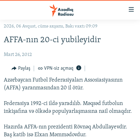
Keçid
linkləri
Əsas
2026, 06 Avqust, cümə axşamı, Bakı vaxtı 09:09
məzmuna
GÜNDƏM
AFFA-nın 20-ci yubileyidir
qayıt
#İZAHLA
Əsas
Mart 26, 2012
KORRUPSIOMETR
naviqasiyaya
qayıt
#ƏSLINDƏ
Paylaş
VPN-siz açmaq
Axtarışa
FƏRQƏ BAX
keç
Azərbaycan Futbol Federasiyaları Assosiasiyasının
(AFFA) yaranmasından 20 il ötür.
QANUNI DOĞRU
ARAŞDIRMA
Federasiya 1992-ci ildə yaradılıb. Məqsəd futbolun
inkişafına və ölkədə populyarlaşmasına nail olmaqdır.
MULTIMEDIA
RADIO ARXIV
VIDEO
Hazırda AFFA-nın prezidenti Rövnəq Abdullayevdir.
HAQQIMIZDA
Baş katib isə Elxan Məmmədovdur.
FOTOQALEREYA
OXU ZALI