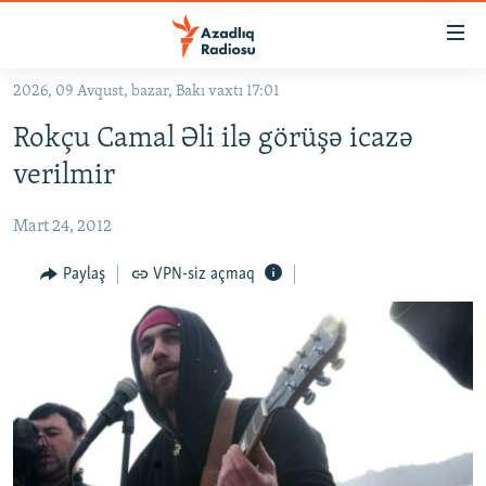
Keçid
linkləri
Əsas
2026, 09 Avqust, bazar, Bakı vaxtı 17:01
məzmuna
GÜNDƏM
Rokçu Camal Əli ilə görüşə icazə
qayıt
#İZAHLA
Əsas
verilmir
KORRUPSIOMETR
naviqasiyaya
qayıt
Mart 24, 2012
#ƏSLINDƏ
Axtarışa
FƏRQƏ BAX
Paylaş
VPN-siz açmaq
keç
QANUNI DOĞRU
ARAŞDIRMA
MULTIMEDIA
RADIO ARXIV
VIDEO
HAQQIMIZDA
FOTOQALEREYA
OXU ZALI