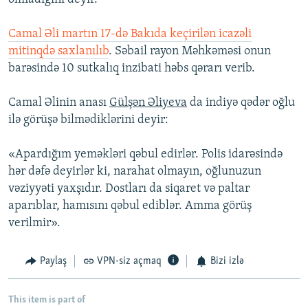
Camal Əli martın 17-də Bakıda keçirilən icazəli
mitinqdə saxlanılıb
. Səbail rayon Məhkəməsi onun
barəsində 10 sutkalıq inzibati həbs qərarı verib.
Camal Əlinin anası
Gülşən Əliyeva
da indiyə qədər oğlu
ilə görüşə bilmədiklərini deyir:
«Apardığım yeməkləri qəbul edirlər. Polis idarəsində
hər dəfə deyirlər ki, narahat olmayın, oğlunuzun
vəziyyəti yaxşıdır. Dostları da siqaret və paltar
aparıblar, hamısını qəbul ediblər. Amma görüş
verilmir».
Paylaş
VPN-siz açmaq
Bizi izlə
This item is part of