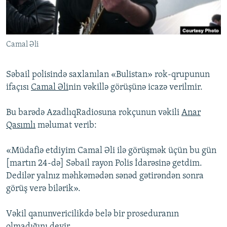
İNFOQRAFIKA
AZƏRBAYCAN ƏDƏBIYYATI KITABXANASI
MISSIYAMIZ
BIZI IZLƏ
KARIKATURA
İSLAM VƏ DEMOKRATIYA
PEŞƏ ETIKASI VƏ JURNALISTIKA STANDARTLARIMIZ
Camal Əli
İZ - MƏDƏNIYYƏT PROQRAMI
MATERIALLARIMIZDAN ISTIFADƏ
AZADLIQRADIOSU MOBIL TELEFONUNUZDA
RFE/RL-in bütün saytları
Səbail polisində saxlanılan «Bulistan» rok-qrupunun
BIZIMLƏ ƏLAQƏ
ifaçısı
Camal Əli
nin vəkillə görüşünə icazə verilmir.
XƏBƏR BÜLLETENLƏRIMIZ
Bu barədə AzadlıqRadiosuna rokçunun vəkili
Anar
Qasımlı
məlumat verib:
«Müdafiə etdiyim Camal Əli ilə görüşmək üçün bu gün
[martın 24-də] Səbail rayon Polis İdarəsinə getdim.
Dedilər yalnız məhkəmədən sənəd gətirəndən sonra
görüş verə bilərik».
Vəkil qanunvericilikdə belə bir proseduranın
olmadığını deyir.