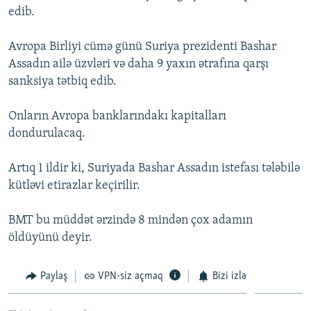
edib.
İNFOQRAFIKA
AZƏRBAYCAN ƏDƏBIYYATI KITABXANASI
MISSIYAMIZ
BIZI IZLƏ
KARIKATURA
İSLAM VƏ DEMOKRATIYA
PEŞƏ ETIKASI VƏ JURNALISTIKA STANDARTLARIMIZ
Avropa Birliyi cümə günü Suriya prezidenti Bashar
Assadın ailə üzvləri və daha 9 yaxın ətrafına qarşı
İZ - MƏDƏNIYYƏT PROQRAMI
MATERIALLARIMIZDAN ISTIFADƏ
sanksiya tətbiq edib.
AZADLIQRADIOSU MOBIL TELEFONUNUZDA
RFE/RL-in bütün saytları
BIZIMLƏ ƏLAQƏ
Onların Avropa banklarındakı kapitalları
dondurulacaq.
XƏBƏR BÜLLETENLƏRIMIZ
Artıq 1 ildir ki, Suriyada Bashar Assadın istefası tələbilə
kütləvi etirazlar keçirilir.
BMT bu müddət ərzində 8 mindən çox adamın
öldüyünü deyir.
Paylaş
VPN-siz açmaq
Bizi izlə