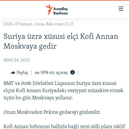
Keçid
linkləri
Əsas
2026, 07 Avqust, cümə, Bakı vaxtı 21:17
məzmuna
GÜNDƏM
Suriya üzrə xüsusi elçi Kofi Annan
qayıt
#İZAHLA
Əsas
Moskvaya gedir
KORRUPSIOMETR
naviqasiyaya
qayıt
Mart 24, 2012
#ƏSLINDƏ
Axtarışa
FƏRQƏ BAX
Paylaş
VPN-siz açmaq
keç
QANUNI DOĞRU
BMT və Ərəb Dövlətləri Liqasının Suriya üzrə xüsusi
elçisi Kofi Annan Suriyadakı vəziyyəti müzakirə etmək
ARAŞDIRMA
üçün bu gün Moskvaya yollanır.
MULTIMEDIA
Onun Moskvadan Pekinə gedəcəyi gözlənilir.
RADIO ARXIV
VIDEO
HAQQIMIZDA
FOTOQALEREYA
OXU ZALI
Kofi Annan böhranın həlliylə bağlı yeni sülh planı təklif