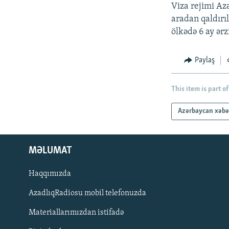
İNFOQRAFIKA
AZƏRBAYCAN ƏDƏBIYYATI KITABXANASI
MISSIYAMIZ
Viza rejimi Az
aradan qaldırı
KARIKATURA
İSLAM VƏ DEMOKRATIYA
PEŞƏ ETIKASI VƏ JURNALISTIKA
STANDARTLARIMIZ
ölkədə 6 ay ər
İZ - MƏDƏNIYYƏT PROQRAMI
MATERIALLARIMIZDAN ISTIFADƏ
Paylaş
AZADLIQRADIOSU MOBIL TELEFONUNUZDA
BIZIMLƏ ƏLAQƏ
This item is part of
XƏBƏR BÜLLETENLƏRIMIZ
Azərbaycan xəbə
MƏLUMAT
Haqqımızda
AzadlıqRadiosu mobil telefonuzda
Materiallarımızdan istifadə
BIZI IZLƏ