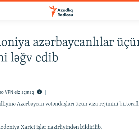
niya azərbaycanlılar üçü
ni ləğv edib
VPN-siz açmaq
lliyinə Azərbaycan vətəndaşları üçün viza rejimini birtərəfl
oniya Xarici işlər nazirliyindən bildirilib.