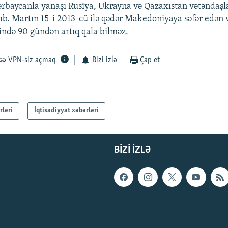
ərbaycanla yanaşı Rusiya, Ukrayna və Qazaxıstan vətəndaşl
lıb. Martın 15-i 2013-cü ilə qədər Makedoniyaya səfər edən 
zində 90 gündən artıq qala bilməz.
VPN-siz açmaq
Bizi izlə
Çap et
rləri
İqtisadiyyat xəbərləri
BIZI IZLƏ