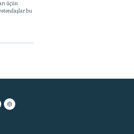
arı üçün
vətəndaşlar bu