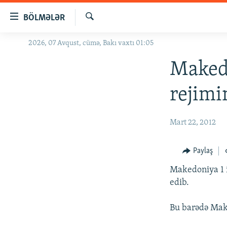
Keçid
BÖLMƏLƏR
linkləri
Axtar
Əsas
2026, 07 Avqust, cümə, Bakı vaxtı 01:05
GÜNDƏM
məzmuna
#İZAHLA
Makedo
qayıt
Əsas
KORRUPSIOMETR
rejimi
naviqasiyaya
#ƏSLINDƏ
qayıt
Axtarışa
FƏRQƏ BAX
Mart 22, 2012
keç
QANUNI DOĞRU
Paylaş
ARAŞDIRMA
Makedoniya 1 i
MULTIMEDIA
edib.
RADIO ARXIV
VIDEO
Bu barədə Maked
HAQQIMIZDA
FOTOQALEREYA
OXU ZALI