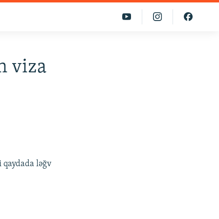
n viza
i qaydada ləğv