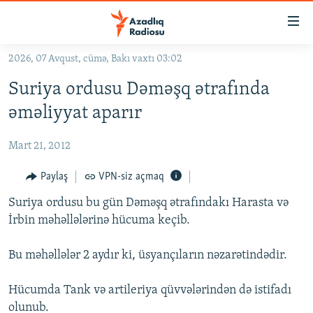
Keçid
linkləri
Əsas
2026, 07 Avqust, cümə, Bakı vaxtı 03:02
məzmuna
GÜNDƏM
Suriya ordusu Dəməşq ətrafında
qayıt
#İZAHLA
Əsas
əməliyyat aparır
KORRUPSIOMETR
naviqasiyaya
qayıt
Mart 21, 2012
#ƏSLINDƏ
Axtarışa
FƏRQƏ BAX
Paylaş
VPN-siz açmaq
keç
QANUNI DOĞRU
Suriya ordusu bu gün Dəməşq ətrafındakı Harasta və
İrbin məhəllələrinə hücuma keçib.
ARAŞDIRMA
MULTIMEDIA
Bu məhəllələr 2 aydır ki, üsyançıların nəzarətindədir.
RADIO ARXIV
VIDEO
Hücumda Tank və artileriya qüvvələrindən də istifadı
HAQQIMIZDA
FOTOQALEREYA
OXU ZALI
olunub.