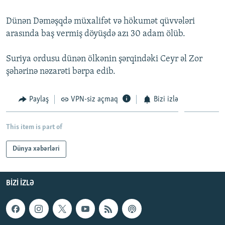
İNFOQRAFIKA
AZƏRBAYCAN ƏDƏBIYYATI KITABXANASI
MISSIYAMIZ
BIZI IZLƏ
Dünən Dəməşqdə müxalifət və hökumət qüvvələri
KARIKATURA
İSLAM VƏ DEMOKRATIYA
PEŞƏ ETIKASI VƏ JURNALISTIKA STANDARTLARIMIZ
arasında baş vermiş döyüşdə azı 30 adam ölüb.
İZ - MƏDƏNIYYƏT PROQRAMI
MATERIALLARIMIZDAN ISTIFADƏ
Suriya ordusu dünən ölkənin şərqindəki Ceyr əl Zor
AZADLIQRADIOSU MOBIL TELEFONUNUZDA
RFE/RL-in bütün saytları
şəhərinə nəzarəti bərpa edib.
BIZIMLƏ ƏLAQƏ
Paylaş
VPN-siz açmaq
Bizi izlə
XƏBƏR BÜLLETENLƏRIMIZ
This item is part of
Dünya xəbərləri
BIZI IZLƏ