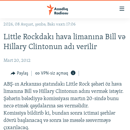
Keçid
linkləri
Əsas
2026, 08 Avqust, şənbə, Bakı vaxtı 17:06
məzmuna
GÜNDƏM
Little Rockdakı hava limanına Bill və
qayıt
#İZAHLA
Əsas
Hillary Clintonun adı verilir
KORRUPSIOMETR
naviqasiyaya
qayıt
Mart 20, 2012
#ƏSLINDƏ
Axtarışa
FƏRQƏ BAX
Paylaş
VPN-siz açmaq
keç
QANUNI DOĞRU
ABŞ-ın Arkanzas ştatındakı Little Rock şəhəri öz hava
limanına Bill və Hillary Clintonun adını vermək istəyir.
ARAŞDIRMA
Şəhərin bələdiyyə komissiyası martın 20-sində bunu
MULTIMEDIA
necə etmək qaydalarına səs verməlidir.
Komissiya bildirib ki, bundan sonra ictimai şərhlər
RADIO ARXIV
VIDEO
dövrü başlanacaq və sonra isə məsələ səsverməyə
HAQQIMIZDA
FOTOQALEREYA
OXU ZALI
çıxarılacaq.