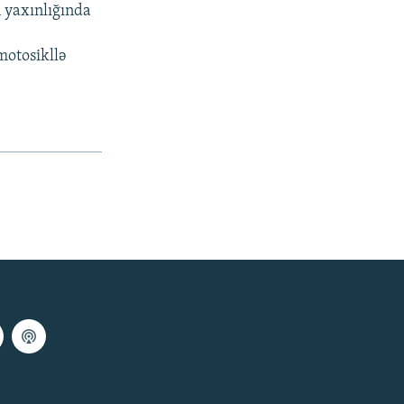
 yaxınlığında
 motosikllə