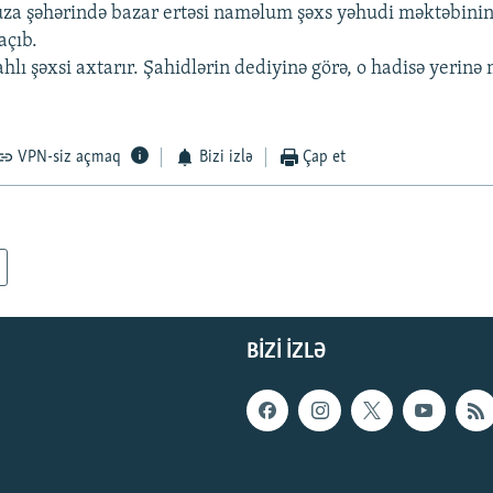
za şəhərində bazar ertəsi naməlum şəxs yəhudi məktəbinin
açıb.
ahlı şəxsi axtarır. Şahidlərin dediyinə görə, o hadisə yerinə
VPN-siz açmaq
Bizi izlə
Çap et
BIZI IZLƏ