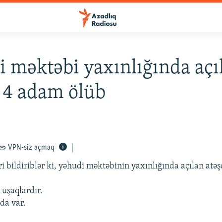
 məktəbi yaxınlığında açı
 4 adam ölüb
VPN-siz açmaq
ri bildiriblər ki, yəhudi məktəbinin yaxınlığında açılan atə
 uşaqlardır.
 da var.