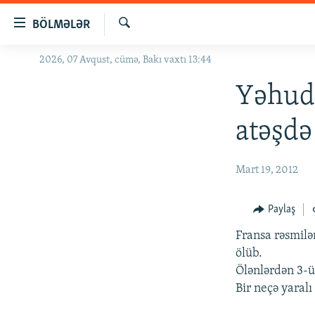
Keçid
BÖLMƏLƏR
linkləri
Axtar
Əsas
2026, 07 Avqust, cümə, Bakı vaxtı 13:44
GÜNDƏM
məzmuna
#İZAHLA
Yəhudi
qayıt
Əsas
KORRUPSIOMETR
atəşdə
naviqasiyaya
#ƏSLINDƏ
qayıt
Axtarışa
FƏRQƏ BAX
Mart 19, 2012
keç
QANUNI DOĞRU
Paylaş
ARAŞDIRMA
Fransa rəsmilə
MULTIMEDIA
ölüb.
RADIO ARXIV
VIDEO
Ölənlərdən 3-ü
Bir neçə yaralı
HAQQIMIZDA
FOTOQALEREYA
OXU ZALI