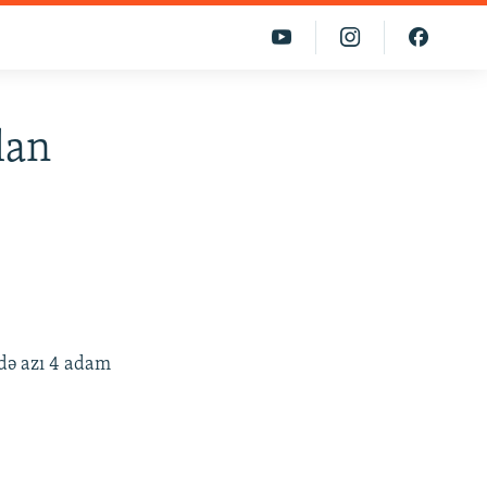
lan
şdə azı 4 adam