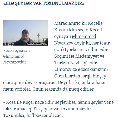
«ELƏ ŞEYLƏR VAR TOXUNULMAZDIR»
Maraqlanırıq ki, Keçəllə
Kosanı kim seçir. Keçəli
oynayan
Əliməmməd
Novruzov
deyir ki, hər teatr
öz aktyorlarını təqdim edir.
Keçəli oynayan
Seçimi isə Mədəniyyət və
Əliməmməd
Novruzovdur
Turizm Nazirliyi edir.
«İmprovizə edəcəksinizmi?
Ötən illərdən fərqli bir şey
olacaqmı» deyə soruşuruq. Deyirlər ki, onlara hazır
mətn veriblər. Onun əsasında da məşq edirlər.
- Kosa ilə Keçəl neçə ildir neyləyibsə, həmin şeylər yenə
təkrarlanacaq. Elə şeylər var toxunulmazdır.
Toxunulsa, həftəbecər olacaq.