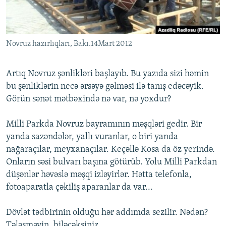
İNFOQRAFIKA
AZƏRBAYCAN ƏDƏBIYYATI KITABXANASI
MISSIYAMIZ
BIZI IZLƏ
KARIKATURA
İSLAM VƏ DEMOKRATIYA
PEŞƏ ETIKASI VƏ JURNALISTIKA STANDARTLARIMIZ
Novruz hazırlıqları, Bakı.14Mart 2012
İZ - MƏDƏNIYYƏT PROQRAMI
MATERIALLARIMIZDAN ISTIFADƏ
AZADLIQRADIOSU MOBIL TELEFONUNUZDA
RFE/RL-in bütün saytları
Artıq Novruz şənlikləri başlayıb. Bu yazıda sizi həmin
BIZIMLƏ ƏLAQƏ
bu şənliklərin necə ərsəyə gəlməsi ilə tanış edəcəyik.
Görün sənət mətbəxində nə var, nə yoxdur?
XƏBƏR BÜLLETENLƏRIMIZ
Milli Parkda Novruz bayramının məşqləri gedir. Bir
yanda sazəndələr, yallı vuranlar, o biri yanda
nağaraçılar, meyxanaçılar. Keçəllə Kosa da öz yerində.
Onların səsi bulvarı başına götürüb. Yolu Milli Parkdan
düşənlər həvəslə məşqi izləyirlər. Hətta telefonla,
fotoaparatla çəkiliş aparanlar da var...
Dövlət tədbirinin olduğu hər addımda sezilir. Nədən?
Tələsməyin, biləcəksiniz...