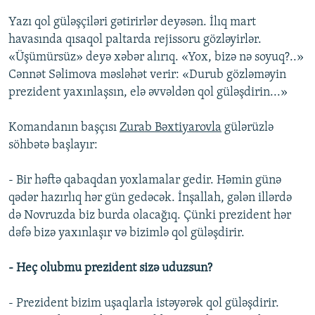
Yazı qol güləşçiləri gətirirlər deyəsən. İlıq mart
havasında qısaqol paltarda rejissoru gözləyirlər.
«Üşümürsüz» deyə xəbər alırıq. «Yox, bizə nə soyuq?..»
Cənnət Səlimova məsləhət verir: «Durub gözləməyin
prezident yaxınlaşsın, elə əvvəldən qol güləşdirin...»
Komandanın başçısı
Zurab Bəxtiyarovla
gülərüzlə
söhbətə başlayır:
- Bir həftə qabaqdan yoxlamalar gedir. Həmin günə
qədər hazırlıq hər gün gedəcək. İnşallah, gələn illərdə
də Novruzda biz burda olacağıq. Çünki prezident hər
dəfə bizə yaxınlaşır və bizimlə qol güləşdirir.
- Heç olubmu prezident sizə uduzsun?
- Prezident bizim uşaqlarla istəyərək qol güləşdirir.