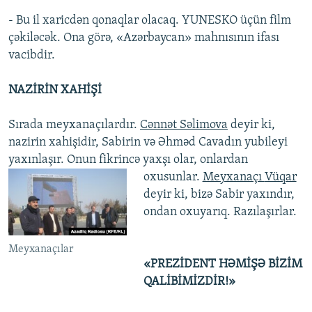
- Bu il xaricdən qonaqlar olacaq. YUNESKO üçün film
çəkiləcək. Ona görə, «Azərbaycan» mahnısının ifası
vacibdir.
NAZİRİN XAHİŞİ
Sırada meyxanaçılardır.
Cənnət Səlimova
deyir ki,
nazirin xahişidir, Sabirin və Əhməd Cavadın yubileyi
yaxınlaşır. Onun fikrincə yaxşı olar, onlardan
oxusunlar.
Meyxanaçı
Vüqar
deyir ki, bizə Sabir yaxındır,
ondan oxuyarıq. Razılaşırlar.
Meyxanaçılar
«PREZİDENT HƏMİŞƏ BİZİM
QALİBİMİZDİR!»