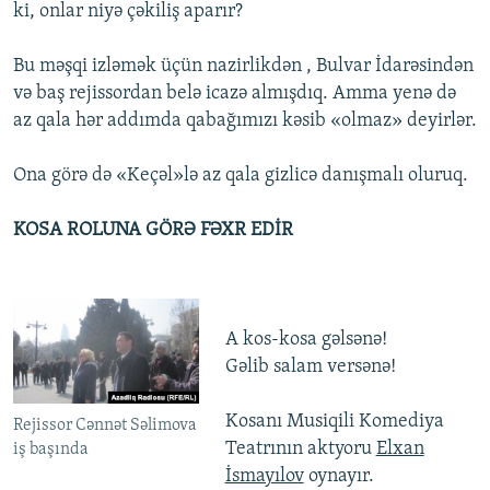
ki, onlar niyə çəkiliş aparır?
Bu məşqi izləmək üçün nazirlikdən , Bulvar İdarəsindən
və baş rejissordan belə icazə almışdıq. Amma yenə də
az qala hər addımda qabağımızı kəsib «olmaz» deyirlər.
Ona görə də «Keçəl»lə az qala gizlicə danışmalı oluruq.
KOSA ROLUNA GÖRƏ FƏXR EDİR
A kos-kosa gəlsənə!
Gəlib salam versənə!
Kosanı Musiqili Komediya
Rejissor Cənnət Səlimova
Teatrının aktyoru
Elxan
iş başında
İsmayılov
oynayır.