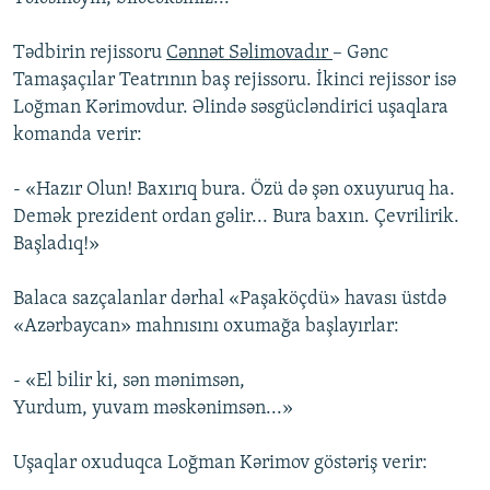
Tədbirin rejissoru
Cənnət Səlimovadır
– Gənc
Tamaşaçılar Teatrının baş rejissoru. İkinci rejissor isə
Loğman Kərimovdur. Əlində səsgücləndirici uşaqlara
komanda verir:
- «Hazır Olun! Baxırıq bura. Özü də şən oxuyuruq ha.
Demək prezident ordan gəlir... Bura baxın. Çevrilirik.
Başladıq!»
Balaca sazçalanlar dərhal «Paşaköçdü» havası üstdə
«Azərbaycan» mahnısını oxumağa başlayırlar:
- «El bilir ki, sən mənimsən,
Yurdum, yuvam məskənimsən...»
Uşaqlar oxuduqca Loğman Kərimov göstəriş verir: