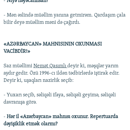
-
Niyə həyəcanlısan?
- Mən əslində müəllim yanına getmirəm. Qardaşım çala
bilir deyə müəllim məni də çağırdı.
«AZƏRBAYCAN» MAHNISININ OXUNMASI
VACİBDİR!»
Saz müəllimi
Nemət Qasımlı
deyir ki, məşqlər yarım
aydır gedir. Özü 1996-cı ildən tədbirlərdə iştirak edir.
Deyir ki, uşaqları nazirlik seçib:
- Yuxarı seçib, səliqəli ifaya, səliqəli geyimə, səliqəli
davranışa görə.
-
Hər il «Azərbaycan» mahnısı oxunur. Repertuarda
dəyişiklik etmək olarmı?