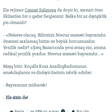
Elə rejissor
Cənnət Səlimova
da deyir ki, ssenari ötən
ilkilərdən bir o qədər fərqlənmir. Bəlkə bir az dəyişiklik
pis olmazdı?
- «Nələrsə olacaq. Bilirsiniz Novruz ənənəvi bayramdır.
Ənənəni saxlamaq bizim ən böyük borcumuzdur.
Yenilik nədir? «Şərq Bazarı»nda yeni ərzaq var, amma
radikal yenilik yoxdur. Novruz ənənəvi bayramdır...»
Məşq bitir. Keçəllə Kosa AzadlıqRadiosunun
əməkdaşlarını və dinləyicilərinin təbrik edirlər:
- Bayramınız mübarək!
-
Elə sizin də!
Paylaş
VPN-siz açmaq
Bizi izlə