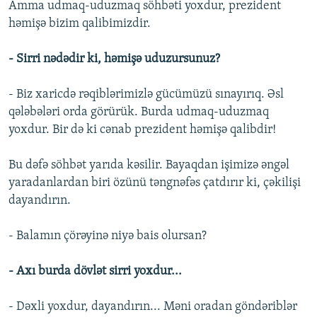
Amma udmaq-uduzmaq söhbəti yoxdur, prezident
həmişə bizim qalibimizdir.
- Sirri nədədir ki, həmişə uduzursunuz?
- Biz xaricdə rəqiblərimizlə gücümüzü sınayırıq. Əsl
qələbələri orda görürük. Burda udmaq-uduzmaq
yoxdur. Bir də ki cənab prezident həmişə qalibdir!
Bu dəfə söhbət yarıda kəsilir. Bayaqdan işimizə əngəl
yaradanlardan biri özünü təngnəfəs çatdırır ki, çəkilişi
dayandırın.
- Balamın çörəyinə niyə bais olursan?
- Axı burda dövlət sirri yoxdur...
- Dəxli yoxdur, dayandırın... Məni oradan göndəriblər