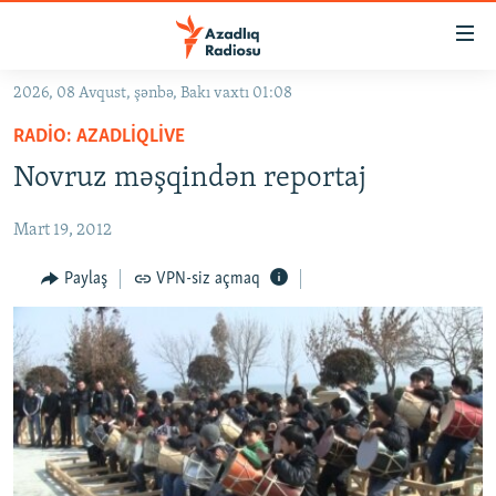
Keçid
linkləri
Əsas
2026, 08 Avqust, şənbə, Bakı vaxtı 01:08
məzmuna
GÜNDƏM
RADIO: AZADLIQLIVE
qayıt
#İZAHLA
Əsas
Novruz məşqindən reportaj
KORRUPSIOMETR
naviqasiyaya
qayıt
Mart 19, 2012
#ƏSLINDƏ
Axtarışa
FƏRQƏ BAX
Paylaş
VPN-siz açmaq
keç
QANUNI DOĞRU
ARAŞDIRMA
MULTIMEDIA
RADIO ARXIV
VIDEO
HAQQIMIZDA
FOTOQALEREYA
OXU ZALI