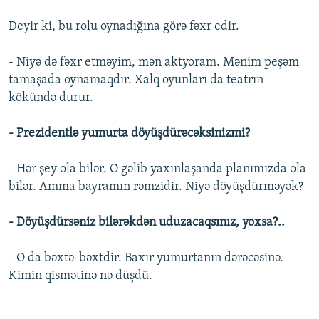
Deyir ki, bu rolu oynadığına görə fəxr edir.
- Niyə də fəxr etməyim, mən aktyoram. Mənim peşəm
tamaşada oynamaqdır. Xalq oyunları da teatrın
kökündə durur.
- Prezidentlə yumurta döyüşdürəcəksinizmi?
- Hər şey ola bilər. O gəlib yaxınlaşanda planımızda ola
bilər.
Amma bayramın rəmzidir. Niyə döyüşdürməyək?
- Döyüşdürsəniz bilərəkdən uduzacaqsınız, yoxsa?..
- O da bəxtə-bəxtdir. Baxır yumurtanın dərəcəsinə.
Kimin qismətinə nə düşdü.