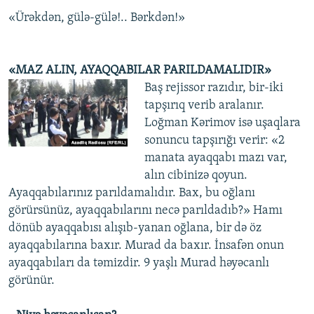
«Ürəkdən, gülə-gülə!.. Bərkdən!»
«MAZ ALIN, AYAQQABILAR PARILDAMALIDIR»
Baş rejissor razıdır, bir-iki
tapşırıq verib aralanır.
Loğman Kərimov isə uşaqlara
sonuncu tapşırığı verir: «2
manata ayaqqabı mazı var,
alın cibinizə qoyun.
Ayaqqabılarınız parıldamalıdır. Bax, bu oğlanı
görürsünüz, ayaqqabılarını necə parıldadıb?» Hamı
dönüb ayaqqabısı alışıb-yanan oğlana, bir də öz
ayaqqabılarına baxır. Murad da baxır. İnsafən onun
ayaqqabıları da təmizdir. 9 yaşlı Murad həyəcanlı
görünür.