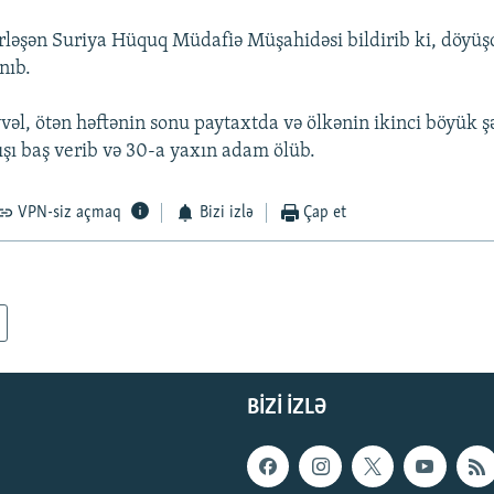
rləşən Suriya Hüquq Müdafiə Müşahidəsi bildirib ki, döyü
nıb.
vəl, ötən həftənin sonu paytaxtda və ölkənin ikinci böyük 
şı baş verib və 30-a yaxın adam ölüb.
VPN-siz açmaq
Bizi izlə
Çap et
BIZI IZLƏ