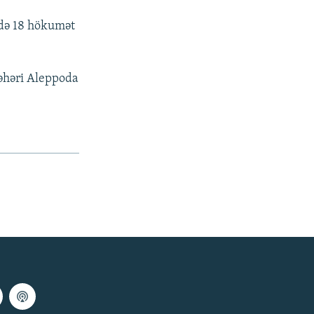
şdə 18 hökumət
şəhəri Aleppoda