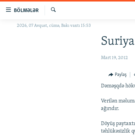
Keçid
BÖLMƏLƏR
linkləri
Axtar
Əsas
2026, 07 Avqust, cümə, Bakı vaxtı 15:53
GÜNDƏM
məzmuna
#İZAHLA
Suriya
qayıt
Əsas
KORRUPSIOMETR
naviqasiyaya
Mart 19, 2012
#ƏSLINDƏ
qayıt
Axtarışa
FƏRQƏ BAX
Paylaş
keç
QANUNI DOĞRU
Dəməşqdə hökum
ARAŞDIRMA
Verilən məluma
MULTIMEDIA
ağırıdır.
RADIO ARXIV
VIDEO
Döyüş paytaxtı
HAQQIMIZDA
FOTOQALEREYA
OXU ZALI
təhlükəsizlik 