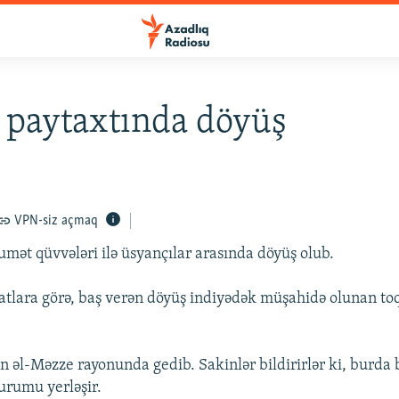
 paytaxtında döyüş
VPN-siz açmaq
ət qüvvələri ilə üsyançılar arasında döyüş olub.
tlara görə, baş verən döyüş indiyədək müşahidə olunan to
n əl-Məzze rayonunda gedib. Sakinlər bildirirlər ki, burda 
qurumu yerləşir.