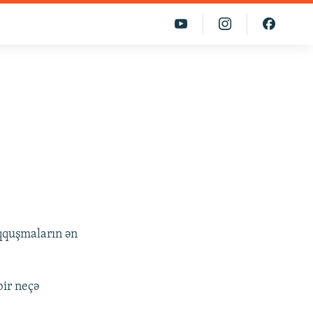
qquşmaların ən
bir neçə