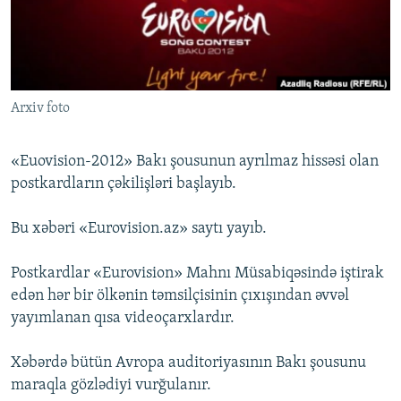
İNFOQRAFIKA
AZƏRBAYCAN ƏDƏBIYYATI KITABXANASI
MISSIYAMIZ
BIZI IZLƏ
KARIKATURA
İSLAM VƏ DEMOKRATIYA
PEŞƏ ETIKASI VƏ JURNALISTIKA STANDARTLARIMIZ
İZ - MƏDƏNIYYƏT PROQRAMI
MATERIALLARIMIZDAN ISTIFADƏ
Arxiv foto
AZADLIQRADIOSU MOBIL TELEFONUNUZDA
RFE/RL-in bütün saytları
BIZIMLƏ ƏLAQƏ
«Euovision-2012» Bakı şousunun ayrılmaz hissəsi olan
XƏBƏR BÜLLETENLƏRIMIZ
postkardların çəkilişləri başlayıb.
Bu xəbəri «Eurovision.az» saytı yayıb.
Postkardlar «Eurovision» Mahnı Müsabiqəsində iştirak
edən hər bir ölkənin təmsilçisinin çıxışından əvvəl
yayımlanan qısa videoçarxlardır.
Xəbərdə bütün Avropa auditoriyasının Bakı şousunu
maraqla gözlədiyi vurğulanır.