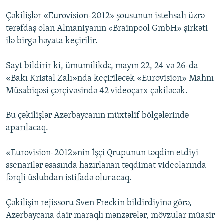
Çəkilişlər «Eurovision-2012» şousunun istehsalı üzrə
tərəfdaş olan Almaniyanın «Brainpool GmbH» şirkəti
ilə birgə həyata keçirilir.
Sayt bildirir ki, ümumilikdə, mayın 22, 24 və 26-da
«Bakı Kristal Zalı»nda keçiriləcək «Eurovision» Mahnı
Müsabiqəsi çərçivəsində 42 videoçarx çəkiləcək.
Bu çəkilişlər Azərbaycanın müxtəlif bölgələrində
aparılacaq.
«Eurovision-2012»nin İşçi Qrupunun təqdim etdiyi
ssenarilər əsasında hazırlanan təqdimat videolarında
fərqli üslubdan istifadə olunacaq.
Çəkilişin rejissoru
Sven Freckin
bildirdiyinə görə,
Azərbaycana dair maraqlı mənzərələr, mövzular müasir