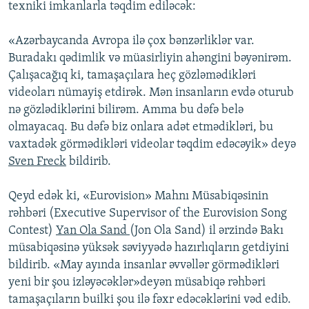
texniki imkanlarla təqdim ediləcək:
«Azərbaycanda Avropa ilə çox bənzərliklər var.
Buradakı qədimlik və müasirliyin ahəngini bəyənirəm.
Çalışacağıq ki, tamaşaçılara heç gözləmədikləri
videoları nümayiş etdirək. Mən insanların evdə oturub
nə gözlədiklərini bilirəm. Amma bu dəfə belə
olmayacaq. Bu dəfə biz onlara adət etmədikləri, bu
vaxtadək görmədikləri videolar təqdim edəcəyik» deyə
Sven Freck
bildirib.
Qeyd edək ki, «Eurovision» Mahnı Müsabiqəsinin
rəhbəri (Executive Supervisor of the Eurovision Song
Contest)
Yan Ola Sand
(Jon Ola Sand) il ərzində Bakı
müsabiqəsinə yüksək səviyyədə hazırlıqların getdiyini
bildirib. «May ayında insanlar əvvəllər görmədikləri
yeni bir şou izləyəcəklər»deyən müsabiqə rəhbəri
tamaşaçıların builki şou ilə fəxr edəcəklərini vəd edib.