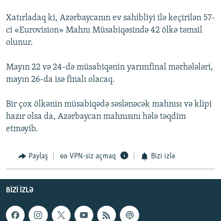
Xatırladaq ki, Azərbaycanın ev sahibliyi ilə keçirilən 57-
ci «Eurovision» Mahnı Müsabiqəsində 42 ölkə təmsil
olunur.
Mayın 22 və 24-də müsabiqənin yarımfinal mərhələləri,
mayın 26-da isə finalı olacaq.
Bir çox ölkənin müsabiqədə səslənəcək mahnısı və klipi
hazır olsa da, Azərbaycan mahnısını hələ təqdim
etməyib.
Paylaş
VPN-siz açmaq
Bizi izlə
BIZI IZLƏ