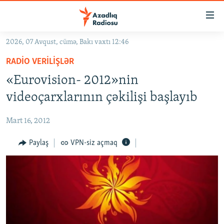
Keçid
linkləri
Əsas
2026, 07 Avqust, cümə, Bakı vaxtı 12:46
məzmuna
GÜNDƏM
RADIO VERILIŞLƏR
qayıt
#İZAHLA
Əsas
«Eurovision- 2012»nin
KORRUPSIOMETR
naviqasiyaya
videoçarxlarının çəkilişi başlayıb
qayıt
#ƏSLINDƏ
Axtarışa
Mart 16, 2012
FƏRQƏ BAX
keç
QANUNI DOĞRU
Paylaş
VPN-siz açmaq
ARAŞDIRMA
MULTIMEDIA
RADIO ARXIV
VIDEO
HAQQIMIZDA
FOTOQALEREYA
OXU ZALI