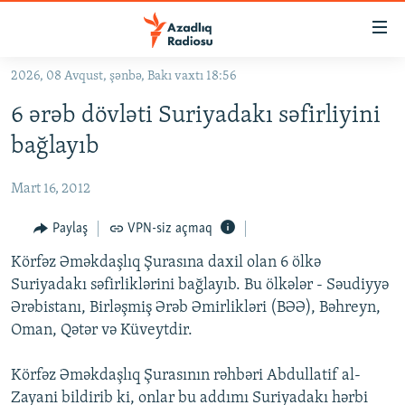
Keçid
linkləri
Əsas
2026, 08 Avqust, şənbə, Bakı vaxtı 18:56
məzmuna
GÜNDƏM
6 ərəb dövləti Suriyadakı səfirliyini
qayıt
#İZAHLA
Əsas
bağlayıb
KORRUPSIOMETR
naviqasiyaya
qayıt
Mart 16, 2012
#ƏSLINDƏ
Axtarışa
FƏRQƏ BAX
Paylaş
VPN-siz açmaq
keç
QANUNI DOĞRU
Körfəz Əməkdaşlıq Şurasına daxil olan 6 ölkə
Suriyadakı səfirliklərini bağlayıb. Bu ölkələr - Səudiyyə
ARAŞDIRMA
Ərəbistanı, Birləşmiş Ərəb Əmirlikləri (BƏƏ), Bəhreyn,
MULTIMEDIA
Oman, Qətər və Küveytdir.
RADIO ARXIV
VIDEO
Körfəz Əməkdaşlıq Şurasının rəhbəri Abdullatif al-
HAQQIMIZDA
FOTOQALEREYA
OXU ZALI
Zayani bildirib ki, onlar bu addımı Suriyadakı hərbi