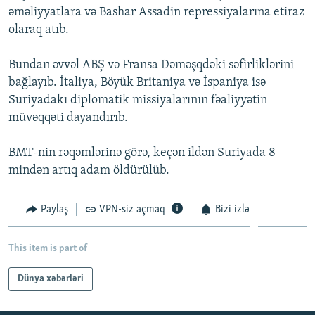
əməliyyatlara və Bashar Assadin repressiyalarına etiraz
İNFOQRAFIKA
AZƏRBAYCAN ƏDƏBIYYATI KITABXANASI
MISSIYAMIZ
BIZI IZLƏ
olaraq atıb.
KARIKATURA
İSLAM VƏ DEMOKRATIYA
PEŞƏ ETIKASI VƏ JURNALISTIKA STANDARTLARIMIZ
Bundan əvvəl ABŞ və Fransa Dəməşqdəki səfirliklərini
İZ - MƏDƏNIYYƏT PROQRAMI
MATERIALLARIMIZDAN ISTIFADƏ
bağlayıb. İtaliya, Böyük Britaniya və İspaniya isə
AZADLIQRADIOSU MOBIL TELEFONUNUZDA
RFE/RL-in bütün saytları
Suriyadakı diplomatik missiyalarının fəaliyyətin
BIZIMLƏ ƏLAQƏ
müvəqqəti dayandırıb.
XƏBƏR BÜLLETENLƏRIMIZ
BMT-nin rəqəmlərinə görə, keçən ildən Suriyada 8
mindən artıq adam öldürülüb.
Paylaş
VPN-siz açmaq
Bizi izlə
This item is part of
Dünya xəbərləri