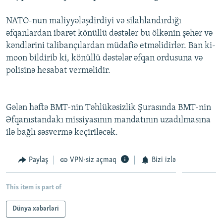
İNFOQRAFIKA
AZƏRBAYCAN ƏDƏBIYYATI KITABXANASI
MISSIYAMIZ
BIZI IZLƏ
NATO-nun maliyyələşdirdiyi və silahlandırdığı
KARIKATURA
İSLAM VƏ DEMOKRATIYA
PEŞƏ ETIKASI VƏ JURNALISTIKA STANDARTLARIMIZ
əfqanlardan ibarət könüllü dəstələr bu ölkənin şəhər və
kəndlərini talibançılardan müdafiə etməlidirlər. Ban ki-
İZ - MƏDƏNIYYƏT PROQRAMI
MATERIALLARIMIZDAN ISTIFADƏ
moon bildirib ki, könüllü dəstələr əfqan ordusuna və
AZADLIQRADIOSU MOBIL TELEFONUNUZDA
RFE/RL-in bütün saytları
polisinə hesabat verməlidir.
BIZIMLƏ ƏLAQƏ
XƏBƏR BÜLLETENLƏRIMIZ
Gələn həftə BMT-nin Təhlükəsizlik Şurasında BMT-nin
Əfqanıstandakı missiyasının mandatının uzadılmasına
ilə bağlı səsvermə keçiriləcək.
Paylaş
VPN-siz açmaq
Bizi izlə
This item is part of
Dünya xəbərləri