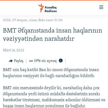
Keçid
linkləri
Əsas
2026, 07 Avqust, cümə, Bakı vaxtı 01:04
məzmuna
GÜNDƏM
BMT Əfqanıstanda insan haqlarının
qayıt
#İZAHLA
Əsas
vəziyyətindən narahatdır
KORRUPSIOMETR
naviqasiyaya
qayıt
Mart 16, 2012
#ƏSLINDƏ
Axtarışa
FƏRQƏ BAX
Paylaş
VPN-siz açmaq
keç
QANUNI DOĞRU
BMT-nin baş katibi Ban ki-moon Əfqanıstanda insan
haqlarının vəziyyəti ilə bağlı narahatlığını bildirib.
ARAŞDIRMA
MULTIMEDIA
BMT-nin məruzəsində deyilir ki, narahatlıq daha çox
Əfqanıstanda yerli özünü müdafiə dəstələrinin zorakı
RADIO ARXIV
VIDEO
hərəkətlər törətməsi, məhkəməsiz adamlar öldürməsi və
HAQQIMIZDA
FOTOQALEREYA
OXU ZALI
başqa insan haqlarının pozulması ilə bağlıdır.