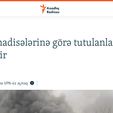
adisələrinə görə tutulanla
ir
VPN-siz açmaq