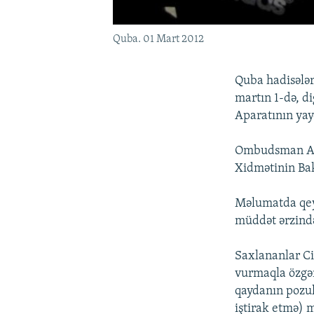
Quba. 01 Mart 2012
Quba hadisələr
martın 1-də, d
Aparatının yay
Ombudsman Apa
Xidmətinin Bak
Məlumatda qeyd
müddət ərzində
Saxlananlar Ci
vurmaqla özgən
qaydanın pozul
iştirak etmə) ma