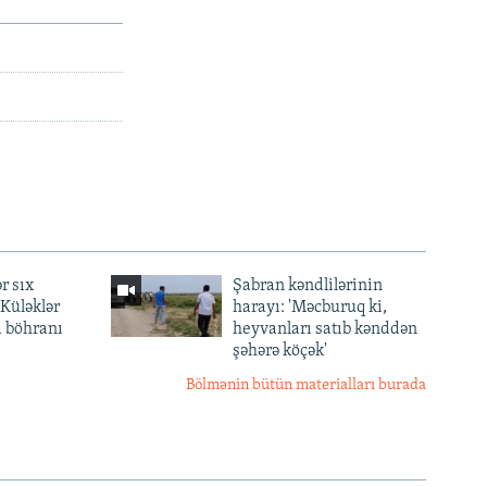
r sıx
Şabran kəndlilərinin
— Küləklər
harayı: 'Məcburuq ki,
a böhranı
heyvanları satıb kənddən
şəhərə köçək'
Bölmənin bütün materialları burada