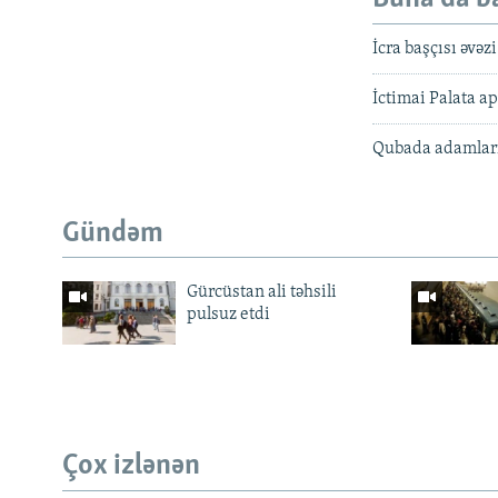
İcra başçısı əvə
İctimai Palata ap
Qubada adamları 
Gündəm
Gürcüstan ali təhsili
pulsuz etdi
Çox izlənən