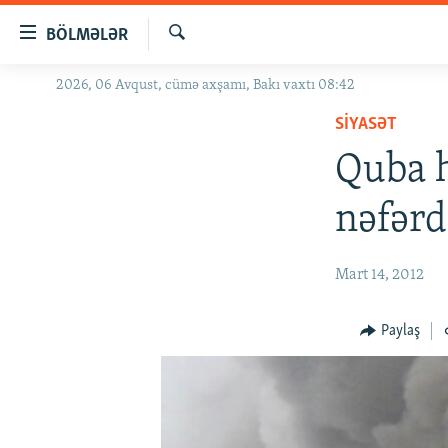
Keçid
BÖLMƏLƏR
linkləri
Axtar
Əsas
2026, 06 Avqust, cümə axşamı, Bakı vaxtı 08:42
GÜNDƏM
məzmuna
SIYASƏT
#İZAHLA
qayıt
Əsas
Quba h
KORRUPSIOMETR
naviqasiyaya
#ƏSLINDƏ
qayıt
nəfərd
Axtarışa
FƏRQƏ BAX
keç
QANUNI DOĞRU
Mart 14, 2012
ARAŞDIRMA
Paylaş
MULTIMEDIA
RADIO ARXIV
VIDEO
HAQQIMIZDA
FOTOQALEREYA
OXU ZALI