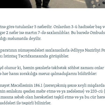
inə görə tutulanlar 5 nəfərdir. Onlardan 3-ü hadisələr baş 
igər 2 nəfər isə martın 7-də saxlanılıblar. Bu barədə Ombu
dığı məlumatda deyilir.
ratının nümayəndələri saxlananlarla Ədliyyə Nazirliyi Pe
ı İstintaq Təcridxanasında görüşüblər.
 olunur ki, həmin şəxslərlə təkbətək söhbət zamanı onlar 
 hər hansı zorakılığa məruz qalmadıqlarını bildiriblər:
nayət Məcəlləsinin 186.1 (zərərçəkmiş şəxsə xeyli miqdarda
in əmlakını qəsdən məhv etmə və ya zədələmə) və 233-cü (
masına səbəb olan hərəkətləri təşkil etmə və ya bu cür hərə
ddələri ilə təqsirli bilinirlər.