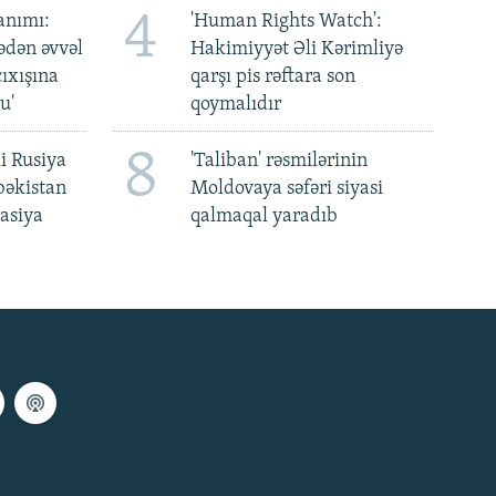
4
anımı:
'Human Rights Watch':
ədən əvvəl
Hakimiyyət Əli Kərimliyə
ıxışına
qarşı pis rəftara son
u'
qoymalıdır
8
i Rusiya
'Taliban' rəsmilərinin
bəkistan
Moldovaya səfəri siyasi
asiya
qalmaqal yaradıb