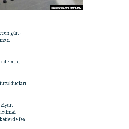
verən gün -
dsman
nitensiar
tutulduqları
 ziyan
ictimai
kətlərdə fəal