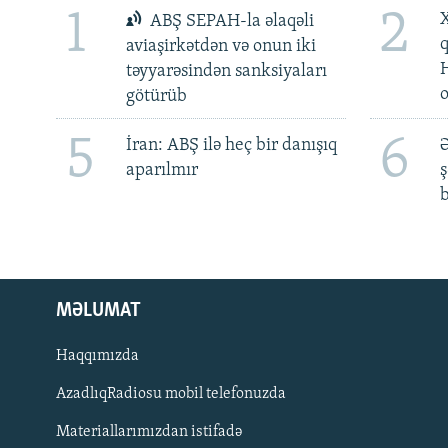
1
2
X
ABŞ SEPAH-la əlaqəli
aviaşirkətdən və onun iki
təyyarəsindən sanksiyaları
götürüb
5
6
İran: ABŞ ilə heç bir danışıq
Ə
aparılmır
ş
b
MƏLUMAT
Haqqımızda
AzadlıqRadiosu mobil telefonuzda
Materiallarımızdan istifadə
BIZI IZLƏ