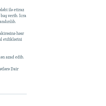
əbi ilə etiraz
 baş verib. İcra
andırılıb.
akirəsinə həsr
l etdiklərini
dən azad edib.
ətlərə Dair