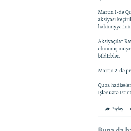
Martın 1-də Qu
aksiyası keçiri
hakimiyyətinin 
Aksiyaçılar Ra
olunmuş müşavir
bildirblər.
Martın 2-də pr
Quba hadisələr
İşlər üzrə İstin
Paylaş
Buna da b