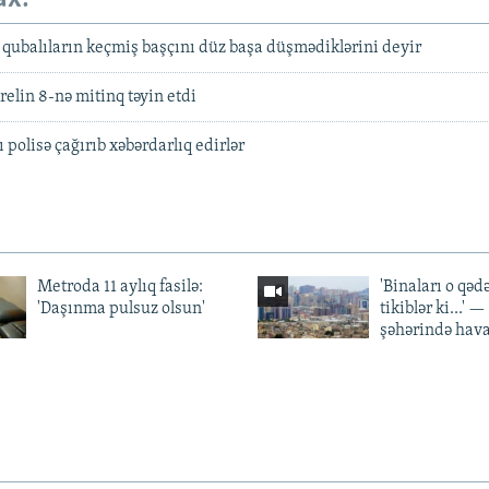
zi qubalıların keçmiş başçını düz başa düşmədiklərini deyir
relin 8-nə mitinq təyin etdi
polisə çağırıb xəbərdarlıq edirlər
Metroda 11 aylıq fasilə:
'Binaları o qədə
'Daşınma pulsuz olsun'
tikiblər ki...' 
şəhərində hav