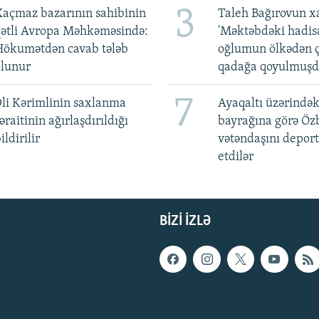
3
açmaz bazarının sahibinin
Taleh Bağırovun x
qətli Avropa Məhkəməsində:
'Məktəbdəki hadis
Hökumətdən cavab tələb
oğlumun ölkədən ç
olunur
qadağa qoyulmuşd
7
li Kərimlinin saxlanma
Ayaqaltı üzərindək
əraitinin ağırlaşdırıldığı
bayrağına görə Öz
ildirilir
vətəndaşını deport
etdilər
BIZI IZLƏ