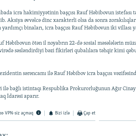
bada icra hakimiyyətinin başçısı Rauf Həbibovun istefası təl
lib. Aksiya əvvəlcə dinc xarakterli olsa da sonra zorakılıqlar
yardımçı binaları, icra başçısı Rauf Həbibovun iki villası y
uf Həbibovun ötən il noyabrın 22-də sosial məsələlərin müz
ədə səsləndirdiyi bəzi fikirləri qubalılara təhqir kimi qəbu
ezidentin sərəncamı ilə Rauf Həbibov icra başçısı vəzifəsin
i ilə bağlı istintaqı Respublika Prokurorluğunun Ağır Cinay
taq İdarəsi aparır.
VPN-siz açmaq
Bizi izlə
Çap et
ax: