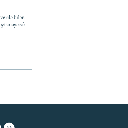
erilə bilər.
dəyisməyəcək.