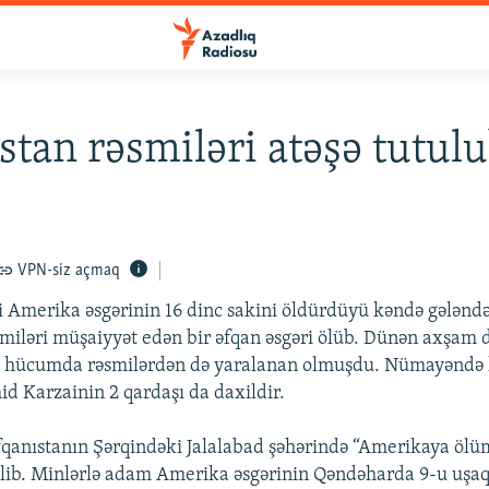
stan rəsmiləri atəşə tutul
VPN-siz açmaq
i Amerika əsgərinin 16 dinc sakini öldürdüyü kəndə gələndə
smiləri müşaiyyət edən bir əfqan əsgəri ölüb. Dünən axşa
a hücumda rəsmilərdən də yaralanan olmuşdu. Nümayəndə 
d Karzainin 2 qardaşı da daxildir.
qanıstanın Şərqindəki Jalalabad şəhərində “Amerikaya ölüm”
rilib. Minlərlə adam Amerika əsgərinin Qəndəharda 9-u uşa