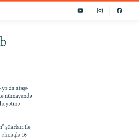
ub
 yolda atəşə
m də nümayəndə
heyətinə
 şüarları ilə
q olmaqla 16