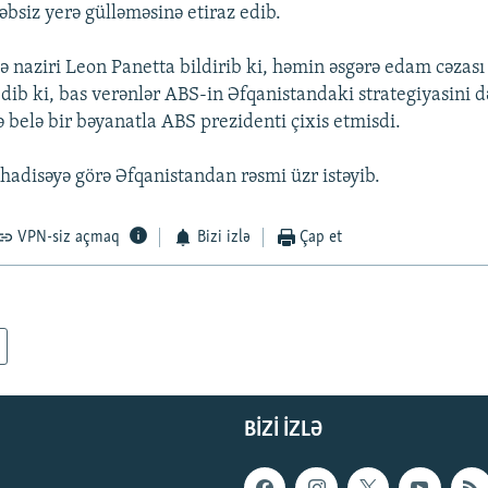
əbsiz yerə gülləməsinə etiraz edib.
 naziri Leon Panetta bildirib ki, həmin əsgərə edam cəzası v
edib ki, bas verənlər ABS-in Əfqanistandaki strategiyasini 
 belə bir bəyanatla ABS prezidenti çixis etmisdi.
hadisəyə görə Əfqanistandan rəsmi üzr istəyib.
VPN-siz açmaq
Bizi izlə
Çap et
BIZI IZLƏ