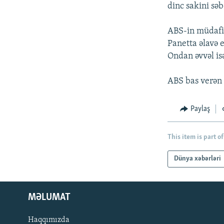
İNFOQRAFIKA
AZƏRBAYCAN ƏDƏBIYYATI KITABXANASI
MISSIYAMIZ
dinc sakini səb
KARIKATURA
İSLAM VƏ DEMOKRATIYA
PEŞƏ ETIKASI VƏ JURNALISTIKA
STANDARTLARIMIZ
ABS-in müdafiə
İZ - MƏDƏNIYYƏT PROQRAMI
Panetta əlavə 
MATERIALLARIMIZDAN ISTIFADƏ
Ondan əvvəl isə
AZADLIQRADIOSU MOBIL TELEFONUNUZDA
ABS bas verən 
BIZIMLƏ ƏLAQƏ
XƏBƏR BÜLLETENLƏRIMIZ
Paylaş
This item is part of
Dünya xəbərləri
MƏLUMAT
Haqqımızda