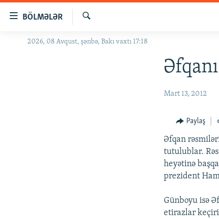
Keçid
BÖLMƏLƏR
linkləri
Axtar
Əsas
2026, 08 Avqust, şənbə, Bakı vaxtı 17:18
GÜNDƏM
məzmuna
#İZAHLA
Əfqanı
qayıt
Əsas
KORRUPSIOMETR
naviqasiyaya
Mart 13, 2012
#ƏSLINDƏ
qayıt
Axtarışa
FƏRQƏ BAX
Paylaş
keç
QANUNI DOĞRU
Əfqan rəsmilər
ARAŞDIRMA
tutulublar. Rə
heyətinə başq
MULTIMEDIA
prezident Hami
RADIO ARXIV
VIDEO
Günboyu isə Əf
HAQQIMIZDA
FOTOQALEREYA
OXU ZALI
etirazlar keçi