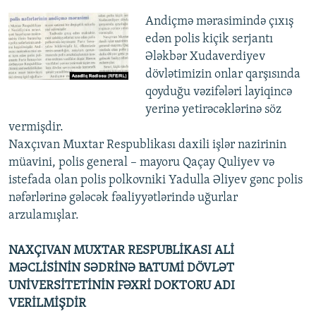
Andiçmə mərasimində çıxış
edən polis kiçik serjantı
Ələkbər Xudaverdiyev
dövlətimizin onlar qarşısında
qoyduğu vəzifələri layiqincə
yerinə yetirəcəklərinə söz
vermişdir.
Naxçıvan Muxtar Respublikası daxili işlər nazirinin
müavini, polis general – mayoru Qaçay Quliyev və
istefada olan polis polkovniki Yadulla Əliyev gənc polis
nəfərlərinə gələcək fəaliyyətlərində uğurlar
arzulamışlar.
NAXÇIVAN MUXTAR RESPUBLİKASI ALİ
MƏCLİSİNİN SƏDRİNƏ BATUMİ DÖVLƏT
UNİVERSİTETİNİN FƏXRİ DOKTORU ADI
VERİLMİŞDİR