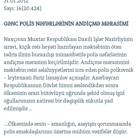
31.01.2012
İNFOQRAFIKA
AZƏRBAYCAN ƏDƏBIYYATI KITABXANASI
MISSIYAMIZ
Sayı: 16(20.424)
BIZI IZLƏ
KARIKATURA
İSLAM VƏ DEMOKRATIYA
PEŞƏ ETIKASI VƏ JURNALISTIKA STANDARTLARIMIZ
GƏNC POLİS NƏFƏRLƏRİNİN ANDİÇMƏ MƏRASİMİ
İZ - MƏDƏNIYYƏT PROQRAMI
MATERIALLARIMIZDAN ISTIFADƏ
Naxçıvan Muxtar Respublikası Daxili İşlər Nazirliyinin
AZADLIQRADIOSU MOBIL TELEFONUNUZDA
RFE/RL-in bütün saytları
sıravi, kiçik rəis heyəti hazırlayan məktəbinin ötən
BIZIMLƏ ƏLAQƏ
tədris ilinin buraxılışı münasibətilə polis nəfərlərinin
XƏBƏR BÜLLETENLƏRIMIZ
andiçmə mərasimi keçirilmişdir. Andiçmə mərasimini
məktəbin rəisi səlahiyyətlərini icra edən polis polkovnik
– leytenantı Fariz İsmayılov açmışdır. Azərbaycan
Respublikasının Dövlət himni səsləndikdən sonra
ölkəmizin ərazi bütövlüyü uğrunda şəhid olmuş igid
oğullarımızın xatirəsi bir dəqiqəlik sükutla yad
edilmişdir...
...Ölkəmizdə əmin – amanlığın, asayişin qorunmasında
polis əməkdaşlarının üzərinə mühüm vəzifələr düşür.