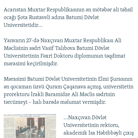
Acarıstan Muxtar Respublikasının ən mötəbər ali təhsil
ocağı Şota Rustaveli adına Batumi Dövlət
Universitetidir...
Yanvarın 27-də Naxçıvan Muxtar Respublikası Ali
Məclisinin sədri Vasif Talıbova Batumi Dövlət
Universitetinin Fəxri Doktoru diplomunun təqdimat
mərasimi keçirilmişdir.
Mərasimi Batumi Dövlət Universitetinin Elmi Şurasının
ən qocaman üzvü Quram Çaqanava açmış, universitetin
prorektoru İrakli Baramidze Ali Məclis sədrinin
tərcümeyi – halı barədə məlumat vermişdir.
...Naxçıvan Dövlət
Universitetinin rektoru,
akademik İsa Həbibbəyli çıxış