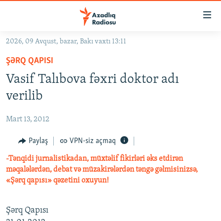
Keçid
linkləri
Əsas
2026, 09 Avqust, bazar, Bakı vaxtı 13:11
məzmuna
GÜNDƏM
ŞƏRQ QAPISI
qayıt
#İZAHLA
Əsas
Vasif Talıbova fəxri doktor adı
KORRUPSIOMETR
naviqasiyaya
verilib
qayıt
#ƏSLINDƏ
Axtarışa
Mart 13, 2012
FƏRQƏ BAX
keç
QANUNI DOĞRU
Paylaş
VPN-siz açmaq
ARAŞDIRMA
-Tənqidi jurnalistikadan, müxtəlif fikirləri əks etdirən
məqalələrdən, debat və müzakirələrdən təngə gəlmisinizsə,
MULTIMEDIA
«Şərq qapısı» qəzetini oxuyun!
RADIO ARXIV
VIDEO
Şərq Qapısı
HAQQIMIZDA
FOTOQALEREYA
OXU ZALI