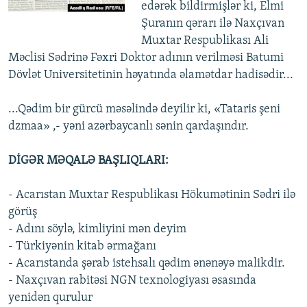
edərək bildirmişlər ki, Elmi
Şuranın qərarı ilə Naxçıvan
Muxtar Respublikası Ali
Məclisi Sədrinə Fəxri Doktor adının verilməsi Batumi
Dövlət Universitetinin həyatında əlamətdar hadisədir...
...Qədim bir gürcü məsəlində deyilir ki, «Tataris şeni
dzmaa» ,- yəni azərbaycanlı sənin qardaşındır.
DİGƏR MƏQALƏ BAŞLIQLARI:
- Acarıstan Muxtar Respublikası Hökumətinin Sədri ilə
görüş
- Adını söylə, kimliyini mən deyim
- Türkiyənin kitab ərmağanı
- Acarıstanda şərab istehsalı qədim ənənəyə malikdir.
- Naxçıvan rabitəsi NGN texnologiyası əsasında
yenidən qurulur