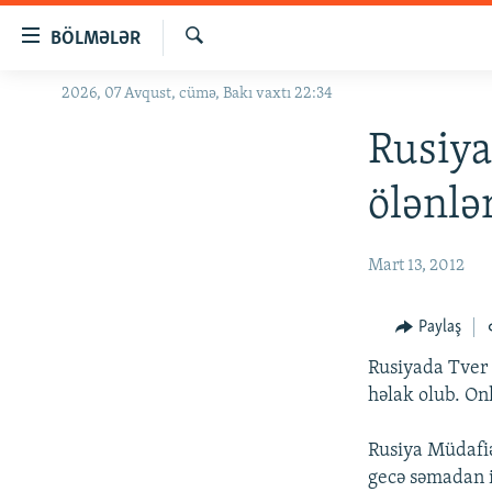
Keçid
BÖLMƏLƏR
linkləri
Axtar
Əsas
2026, 07 Avqust, cümə, Bakı vaxtı 22:34
GÜNDƏM
məzmuna
#İZAHLA
Rusiya
qayıt
Əsas
KORRUPSIOMETR
ölənlə
naviqasiyaya
#ƏSLINDƏ
qayıt
Axtarışa
FƏRQƏ BAX
Mart 13, 2012
keç
QANUNI DOĞRU
Paylaş
ARAŞDIRMA
Rusiyada Tver 
MULTIMEDIA
həlak olub. Onl
RADIO ARXIV
VIDEO
Rusiya Müdafiə
HAQQIMIZDA
FOTOQALEREYA
OXU ZALI
gecə səmadan it