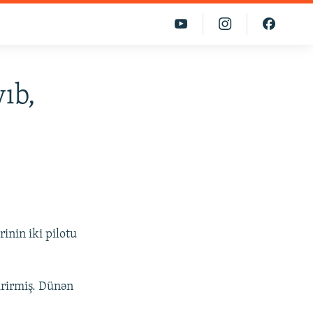
ıb,
inin iki pilotu
irirmiş. Dünən