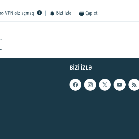
VPN-siz açmaq
Bizi izlə
Çap et
BIZI IZLƏ