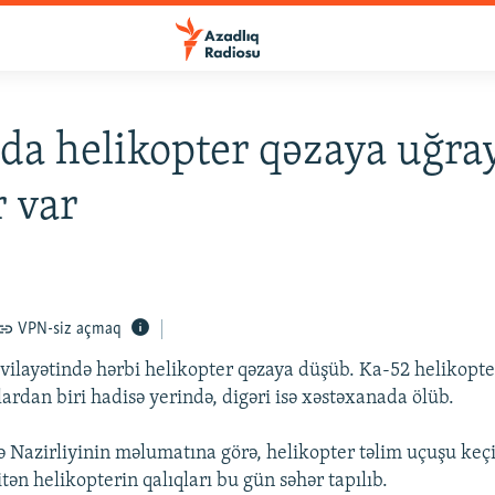
da helikopter qəzaya uğray
r var
VPN-siz açmaq
vilayətində hərbi helikopter qəzaya düşüb. Ka-52 helikopter
ardan biri hadisə yerində, digəri isə xəstəxanada ölüb.
 Nazirliyinin məlumatına görə, helikopter təlim uçuşu keç
ən helikopterin qalıqları bu gün səhər tapılıb.