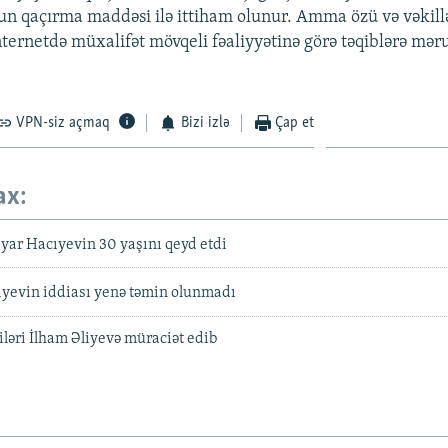
un qaçırma maddəsi ilə ittiham olunur. Amma özü və vəkillə
nternetdə müxalifət mövqeli fəaliyyətinə görə təqiblərə məru
VPN-siz açmaq
Bizi izlə
Çap et
ax:
iyar Hacıyevin 30 yaşını qeyd etdi
ıyevin iddiası yenə təmin olunmadı
əri İlham Əliyevə müraciət edib