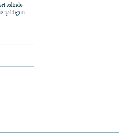
ri əslində
z qaldığını