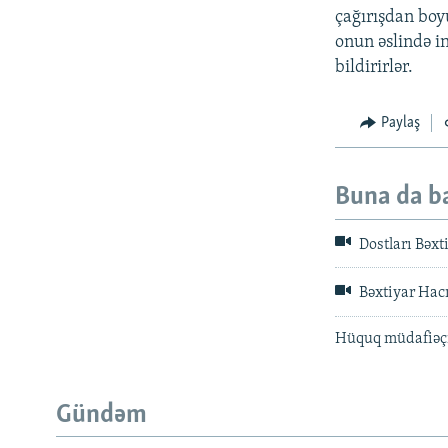
çağırışdan boy
onun əslində i
bildirirlər.
Paylaş
Buna da b
Dostları Bəxt
Bəxtiyar Hac
Hüquq müdafiəçil
Gündəm