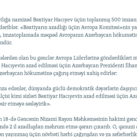
tlığa namizəd Bəxtiyar Hacıyev üçün toplanmış 500 imzan
ndəriblər. «Bəxtiyarın azadlığı üçün Avropa Komitəsi»nin ya
, imzatoplamada məqsəd Avropanın Azərbaycan hökumətinə
ündür.
ələrdən olan bu gənclər Avropa Liderlərinə göndərdikləri
r Hacıyevin azad edilməsi üçün Azərbaycan Prezidenti İlha
 Azərbaycan hökumətinə çağırış etməyi xahiş edirlər:
mza edənlər, dünyanda güclü demokratik dəyərlərin daşıyıcıs
lçisi kimi sizləri Bəxtiyar Hacıyevin azad edilməsi üçün A
sir etməyə səsləyirik».
ın 18-də Gəncənin Nizami Rayon Məhkəməsinin hakimi gənc 
ndə 2 il azadlıqdan məhrum etmə qərarı çıxarıb. O, qanuni
n yayınmaq üçün növbəti hərbi çağırışdan və ya səfərbərlik