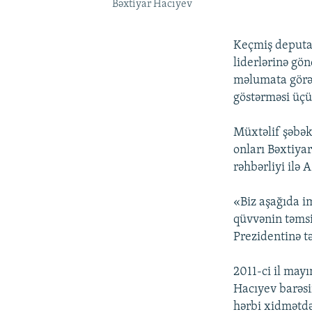
Bəxtiyar Hacıyev
Keçmiş deputa
liderlərinə gö
məlumata görə
göstərməsi üç
Müxtəlif şəbək
onları Bəxtiya
rəhbərliyi ilə
«Biz aşağıda i
qüvvənin təmsi
Prezidentinə tə
2011-ci il may
Hacıyev barəsi
hərbi xidmətdə