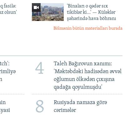
q fasilə:
'Binaları o qədər sıx
z olsun'
tikiblər ki...' — Küləklər
şəhərində hava böhranı
Bölmənin bütün materialları burada
4
ch':
Taleh Bağırovun xanımı:
rimliyə
'Məktəbdəki hadisədən əvvəl
n
oğlumun ölkədən çıxışına
qadağa qoyulmuşdu'
8
nin
Rusiyada namaza görə
iyasi
cərimələr