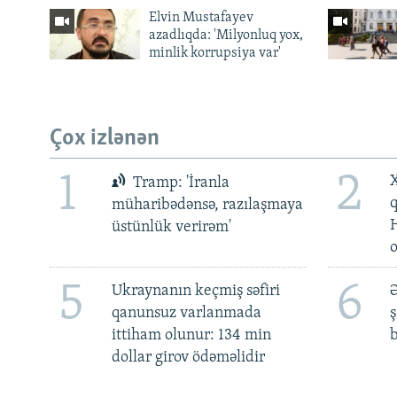
Elvin Mustafayev
azadlıqda: 'Milyonluq yox,
minlik korrupsiya var'
Çox izlənən
1
2
X
Tramp: 'İranla
müharibədənsə, razılaşmaya
üstünlük verirəm'
5
6
Ukraynanın keçmiş səfiri
Ə
qanunsuz varlanmada
ş
ittiham olunur: 134 min
b
dollar girov ödəməlidir