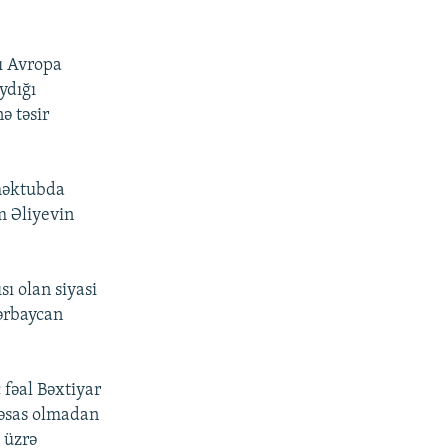
ı Avropa
ydığı
 təsir
 məktubda
m Əliyevin
ı olan siyasi
zərbaycan
fəal Bəxtiyar
 əsas olmadan
 üzrə