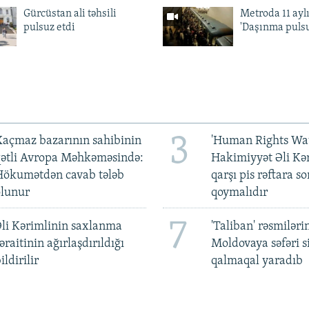
Gürcüstan ali təhsili
Metroda 11 aylı
pulsuz etdi
'Daşınma pulsu
3
açmaz bazarının sahibinin
'Human Rights Wat
qətli Avropa Məhkəməsində:
Hakimiyyət Əli Kə
Hökumətdən cavab tələb
qarşı pis rəftara so
olunur
qoymalıdır
7
li Kərimlinin saxlanma
'Taliban' rəsmiləri
əraitinin ağırlaşdırıldığı
Moldovaya səfəri s
ildirilir
qalmaqal yaradıb