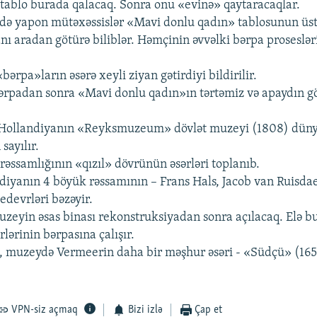
tablo burada qalacaq. Sonra onu «evinə» qaytaracaqlar.
də yapon mütəxəssislər «Mavi donlu qadın» tablosunun üst
nı aradan götürə biliblər. Həmçinin əvvəlki bərpa prosesləri
«bərpa»ların əsərə xeyli ziyan gətirdiyi bildirilir.
bərpadan sonra «Mavi donlu qadın»ın tərtəmiz və apaydın
, Hollandiyanın «Reyksmuzeum» dövlət muzeyi (1808) dün
sayılır.
rəssamlığının «qızıl» dövrünün əsərləri toplanıb.
iyanın 4 böyük rəssamının – Frans Hals, Jacob van Ruisda
devrləri bəzəyir.
uzeyin əsas binası rekonstruksiyadan sonra açılacaq. Elə b
lərinin bərpasına çalışır.
n, muzeydə Vermeerin daha bir məşhur əsəri - «Südçü» (16
VPN-siz açmaq
Bizi izlə
Çap et