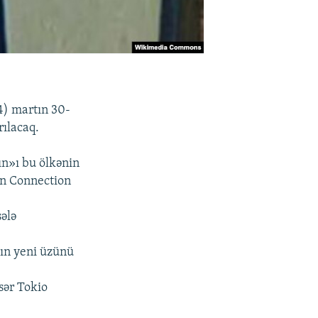
4) martın 30-
ılacaq.
n»ı bu ölkənin
an Connection
sələ
»ın yeni üzünü
sər Tokio