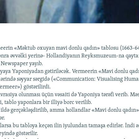
eerin «Məktub oxuyan mavi donlu qadın» tablosu (1663-6
onra əvvəlki yerinə- Hollandiyanın Reyksmuzeum-na qaytar
t Newspaper yayıb.
yaya Yaponiyadan gətiriləcək. Vermeerin «Mavi donlu qadı
lərində səyyar sərgidə («Communication: Visualising Hum
ermeer») göstərilirdi.
vrasiya olunması üçün vəsaiti də Yaponiya tərəfi verib. Mə
, tablo yaponlara bir illiyə borc verilib.
ildə gerçəkləşdirilib, amma hollandlar «Mavi donlu qadın
ər.
arsa bu tabloya keçən ilin iyulundan tamaşa edirlər. İndi ə
yində göstərilir.