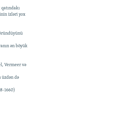
 qatındakı
nin izləri yox
 göründüyünü
yanın ən böyük
el, Vermeer və
u üzdən də
58-1660)