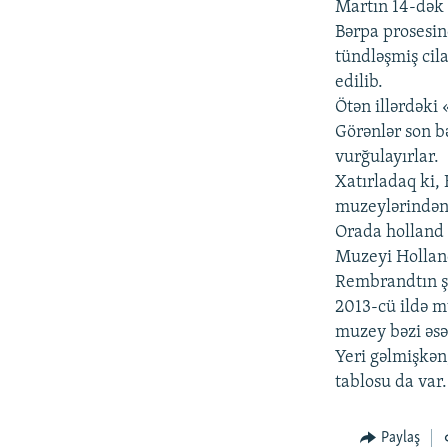
Martın 14-dək 
Bərpa prosesin
tündləşmiş cila
edilib.
Ötən illərdəki 
Görənlər son 
vurğulayırlar.
Xatırladaq ki
muzeylərindən 
Orada holland 
Muzeyi Holland
Rembrandtın şe
2013-cü ildə m
muzey bəzi əsər
Yeri gəlmişkə
tablosu da var.
Paylaş