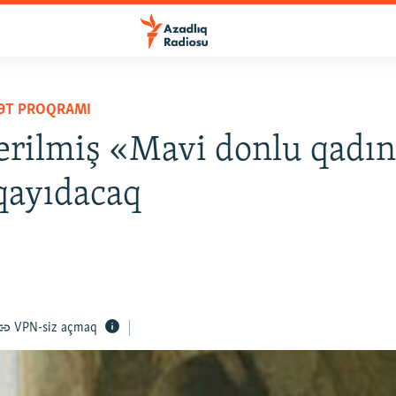
YƏT PROQRAMI
erilmiş «Mavi donlu qadı
qayıdacaq
VPN-siz açmaq