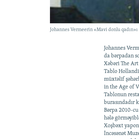
Johannes Vermeerin «Mavi donlu qadın»ı
Johannes Verm
da bərpadan s
Xəbəri The Ar
Tablo Hollandi
müxtəlif şəhər
in the Age of V
Tablonun resta
burasındadır ki
Bərpa 2010-cu 
hələ görməyibl
Xoşbəxt yaponl
İncəsənət Muze