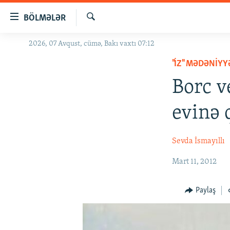
Keçid
BÖLMƏLƏR
linkləri
Axtar
Əsas
2026, 07 Avqust, cümə, Bakı vaxtı 07:12
GÜNDƏM
məzmuna
"İZ" MƏDƏNIY
#İZAHLA
qayıt
Əsas
Borc v
KORRUPSIOMETR
naviqasiyaya
#ƏSLINDƏ
qayıt
evinə 
Axtarışa
FƏRQƏ BAX
keç
QANUNI DOĞRU
Sevda İsmayıllı
ARAŞDIRMA
Mart 11, 2012
MULTIMEDIA
Paylaş
RADIO ARXIV
VIDEO
HAQQIMIZDA
FOTOQALEREYA
OXU ZALI