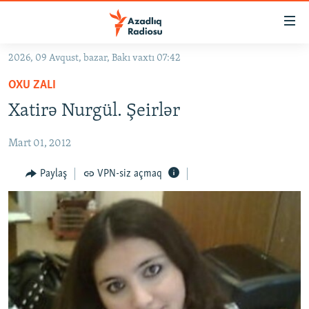
Keçid
linkləri
Əsas
2026, 09 Avqust, bazar, Bakı vaxtı 07:42
məzmuna
GÜNDƏM
OXU ZALI
qayıt
#İZAHLA
Əsas
Xatirə Nurgül. Şeirlər
KORRUPSIOMETR
naviqasiyaya
qayıt
Mart 01, 2012
#ƏSLINDƏ
Axtarışa
FƏRQƏ BAX
Paylaş
VPN-siz açmaq
keç
QANUNI DOĞRU
ARAŞDIRMA
MULTIMEDIA
RADIO ARXIV
VIDEO
HAQQIMIZDA
FOTOQALEREYA
OXU ZALI