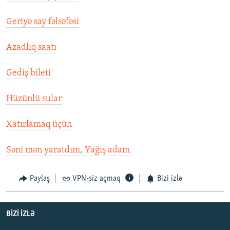
Geriyə say fəlsəfəsi
Azadlıq saatı
Gediş bileti
Hüzünlü sular
Xatırlamaq üçün
Səni mən yaratdım, Yağış adam
Paylaş
VPN-siz açmaq
Bizi izlə
BIZI IZLƏ