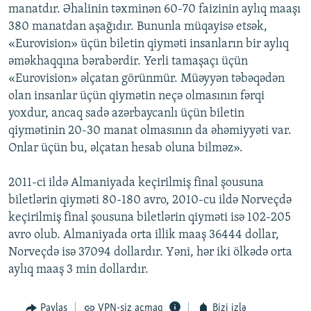
manatdır. Əhalinin təxminən 60-70 faizinin aylıq maaşı
380 manatdan aşağıdır. Bununla müqayisə etsək,
«Eurovision» üçün biletin qiyməti insanların bir aylıq
əməkhaqqına bərabərdir. Yerli tamaşaçı üçün
«Eurovision» əlçatan görünmür. Müəyyən təbəqədən
olan insanlar üçün qiymətin neçə olmasının fərqi
yoxdur, ancaq sadə azərbaycanlı üçün biletin
qiymətinin 20-30 manat olmasının da əhəmiyyəti var.
Onlar üçün bu, əlçatan hesab oluna bilməz».
2011-ci ildə Almaniyada keçirilmiş final şousuna
biletlərin qiyməti 80-180 avro, 2010-cu ildə Norveçdə
keçirilmiş final şousuna biletlərin qiyməti isə 102-205
avro olub. Almaniyada orta illik maaş 36444 dollar,
Norveçdə isə 37094 dollardır. Yəni, hər iki ölkədə orta
aylıq maaş 3 min dollardır.
Paylaş
VPN-siz açmaq
Bizi izlə