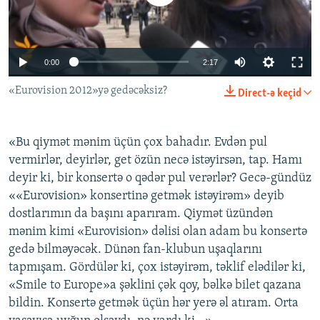
İNFOQRAFIKA
AZƏRBAYCAN ƏDƏBIYYATI KITABXANASI
MISSIYAMIZ
BIZI IZLƏ
KARIKATURA
İSLAM VƏ DEMOKRATIYA
PEŞƏ ETIKASI VƏ JURNALISTIKA STANDARTLARIMIZ
0:00
2:17
İZ - MƏDƏNIYYƏT PROQRAMI
MATERIALLARIMIZDAN ISTIFADƏ
«Eurovision 2012»yə gedəcəksiz?
AZADLIQRADIOSU MOBIL TELEFONUNUZDA
RFE/RL-in bütün saytları
Direct-ə keçid
BIZIMLƏ ƏLAQƏ
«Bu qiymət mənim üçün çox bahadır. Evdən pul
XƏBƏR BÜLLETENLƏRIMIZ
vermirlər, deyirlər, get özün necə istəyirsən, tap. Hamı
deyir ki, bir konsertə o qədər pul verərlər? Gecə-gündüz
««Eurovision» konsertinə getmək istəyirəm» deyib
dostlarımın da başını aparıram. Qiymət üzündən
mənim kimi «Eurovision» dəlisi olan adam bu konsertə
gedə bilməyəcək. Dünən fan-klubun uşaqlarını
tapmışam. Gördülər ki, çox istəyirəm, təklif elədilər ki,
«Smile to Europe»a şəklini çək qoy, bəlkə bilet qazana
bildin. Konsertə getmək üçün hər yerə əl atıram. Orta