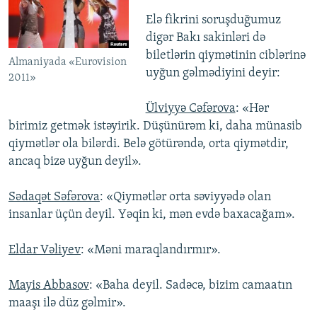
Elə fikrini soruşduğumuz
digər Bakı sakinləri də
biletlərin qiymətinin ciblərinə
Almaniyada «Eurovision
uyğun gəlmədiyini deyir:
2011»
Ülviyyə Cəfərova
: «Hər
birimiz getmək istəyirik. Düşünürəm ki, daha münasib
qiymətlər ola bilərdi. Belə götürəndə, orta qiymətdir,
ancaq bizə uyğun deyil».
Sədaqət Səfərova
: «Qiymətlər orta səviyyədə olan
insanlar üçün deyil. Yəqin ki, mən evdə baxacağam».
Eldar Vəliyev
: «Məni maraqlandırmır».
Mayis Abbasov
: «Baha deyil. Sadəcə, bizim camaatın
maaşı ilə düz gəlmir».