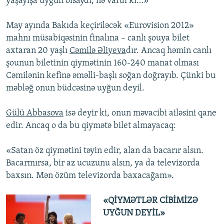
yaşayışa uyğun olsaydı, nə vardı ki…»
May ayında Bakıda keçiriləcək «Eurovision 2012»
mahnı müsabiqəsinin finalına – canlı şouya bilet
axtaran 20 yaşlı
Cəmilə Əliyeva
dır. Ancaq həmin canlı
şounun biletinin qiymətinin 160-240 manat olması
Cəmilənin kefinə əməlli-başlı soğan doğrayıb. Çünki bu
məbləğ onun büdcəsinə uyğun deyil.
Gülü Abbasova
isə deyir ki, onun məvacibi ailəsini qane
edir. Ancaq o da bu qiymətə bilet almayacaq:
«Satan öz qiymətini təyin edir, alan da bacarır alsın.
Bacarmırsa, bir az ucuzunu alsın, ya da televizorda
baxsın. Mən özüm televizorda baxacağam».
«QİYMƏTLƏR CİBİMİZƏ
UYĞUN DEYİL»