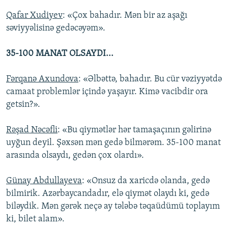
Qafar Xudiyev
: «Çox bahadır. Mən bir az aşağı
səviyyəlisinə gedəcəyəm».
35-100 MANAT OLSAYDI...
Fərqanə Axundova
: «Əlbəttə, bahadır. Bu cür vəziyyətdə
camaat problemlər içində yaşayır. Kimə vacibdir ora
getsin?».
Rəşad Nəcəfli
: «Bu qiymətlər hər tamaşaçının gəlirinə
uyğun deyil. Şəxsən mən gedə bilmərəm. 35-100 manat
arasında olsaydı, gedən çox olardı».
Günay Abdullayeva
: «Onsuz da xaricdə olanda, gedə
bilmirik. Azərbaycandadır, elə qiymət olaydı ki, gedə
biləydik. Mən gərək neçə ay tələbə təqaüdümü toplayım
ki, bilet alam».