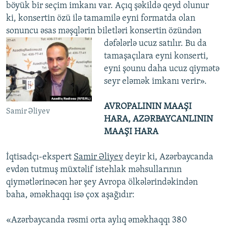
böyük bir seçim imkanı var. Açıq şəkildə qeyd olunur
ki, konsertin özü ilə tamamilə eyni formatda olan
sonuncu əsas məşqlərin biletləri konsertin özündən
dəfələrlə ucuz satılır.
Bu da
tamaşaçılara eyni konserti,
eyni şounu daha ucuz qiymətə
seyr eləmək imkanı verir».
AVROPALININ MAAŞI
Samir Əliyev
HARA, AZƏRBAYCANLININ
MAAŞI HARA
İqtisadçı-ekspert
Samir Əliyev
deyir ki, Azərbaycanda
evdən tutmuş müxtəlif istehlak məhsullarının
qiymətlərinəcən hər şey Avropa ölkələrindəkindən
baha, əməkhaqqı isə çox aşağıdır:
«Azərbaycanda rəsmi orta aylıq əməkhaqqı 380