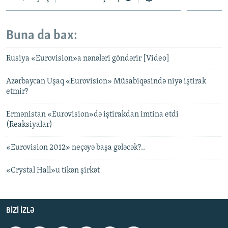
Buna da bax:
Rusiya «Eurovision»a nənələri göndərir [Video]
Azərbaycan Uşaq «Eurovision» Müsabiqəsində niyə iştirak
etmir?
Ermənistan «Eurovision»də iştirakdan imtina etdi
(Reaksiyalar)
«Eurovision 2012» neçəyə başa gələcək?..
«Crystal Hall»u tikən şirkət
BIZI IZLƏ