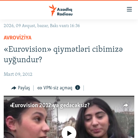
Keçid
linkləri
Əsas
2026, 09 Avqust, bazar, Bakı vaxtı 16:36
məzmuna
GÜNDƏM
AVROVIZIYA
qayıt
#İZAHLA
Əsas
«Eurovision» qiymətləri cibimizə
KORRUPSIOMETR
naviqasiyaya
uyğundur?
qayıt
#ƏSLINDƏ
Axtarışa
Mart 09, 2012
FƏRQƏ BAX
keç
QANUNI DOĞRU
Paylaş
VPN-siz açmaq
ARAŞDIRMA
«Eurovision 2012»yə gedəcəksiz?
MULTIMEDIA
RADIO ARXIV
VIDEO
HAQQIMIZDA
FOTOQALEREYA
OXU ZALI
No media source currently available