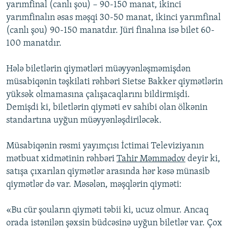
yarımfinal (canlı şou) – 90-150 manat, ikinci
yarımfinalın əsas məşqi 30-50 manat, ikinci yarımfinal
(canlı şou) 90-150 manatdır. Jüri finalına isə bilet 60-
100 manatdır.
Hələ biletlərin qiymətləri müəyyənləşməmişdən
müsabiqənin təşkilati rəhbəri Sietse Bakker qiymətlərin
yüksək olmamasına çalışacaqlarını bildirmişdi.
Demişdi ki, biletlərin qiyməti ev sahibi olan ölkənin
standartına uyğun müəyyənləşdiriləcək.
Müsabiqənin rəsmi yayımçısı İctimai Televiziyanın
mətbuat xidmətinin rəhbəri
Tahir Məmmədov
deyir ki,
satışa çıxarılan qiymətlər arasında hər kəsə münasib
qiymətlər də var. Məsələn, məşqlərin qiyməti:
«Bu cür şouların qiyməti təbii ki, ucuz olmur. Ancaq
orada istənilən şəxsin büdcəsinə uyğun biletlər var. Çox