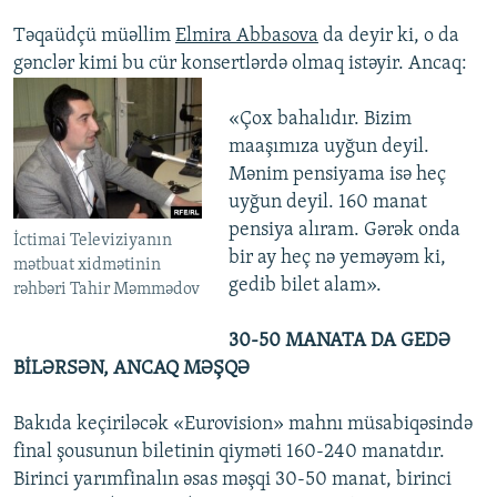
Təqaüdçü müəllim
Elmira Abbasova
da deyir ki, o da
gənclər kimi bu cür konsertlərdə olmaq istəyir.
Ancaq:
«Çox bahalıdır. Bizim
maaşımıza uyğun deyil.
Mənim pensiyama isə heç
uyğun deyil. 160 manat
pensiya alıram. Gərək onda
İctimai Televiziyanın
bir ay heç nə yeməyəm ki,
mətbuat xidmətinin
gedib bilet alam».
rəhbəri Tahir Məmmədov
30-50 MANATA DA GEDƏ
BİLƏRSƏN, ANCAQ MƏŞQƏ
Bakıda keçiriləcək «Eurovision» mahnı müsabiqəsində
final şousunun biletinin qiyməti 160-240 manatdır.
Birinci yarımfinalın əsas məşqi 30-50 manat, birinci