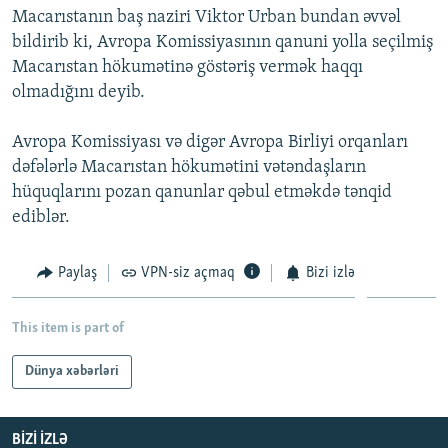
Macarıstanın baş naziri Viktor Urban bundan əvvəl
İNFOQRAFIKA
AZƏRBAYCAN ƏDƏBIYYATI KITABXANASI
MISSIYAMIZ
BIZI IZLƏ
bildirib ki, Avropa Komissiyasının qanuni yolla seçilmiş
KARIKATURA
İSLAM VƏ DEMOKRATIYA
PEŞƏ ETIKASI VƏ JURNALISTIKA STANDARTLARIMIZ
Macarıstan hökumətinə göstəriş vermək haqqı
olmadığını deyib.
İZ - MƏDƏNIYYƏT PROQRAMI
MATERIALLARIMIZDAN ISTIFADƏ
AZADLIQRADIOSU MOBIL TELEFONUNUZDA
RFE/RL-in bütün saytları
Avropa Komissiyası və digər Avropa Birliyi orqanları
BIZIMLƏ ƏLAQƏ
dəfələrlə Macarıstan hökumətini vətəndaşların
hüquqlarını pozan qanunlar qəbul etməkdə tənqid
XƏBƏR BÜLLETENLƏRIMIZ
ediblər.
Paylaş
VPN-siz açmaq
Bizi izlə
This item is part of
Dünya xəbərləri
BIZI IZLƏ