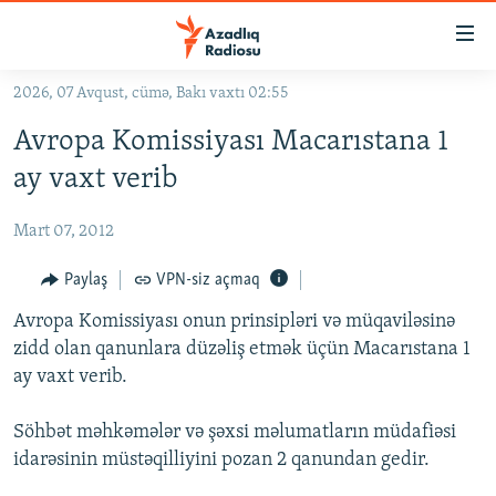
Keçid
linkləri
Əsas
2026, 07 Avqust, cümə, Bakı vaxtı 02:55
məzmuna
GÜNDƏM
Avropa Komissiyası Macarıstana 1
qayıt
#İZAHLA
Əsas
ay vaxt verib
KORRUPSIOMETR
naviqasiyaya
qayıt
Mart 07, 2012
#ƏSLINDƏ
Axtarışa
FƏRQƏ BAX
Paylaş
VPN-siz açmaq
keç
QANUNI DOĞRU
Avropa Komissiyası onun prinsipləri və müqaviləsinə
zidd olan qanunlara düzəliş etmək üçün Macarıstana 1
ARAŞDIRMA
ay vaxt verib.
MULTIMEDIA
Söhbət məhkəmələr və şəxsi məlumatların müdafiəsi
RADIO ARXIV
VIDEO
idarəsinin müstəqilliyini pozan 2 qanundan gedir.
HAQQIMIZDA
FOTOQALEREYA
OXU ZALI