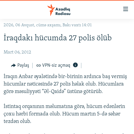
Keçid
linkləri
Əsas
2026, 06 Avqust, cümə axşamı, Bakı vaxtı 14:01
məzmuna
GÜNDƏM
İraqdakı hücumda 27 polis ölüb
qayıt
#İZAHLA
Əsas
Mart 06, 2012
KORRUPSIOMETR
naviqasiyaya
qayıt
#ƏSLINDƏ
Paylaş
VPN-siz açmaq
Axtarışa
FƏRQƏ BAX
keç
İraqın Anbar əyalətində bir-birinin ardınca baş vermiş
hücumlar nəticəsində 27 polis həlak olub. Hücumlara
QANUNI DOĞRU
görə məsuliyyəti “Əl-Qaidə” üstünə götürüb.
ARAŞDIRMA
İstintaq orqanının məlumatına görə, hücum edənlərin
MULTIMEDIA
çoxu hərbi formada olub. Hücum martın 5-də səhər
RADIO ARXIV
VIDEO
tezdən olub.
HAQQIMIZDA
FOTOQALEREYA
OXU ZALI