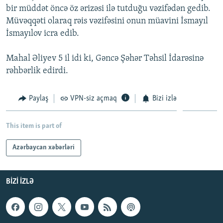
bir müddət öncə öz ərizəsi ilə tutduğu vəzifədən gedib.
İNFOQRAFIKA
AZƏRBAYCAN ƏDƏBIYYATI KITABXANASI
MISSIYAMIZ
BIZI IZLƏ
Müvəqqəti olaraq rəis vəzifəsini onun müavini İsmayıl
KARIKATURA
İSLAM VƏ DEMOKRATIYA
PEŞƏ ETIKASI VƏ JURNALISTIKA STANDARTLARIMIZ
İsmayılov icra edib.
İZ - MƏDƏNIYYƏT PROQRAMI
MATERIALLARIMIZDAN ISTIFADƏ
Mahal Əliyev 5 il idi ki, Gəncə Şəhər Təhsil İdarəsinə
AZADLIQRADIOSU MOBIL TELEFONUNUZDA
RFE/RL-in bütün saytları
rəhbərlik edirdi.
BIZIMLƏ ƏLAQƏ
Paylaş
VPN-siz açmaq
Bizi izlə
XƏBƏR BÜLLETENLƏRIMIZ
This item is part of
Azərbaycan xəbərləri
BIZI IZLƏ