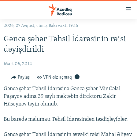
Keçid
linkləri
Əsas
2026, 07 Avqust, cümə, Bakı vaxtı 19:15
məzmuna
GÜNDƏM
Gəncə şəhər Təhsil İdarəsinin rəisi
qayıt
#İZAHLA
Əsas
dəyişdirildi
KORRUPSIOMETR
naviqasiyaya
qayıt
Mart 05, 2012
#ƏSLINDƏ
Axtarışa
FƏRQƏ BAX
Paylaş
VPN-siz açmaq
keç
QANUNI DOĞRU
Gəncə şəhər Təhsil İdarəsinə Gəncə şəhər Mir Cəlal
Paşayev adına 39 saylı məktəbin direktoru Zakir
ARAŞDIRMA
Hüseynov təyin olunub.
MULTIMEDIA
Bu barədə məlumatı Təhsil İdarəsindən təsdiqləyiblər.
RADIO ARXIV
VIDEO
HAQQIMIZDA
FOTOQALEREYA
OXU ZALI
Gəncə şəhər Təhsil İdarəsinin əvvəlki rəisi Mahal Əliyev