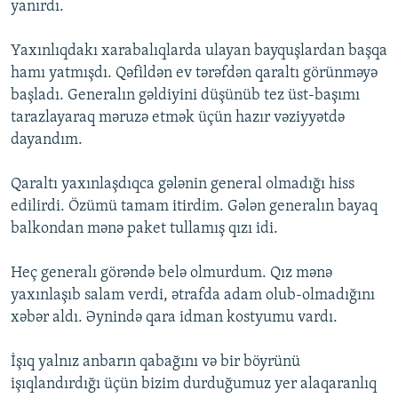
yanırdı.
Yaxınlıqdakı xarabalıqlarda ulayan bayquşlardan başqa
hamı yatmışdı. Qəfildən ev tərəfdən qaraltı görünməyə
başladı. Generalın gəldiyini düşünüb tez üst-başımı
tarazlayaraq məruzə etmək üçün hazır vəziyyətdə
dayandım.
Qaraltı yaxınlaşdıqca gələnin general olmadığı hiss
edilirdi. Özümü tamam itirdim. Gələn generalın bayaq
balkondan mənə paket tullamış qızı idi.
Heç generalı görəndə belə olmurdum. Qız mənə
yaxınlaşıb salam verdi, ətrafda adam olub-olmadığını
xəbər aldı. Əynində qara idman kostyumu vardı.
İşıq yalnız anbarın qabağını və bir böyrünü
işıqlandırdığı üçün bizim durduğumuz yer alaqaranlıq