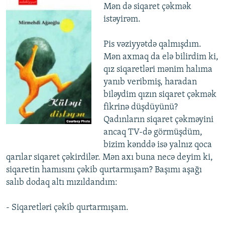
Mən də siqaret çəkmək
istəyirəm.
Pis vəziyyətdə qalmışdım.
Mən axmaq da elə bilirdim ki,
qız siqaretləri mənim halıma
yanıb veribmiş, haradan
biləydim qızın siqaret çəkmək
fikrinə düşdüyünü?
Qadınların siqaret çəkməyini
ancaq TV-də görmüşdüm,
bizim kənddə isə yalnız qoca
qarılar siqaret çəkirdilər. Mən axı buna necə deyim ki,
siqaretin hamısını çəkib qurtarmışam? Başımı aşağı
salıb dodaq altı mızıldandım:
- Siqaretləri çəkib qurtarmışam.