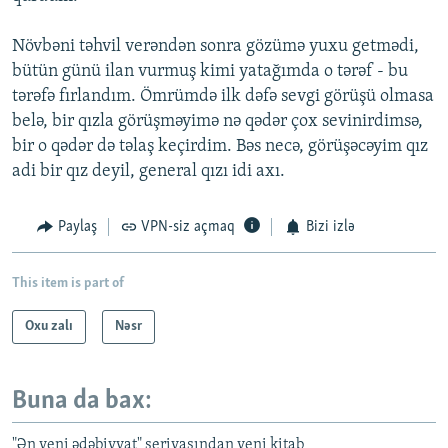
Növbəni təhvil verəndən sonra gözümə yuxu getmədi,
bütün günü ilan vurmuş kimi yatağımda o tərəf - bu
tərəfə fırlandım. Ömrümdə ilk dəfə sevgi görüşü olmasa
belə, bir qızla görüşməyimə nə qədər çox sevinirdimsə,
bir o qədər də təlaş keçirdim. Bəs necə, görüşəcəyim qız
adi bir qız deyil, general qızı idi axı.
Paylaş
VPN-siz açmaq
Bizi izlə
This item is part of
Oxu zalı
Nəsr
Buna da bax:
"Ən yeni ədəbiyyat" seriyasından yeni kitab