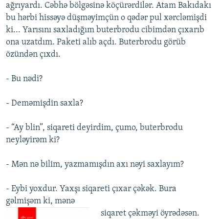
ağrıyardı. Cəbhə bölgəsinə köçürərdilər. Atam Bakıdakı
bu hərbi hissəyə düşməyimçün o qədər pul xərcləmişdi
ki... Yarısını saxladığım buterbrodu cibimdən çıxarıb
ona uzatdım. Paketi alıb açdı. Buterbrodu görüb
özündən çıxdı.
- Bu nədi?
- Deməmişdin saxla?
- “Ay blin”, siqareti deyirdim, çumo, buterbrodu
neyləyirəm ki?
- Mən nə bilim, yazmamışdın axı nəyi saxlayım?
- Eybi yoxdur. Yaxşı siqareti çıxar çəkək. Bura
gəlmişəm ki, mənə
siqaret çəkməyi öyrədəsən.