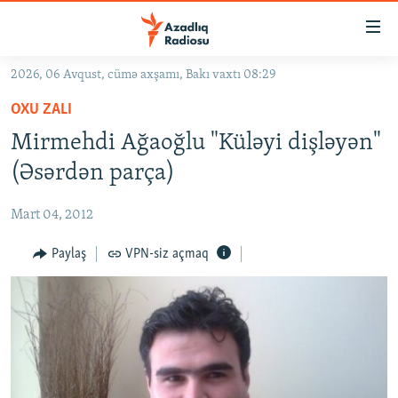
Keçid
linkləri
Əsas
2026, 06 Avqust, cümə axşamı, Bakı vaxtı 08:29
məzmuna
GÜNDƏM
OXU ZALI
qayıt
#İZAHLA
Əsas
Mirmehdi Ağaoğlu "Küləyi dişləyən"
KORRUPSIOMETR
naviqasiyaya
(Əsərdən parça)
qayıt
#ƏSLINDƏ
Axtarışa
Mart 04, 2012
FƏRQƏ BAX
keç
QANUNI DOĞRU
Paylaş
VPN-siz açmaq
ARAŞDIRMA
MULTIMEDIA
RADIO ARXIV
VIDEO
HAQQIMIZDA
FOTOQALEREYA
OXU ZALI