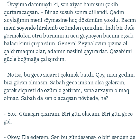
- Ürəyimə dammışdı ki, sən xiyar hamısını çəkib
qurtaracaqsan. – Bir az susub sonra dilləndi. Qadın
xeylağının məni söyməsinə heç dözümüm yoxdu. Bacım
məni söyəndə hirslənib özümdən çıxırdım. İndi bir dəfə
görməkdən ötrü burnumun ucu göynəyən bacımı eşşək
balası kimi çırpardım. General Zeynalovun qızına əl
qaldırmaqmı olar, adamın nəslini qayırarlar. Qəzəbimi
güclə boğmağa çalışırdım.
- Nə isə, bu gecə siqaret çəkmək batdı. Qoy, mən gedim,
bizi görən olmasın. Sabah gecə imkan olsa gələrəm,
gərək siqareti də özümlə gətirəm, sənə arxayın olmaq
olmaz. Sabah da sən olacaqsan növbədə, hə?
- Yox. Günaşırı çıxıram. Biri gün olacam. Biri gün gecə
gəl.
- Okey. Elə edərəm. Sən bu gündəsənsə, o biri səndən də