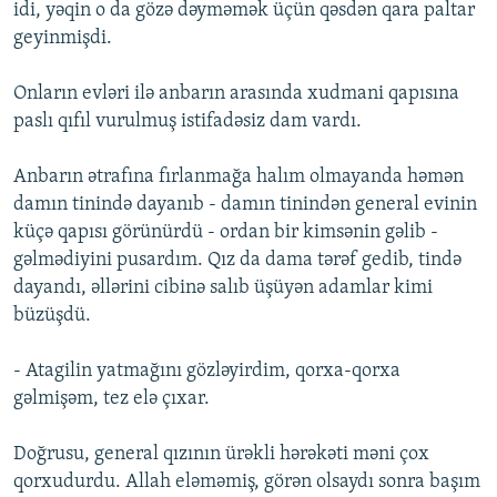
idi, yəqin o da gözə dəyməmək üçün qəsdən qara paltar
geyinmişdi.
Onların evləri ilə anbarın arasında xudmani qapısına
paslı qıfıl vurulmuş istifadəsiz dam vardı.
Anbarın ətrafına fırlanmağa halım olmayanda həmən
damın tinində dayanıb - damın tinindən general evinin
küçə qapısı görünürdü - ordan bir kimsənin gəlib -
gəlmədiyini pusardım. Qız da dama tərəf gedib, tində
dayandı, əllərini cibinə salıb üşüyən adamlar kimi
büzüşdü.
- Atagilin yatmağını gözləyirdim, qorxa-qorxa
gəlmişəm, tez elə çıxar.
Doğrusu, general qızının ürəkli hərəkəti məni çox
qorxudurdu. Allah eləməmiş, görən olsaydı sonra başım