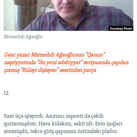
İNFOQRAFIKA
AZƏRBAYCAN ƏDƏBIYYATI KITABXANASI
MISSIYAMIZ
BIZI IZLƏ
KARIKATURA
İSLAM VƏ DEMOKRATIYA
PEŞƏ ETIKASI VƏ JURNALISTIKA STANDARTLARIMIZ
İZ - MƏDƏNIYYƏT PROQRAMI
MATERIALLARIMIZDAN ISTIFADƏ
Mirmehdi Ağaoğlu
AZADLIQRADIOSU MOBIL TELEFONUNUZDA
RFE/RL-in bütün saytları
BIZIMLƏ ƏLAQƏ
Gənc yazar Mirmehdi Ağaoğlunun "Qanun"
XƏBƏR BÜLLETENLƏRIMIZ
nəşriyyatında "Ən yeni ədəbiyyat" seriyasında çapdan
çıxmış "Küləyi dişləyən" əsərindən parça
12
Saat üçə işləyirdi. Axırıncı siqareti də çəkib
qurtarmışdım. Hava küləksiz, sakit idi. Evin işıqları
sönmüşdü, təkcə giriş qapısının üstündəki plafon