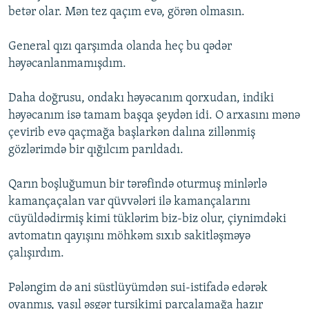
betər olar. Mən tez qaçım evə, görən olmasın.
General qızı qarşımda olanda heç bu qədər
həyəcanlanmamışdım.
Daha doğrusu, ondakı həyəcanım qorxudan, indiki
həyəcanım isə tamam başqa şeydən idi. O arxasını mənə
çevirib evə qaçmağa başlarkən dalına zillənmiş
gözlərimdə bir qığılcım parıldadı.
Qarın boşluğumun bir tərəfində oturmuş minlərlə
kamançaçalan var qüvvələri ilə kamançalarını
cüyüldədirmiş kimi tüklərim biz-biz olur, çiynimdəki
avtomatın qayışını möhkəm sıxıb sakitləşməyə
çalışırdım.
Pələngim də ani süstlüyümdən sui-istifadə edərək
oyanmış, yaşıl əsgər tursikimi parçalamağa hazır