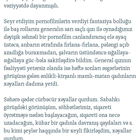
vəziyyətdə dayanmışdı.
Seyr etdiyim pornofilmlərin verdiyi fantaziya bolluğu
ilə baş rollarını generalın sarı saçlı qızı ilə oynadığımız
dəyişik səhnəli bir pornofilm canlandıraraq elə ayaq
üstəcə, anbarın ətrafında fırlana-fırlana, pələngi açıb
azadlığa buraxmadan, şalvarın üstündəncə sığallaya-
sığallaya güc-bəla sakitləşdirə bildim. General qızının
fəaliyyəti yetərsiz olanda isə həftə sonları əsgərlərinin
görüşünə gələn ənlikli-kirşanlı mamlı-matan qadınların
xəyalları dadıma yetdi.
Səhərə qədər cürbəcür xəyallar qurdum. Sabahkı
görüşdəki görünüşüm, söhbətlərimiz, siqareti
öyrətməyə nədən başlayacağım, siqareti ona necə
uzadacağım, kübar bir qadınla davranış qaydaları və s.
bu kimi şeylər haqqında bir xeyli fikirləşdim, xəyallar
qurdum.