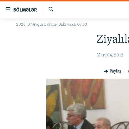
Keçid
BÖLMƏLƏR
linkləri
Axtar
Əsas
2026, 07 Avqust, cümə, Bakı vaxtı 07:53
GÜNDƏM
məzmuna
#İZAHLA
Ziyalı
qayıt
Əsas
KORRUPSIOMETR
naviqasiyaya
Mart 04, 2012
#ƏSLINDƏ
qayıt
Axtarışa
FƏRQƏ BAX
Paylaş
keç
QANUNI DOĞRU
ARAŞDIRMA
MULTIMEDIA
RADIO ARXIV
VIDEO
HAQQIMIZDA
FOTOQALEREYA
OXU ZALI