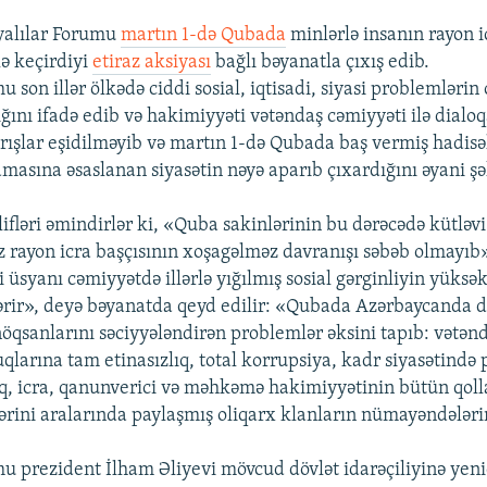
yalılar Forumu
martın 1-də Qubada
minlərlə insanın rayon 
ilə keçirdiyi
etiraz aksiyası
bağlı bəyanatla çıxış edib.
u son illər ölkədə ciddi sosial, iqtisadi, siyasi problemləri
ğını ifadə edib və hakimiyyəti vətəndaş cəmiyyəti ilə dialoq
rışlar eşidilməyib və martın 1-də Qubada baş vermiş hadisəl
asına əsaslanan siyasətin nəyə aparıb çıxardığını əyani şə
fləri əmindirlər ki, «Quba sakinlərinin bu dərəcədə kütləvi 
ız rayon icra başçısının xoşagəlməz davranışı səbəb olmayıb
 üsyanı cəmiyyətdə illərlə yığılmış sosial gərginliyin yüksə
rir», deyə bəyanatda qeyd edilir: «Qubada Azərbaycanda d
nöqsanlarını səciyyələndirən problemlər əksini tapıb: vətənd
uqlarına tam etinasızlıq, total korrupsiya, kadr siyasətində
, icra, qanunverici və məhkəmə hakimiyyətinin bütün qolla
lərini aralarında paylaşmış oliqarx klanların nümayəndələri
mu prezident İlham Əliyevi mövcud dövlət idarəçiliyinə ye