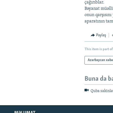
çağırıblar.
Bəyanat müəllif
onun qarşısını 
aparatının tam
Paylaş
This item is part of
Azərbaycan xəbə
Buna da b
Quba sakinlər