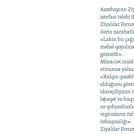
Azərbaycan Zi
istefası tələbi 
Ziyalılar Forum
dərin narahatlı
«Lakin bu çağı
məhəl qoyulmam
göstərib».
Müraciət müəlli
etirazına yaln
«Xalqın qəzəbli
olduğunu göstə
idarəçiliyinin 
ləyaqət və hüq
və qohumbazlıq
regionların öz
özbaşınalığı».
Ziyalılar Foru