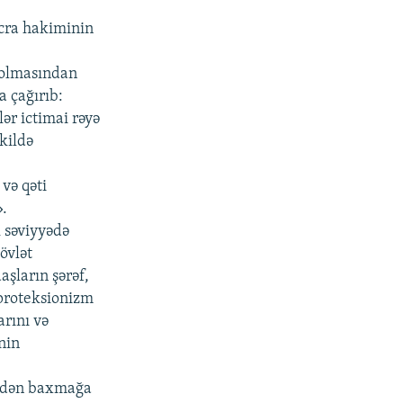
icra hakiminin
n olmasından
a çağırıb:
ər ictimai rəyə
kildə
və qəti
».
k səviyyədə
övlət
aşların şərəf,
 proteksionizm
rını və
nin
nidən baxmağa