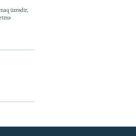
şmaq üzrədir,
əetmə