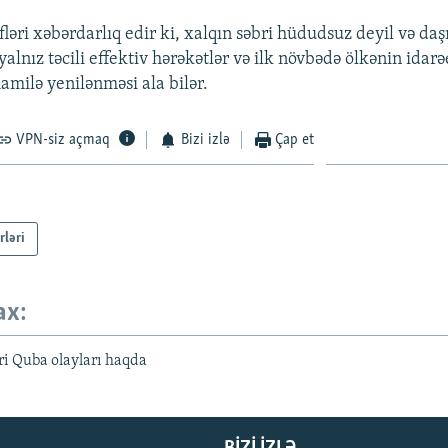
ləri xəbərdarlıq edir ki, xalqın səbri hüdudsuz deyil və da
yalnız təcili effektiv hərəkətlər və ilk növbədə ölkənin idar
amilə yenilənməsi ala bilər.
VPN-siz açmaq
Bizi izlə
Çap et
rləri
ax:
i Quba olayları haqda