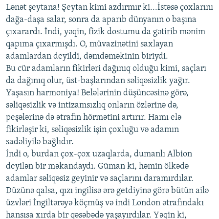
Lənət şeytana! Şeytan kimi azdırmır ki...İstəsə çoxlarını
dağa-daşa salar, sonra da aparıb dünyanın o başına
çıxarardı. İndi, yəqin, fizik dostumu da gətirib mənim
qapıma çıxarmışdı. O, müvazinətini saxlayan
adamlardan deyildi, dəmdəməkinin biriydi.
Bu cür adamların fikirləri dağınıq olduğu kimi, saçları
da dağınıq olur, üst-başlarından səliqəsizlik yağır.
Yaşasın harmoniya! Belələrinin düşüncəsinə görə,
səliqəsizlik və intizamsızlıq onların özlərinə də,
peşələrinə də ətrafın hörmətini artırır. Hamı elə
fikirləşir ki, səliqəsizlik işin çoxluğu və adamın
sadəliyilə bağlıdır.
İndi o, burdan çox-çox uzaqlarda, dumanlı Albion
deyilən bir məkandaydı. Güman ki, həmin ölkədə
adamlar səliqəsiz geyinir və saçlarını daramırdılar.
Düzünə qalsa, qızı ingilisə ərə getdiyinə görə bütün ailə
üzvləri İngiltərəyə köçmüş və indi London ətrafındakı
hansısa xırda bir qəsəbədə yaşayırdılar. Yəqin ki,