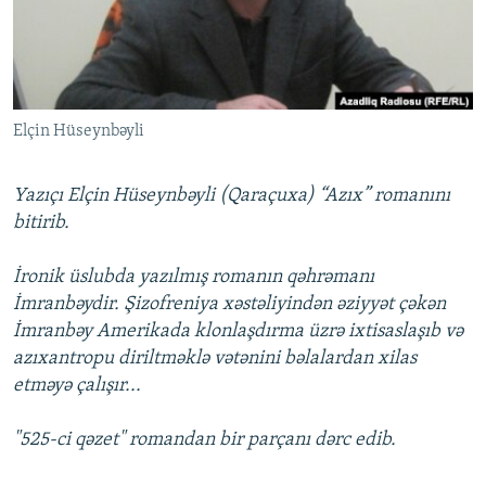
İNFOQRAFIKA
AZƏRBAYCAN ƏDƏBIYYATI KITABXANASI
MISSIYAMIZ
BIZI IZLƏ
KARIKATURA
İSLAM VƏ DEMOKRATIYA
PEŞƏ ETIKASI VƏ JURNALISTIKA STANDARTLARIMIZ
İZ - MƏDƏNIYYƏT PROQRAMI
MATERIALLARIMIZDAN ISTIFADƏ
Elçin Hüseynbəyli
AZADLIQRADIOSU MOBIL TELEFONUNUZDA
RFE/RL-in bütün saytları
BIZIMLƏ ƏLAQƏ
Yazıçı Elçin Hüseynbəyli (Qaraçuxa) “Azıx” romanını
XƏBƏR BÜLLETENLƏRIMIZ
bitirib.
İronik üslubda yazılmış romanın qəhrəmanı
İmranbəydir. Şizofreniya xəstəliyindən əziyyət çəkən
İmranbəy Amerikada klonlaşdırma üzrə ixtisaslaşıb və
azıxantropu diriltməklə vətənini bəlalardan xilas
etməyə çalışır...
"525-ci qəzet" romandan bir parçanı dərc edib.