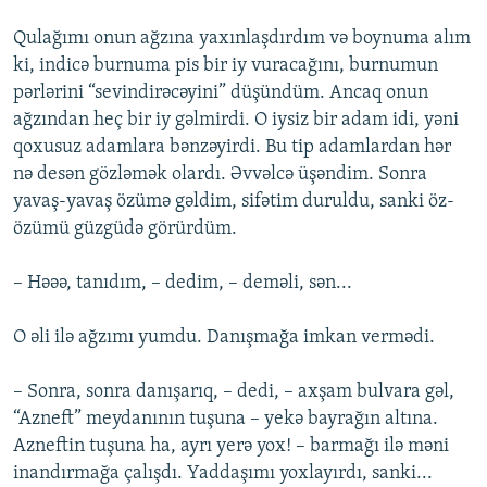
Qulağımı onun ağzına yaxınlaşdırdım və boynuma alım
ki, indicə burnuma pis bir iy vuracağını, burnumun
pərlərini “sevindirəcəyini” düşündüm. Ancaq onun
ağzından heç bir iy gəlmirdi. O iysiz bir adam idi, yəni
qoxusuz adamlara bənzəyirdi. Bu tip adamlardan hər
nə desən gözləmək olardı. Əvvəlcə üşəndim. Sonra
yavaş-yavaş özümə gəldim, sifətim duruldu, sanki öz-
özümü güzgüdə görürdüm.
– Həəə, tanıdım, – dedim, – deməli, sən...
O əli ilə ağzımı yumdu. Danışmağa imkan vermədi.
– Sonra, sonra danışarıq, – dedi, – axşam bulvara gəl,
“Azneft” meydanının tuşuna – yekə bayrağın altına.
Azneftin tuşuna ha, ayrı yerə yox! – barmağı ilə məni
inandırmağa çalışdı. Yaddaşımı yoxlayırdı, sanki...