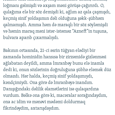
loğmanı gəlmişdi və axşam məni görüşə çağırırdı. O,
qulağıma elə bir söz demişdi ki, ağlım az qala çaşmışdı,
keçmiş sinif yoldaşımın dəli olduğuna şəkk-şübhəm
qalmamışdı. Amma həm də maraqlı bir söz söyləmişdi
və həmin maraq məni istər-istəməz “Azneft”in tuşuna,
bulvara aparıb çıxarmalıydı.
Bakının ortasında, 21-ci əsrin tüğyan elədiyi bir
zamanda hominidin hansısa bir zirzəmidə gizlənməsi
ağlabatan deyildi, amma İmranbəy bunu elə inamla
dedi ki, onun sözlərinin doğruluğuna şübhə eləmək düz
olmazdı. Hər halda, keçmiş sinif yoldaşımıydı,
kəndçimiydi. Ona görə də İmranbəyə inandım.
Danışığındakı dəlilik əlamətlərini isə qulaqardına
vurdum. Bəlkə ona görə ki, macəralar sorağındaydım,
ona ac idim və mənəvi mədəmi doldurmaq
fikrindəydim, axtarışdaydım.