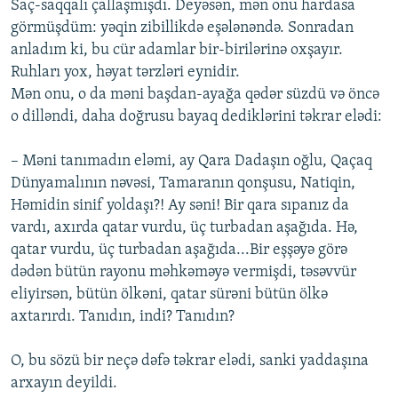
Saç-saqqalı çallaşmışdı. Deyəsən, mən onu hardasa
görmüşdüm: yəqin zibillikdə eşələnəndə. Sonradan
anladım ki, bu cür adamlar bir-birilərinə oxşayır.
Ruhları yox, həyat tərzləri eynidir.
Mən onu, o da məni başdan-ayağa qədər süzdü və öncə
o dilləndi, daha doğrusu bayaq dediklərini təkrar elədi:
– Məni tanımadın eləmi, ay Qara Dadaşın oğlu, Qaçaq
Dünyamalının nəvəsi, Tamaranın qonşusu, Natiqin,
Həmidin sinif yoldaşı?! Ay səni! Bir qara sıpanız da
vardı, axırda qatar vurdu, üç turbadan aşağıda. Hə,
qatar vurdu, üç turbadan aşağıda...Bir eşşəyə görə
dədən bütün rayonu məhkəməyə vermişdi, təsəvvür
eliyirsən, bütün ölkəni, qatar sürəni bütün ölkə
axtarırdı. Tanıdın, indi? Tanıdın?
O, bu sözü bir neçə dəfə təkrar elədi, sanki yaddaşına
arxayın deyildi.