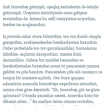
İndi İmranbəy gəlmişdi, uşaqlıq xatirələrini də özüylə
gətirmişdi. Ürəyimin dərinliyində onun gəlişinə
sevinirdim də. Amma bu səfil vəziyyətinə acıyırdım,
hərdən isə acıqlanırdım.
İş yerində rahat otura bilmirdim, tez-tez durub otaqda
gəzişirdim, arakəsmələrdən həmkarlarıma baxırdım.
Onlar yerlərində tez-tez qurcalanırdılar, burunlarını
silirdilər, saçlarını darayırdılar, mənim kimi
darıxırdılar. Onlara bir müddət baxandan və
hərəkətlərindən bezəndən sonra iri pəncərənin yanına
gəldim və çölə baxdım. Pəncərədən çölə adi cansıxıcı və
tutqun bir mənzərə açılırdı. Ora-bura qaçışan
adamların arasında İmranbəyə oxşarlarını axtardım,
amma eləsi gözə dəymirdi. “Eh, İmranbəy, gör nə günə
qalmısan? O boyda axundun nəvəsi, Amerika kimi bir
ölkənin alimi...” Bu sualları özüm-özümə verirdim,