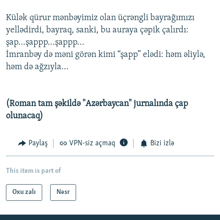
Külək qürur mənbəyimiz olan üçrəngli bayrağımızı
yellədirdi, bayraq, sanki, bu auraya çəpik çalırdı:
şap...şappp...şappp...
İmranbəy də məni görən kimi “şapp” elədi: həm əliylə,
həm də ağzıyla...
(Roman tam şəkildə "Azərbaycan" jurnalında çap
olunacaq)
Paylaş
VPN-siz açmaq
Bizi izlə
This item is part of
Oxu zalı
Nəsr