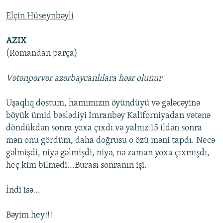
Elçin Hüseynbəyli
AZIX
(Romandan parça)
Vətənpərvər azərbaycanlılara həsr olunur
Uşaqlıq dostum, hamımızın öyündüyü və gələcəyinə
böyük ümid bəslədiyi İmranbəy Kaliforniyadan vətənə
döndükdən sonra yoxa çıxdı və yalnız 15 ildən sonra
mən onu gördüm, daha doğrusu o özü məni tapdı. Necə
gəlmişdi, niyə gəlmişdi, niyə, nə zaman yoxa çıxmışdı,
heç kim bilmədi...Burası sonranın işi.
İndi isə...
Bəyim hey!!!