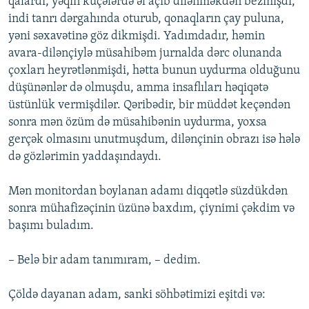
qalardı, yəqin küçələrdə əl açıb dilənməkdən bezmişdi,
indi tanrı dərgahında oturub, qonaqların çay puluna,
yəni səxavətinə göz dikmişdi. Yadımdadır, həmin
avara-dilənçiylə müsahibəm jurnalda dərc olunanda
çoxları heyrətlənmişdi, hətta bunun uydurma olduğunu
düşünənlər də olmuşdu, amma insaflıları həqiqətə
üstünlük vermişdilər. Qəribədir, bir müddət keçəndən
sonra mən özüm də müsahibənin uydurma, yoxsa
gerçək olmasını unutmuşdum, dilənçinin obrazı isə hələ
də gözlərimin yaddaşındaydı.
Mən monitordan boylanan adamı diqqətlə süzdükdən
sonra mühafizəçinin üzünə baxdım, çiynimi çəkdim və
başımı buladım.
– Belə bir adam tanımıram, – dedim.
Çöldə dayanan adam, sanki söhbətimizi eşitdi və: