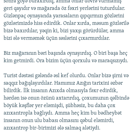
sonra göyə buraxırdıq, amma onlar dövrə vurmamış
geri qayıdır və mağarada öz fəxri yerlərini tuturdular.
Gizlənpaç oynayanda yarasaların qıpqırmızı gözlərini
gözlərimizdə hiss edirdik. Onlar xırda, məsum gözlərilə
bizə baxırdılar, yəqin ki, bizi yaxşı görürdülər, amma
bizi ələ verməmək üçün səslərini çıxarmırdılar.
Biz mağaranın bəri başında oynayırdıq. O biri başa heç
kim getmirdi. Ora bizim üçün qorxulu və maraqsızıydı.
Turist dəstəsi gələndə əsl kef olurdu. Onlar bizə şirni və
saqqız bağışlayırdılar. Hamımız Azığın tarixini əzbər
bilirdik. İlk insanın Azıxda olmasıyla fəxr edirdik,
hərdən isə onun özünü axtarırdıq, çoxumuzun qəlbində
böyük kəşflər yer eləmişdi, şübhəsiz, bu daha çox
azıxantropla bağlıydı. Amma heç kim bu bədheybət
insanın onun ulu babası olmasını qəbul eləmirdi,
azıxantrop bir-birimizi ələ salmaq alətiydi.