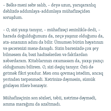
– Bəlkə məni səhv salıb, – deyə uzun, yarıqaranlıq
dəhlizdə addımlaya-addımlaya mühafizəçidən
soruşdum.
– O, sizi yaxşı tanıyır, – mühafizəçi əminliklə dedi, –
harada doğulduğunuzu da, neçə yaşınız olduğunu da,
ata-ananızın adını da bilir. Ümumən bütün həyatınızı
və şəcərənizi mənə danışdı. Sizin barənizdə çox şey
bilməsəm də, bəzi hadisələrdən və faktlardan
xəbərdaram. Kitablarınızı oxumasam da, yaxşı yazıçı
olduğunuzu bilirəm. O, sizi dəqiq tanıyır. Özü də
getmək fikri yoxdur. Mən onu qovmaq istədim, ancaq
yerindən tərpənmədi. Xətrinizə dəyməsin, sümük
gözləyən itlərə bənzəyir.
Mühafizəçinin son sözləri, təbii, xətrimə dəymədi,
amma marağımı da azaltmadı.