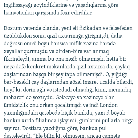
ingilissayağı geyindiklərinə və yaşadıqlarına görə
həmvətənləri qarşısında fəxr edirdilər.
Dostum vətəndə olanda, yəni əli fizikadan və fəlsəfədən
üzüldükdən sonra qızıl axtarmağa girişmişdi, daha
doğrusu ömrü boyu hansısa mifik xəzinə barədə
xəyallar qurmuşdu və birdən-birə varlanmaq
fikrindəydi, amma bu ona nəsib olmamışdı, hətta bir
neçə dəfə konkret məkanlarda qızıl axtarsa da, çaylaq
daşlarından başqa bir şey tapa bilməmişdi. O, yığdığı
bər-bəzəkli çay daşlarından gözəl imarət ucalda bilərdi,
heyf ki, dərin ağlı və istedadı olmadığı kimi, memarlıq
məharəti də yoxuydu. Gələcəyə və xəzinəyə olan
ümidsizlik onu erkən qocaltmışdı və indi London
yaxınlığındakı qəsəbədə kiçik bankda, yaxud böyük
bankın xırda filialında işləyirdi, günlərini pullarla birgə
sayırdı. Dostlara yazdığına görə, bankda pul
dəstələyirdi. “Elə bilin ki, ölmüşəm, ancaq cənnətə