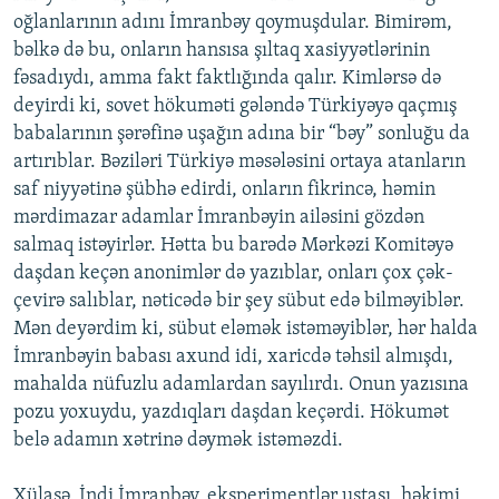
oğlanlarının adını İmranbəy qoymuşdular. Bimirəm,
bəlkə də bu, onların hansısa şıltaq xasiyyətlərinin
fəsadıydı, amma fakt faktlığında qalır. Kimlərsə də
deyirdi ki, sovet hökuməti gələndə Türkiyəyə qaçmış
babalarının şərəfinə uşağın adına bir “bəy” sonluğu da
artırıblar. Bəziləri Türkiyə məsələsini ortaya atanların
saf niyyətinə şübhə edirdi, onların fikrincə, həmin
mərdimazar adamlar İmranbəyin ailəsini gözdən
salmaq istəyirlər. Hətta bu barədə Mərkəzi Komitəyə
daşdan keçən anonimlər də yazıblar, onları çox çək-
çevirə salıblar, nəticədə bir şey sübut edə bilməyiblər.
Mən deyərdim ki, sübut eləmək istəməyiblər, hər halda
İmranbəyin babası axund idi, xaricdə təhsil almışdı,
mahalda nüfuzlu adamlardan sayılırdı. Onun yazısına
pozu yoxuydu, yazdıqları daşdan keçərdi. Hökumət
belə adamın xətrinə dəymək istəməzdi.
Xülasə. İndi İmranbəy, eksperimentlər ustası, həkimi,