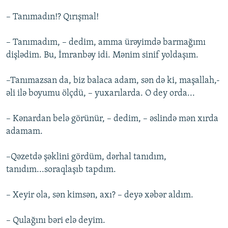
– Tanımadın!? Qırışmal!
– Tanımadım, – dedim, amma ürəyimdə barmağımı
dişlədim. Bu, İmranbəy idi. Mənim sinif yoldaşım.
–Tanımazsan da, biz balaca adam, sən də ki, maşallah,-
əli ilə boyumu ölçdü, – yuxarılarda. O dey orda...
– Kənardan belə görünür, – dedim, – əslində mən xırda
adamam.
–Qəzetdə şəklini gördüm, dərhal tanıdım,
tanıdım...soraqlaşıb tapdım.
– Xeyir ola, sən kimsən, axı? – deyə xəbər aldım.
– Qulağını bəri elə deyim.