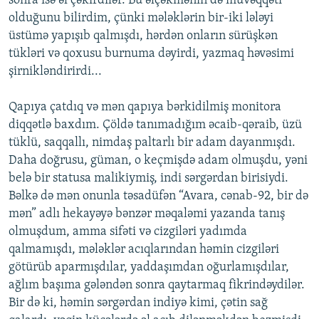
sonra isə əl çəkirdilər. Bu əlçəkmənin də müvəqqəti
olduğunu bilirdim, çünki mələklərin bir-iki lələyi
üstümə yapışıb qalmışdı, hərdən onların sürüşkən
tükləri və qoxusu burnuma dəyirdi, yazmaq həvəsimi
şirnikləndirirdi...
Qapıya çatdıq və mən qapıya bərkidilmiş monitora
diqqətlə baxdım. Çöldə tanımadığım əcaib-qəraib, üzü
tüklü, saqqallı, nimdaş paltarlı bir adam dayanmışdı.
Daha doğrusu, güman, o keçmişdə adam olmuşdu, yəni
belə bir statusa malikiymiş, indi sərgərdan birisiydi.
Bəlkə də mən onunla təsadüfən “Avara, cənab-92, bir də
mən” adlı hekayəyə bənzər məqaləmi yazanda tanış
olmuşdum, amma sifəti və cizgiləri yadımda
qalmamışdı, mələklər acıqlarından həmin cizgiləri
götürüb aparmışdılar, yaddaşımdan oğurlamışdılar,
ağlım başıma gələndən sonra qaytarmaq fikrindəydilər.
Bir də ki, həmin sərgərdan indiyə kimi, çətin sağ