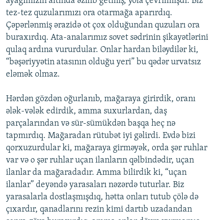
ayağımızın altında əzilib getmiş, yola çevrilmişdi. Biz
tez-tez quzularımızı ora otarmağa aparırdıq.
Çəpərlənmiş ərazidə ot çox olduğundan quzuları ora
buraxırdıq. Ata-analarımız sovet sədrinin şikayətlərini
qulaq ardına vururdular. Onlar hardan biləydilər ki,
“bəşəriyyətin atasının olduğu yeri” bu qədər urvatsız
eləmək olmaz.
Hərdən gözdən oğurlanıb, mağaraya girirdik, oranı
ələk-vələk edirdik, amma suxurlardan, daş
parçalarından və sür-sümükdən başqa heç nə
tapmırdıq. Mağaradan rütubət iyi gəlirdi. Evdə bizi
qorxuzurdular ki, mağaraya girməyək, orda şər ruhlar
var və o şər ruhlar uçan ilanların qəlbindədir, uçan
ilanlar da mağaradadır. Amma bilirdik ki, “uçan
ilanlar” deyəndə yarasaları nəzərdə tuturlar. Biz
yarasalarla dostlaşmışdıq, hətta onları tutub çölə də
çıxardır, qanadlarını rezin kimi dartıb uzadandan