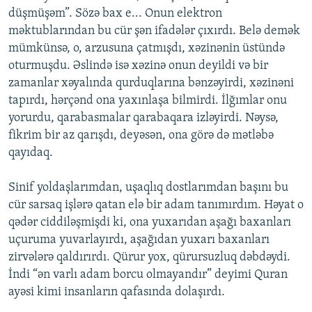
düşmüşəm”. Sözə bax e... Onun elektron
məktublarından bu cür şən ifadələr çıxırdı. Belə demək
mümkünsə, o, arzusuna çatmışdı, xəzinənin üstündə
oturmuşdu. Əslində isə xəzinə onun deyildi və bir
zamanlar xəyalında qurduqlarına bənzəyirdi, xəzinəni
tapırdı, hərçənd ona yaxınlaşa bilmirdi. İlğımlar onu
yorurdu, qarabasmalar qarabaqara izləyirdi. Nəysə,
fikrim bir az qarışdı, deyəsən, ona görə də mətləbə
qayıdaq.
Sinif yoldaşlarımdan, uşaqlıq dostlarımdan başını bu
cür sarsaq işlərə qatan elə bir adam tanımırdım. Həyat o
qədər ciddiləşmişdi ki, ona yuxarıdan aşağı baxanları
uçuruma yuvarlayırdı, aşağıdan yuxarı baxanları
zirvələrə qaldırırdı. Qürur yox, qürursuzluq dəbdəydi.
İndi “ən varlı adam borcu olmayandır” deyimi Quran
ayəsi kimi insanların qafasında dolaşırdı.