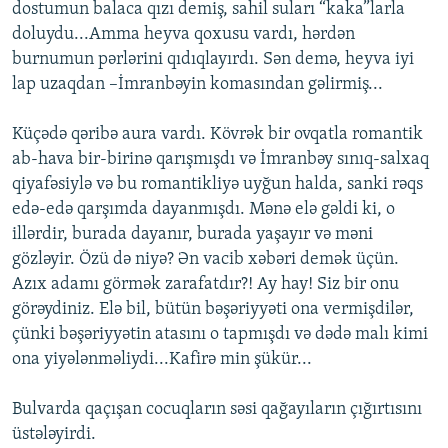
dostumun balaca qızı demiş, sahil suları “kaka”larla
doluydu...Amma heyva qoxusu vardı, hərdən
burnumun pərlərini qıdıqlayırdı. Sən demə, heyva iyi
lap uzaqdan –İmranbəyin komasından gəlirmiş...
Küçədə qəribə aura vardı. Kövrək bir ovqatla romantik
ab-hava bir-birinə qarışmışdı və İmranbəy sınıq-salxaq
qiyafəsiylə və bu romantikliyə uyğun halda, sanki rəqs
edə-edə qarşımda dayanmışdı. Mənə elə gəldi ki, o
illərdir, burada dayanır, burada yaşayır və məni
gözləyir. Özü də niyə? Ən vacib xəbəri demək üçün.
Azıx adamı görmək zarafatdır?! Ay hay! Siz bir onu
görəydiniz. Elə bil, bütün bəşəriyyəti ona vermişdilər,
çünki bəşəriyyətin atasını o tapmışdı və dədə malı kimi
ona yiyələnməliydi...Kafirə min şükür...
Bulvarda qaçışan cocuqların səsi qağayıların çığırtısını
üstələyirdi.