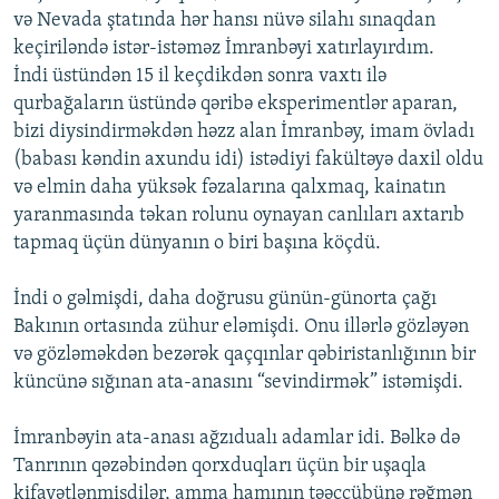
və Nevada ştatında hər hansı nüvə silahı sınaqdan
keçiriləndə istər-istəməz İmranbəyi xatırlayırdım.
İndi üstündən 15 il keçdikdən sonra vaxtı ilə
qurbağaların üstündə qəribə eksperimentlər aparan,
bizi diysindirməkdən həzz alan İmranbəy, imam övladı
(babası kəndin axundu idi) istədiyi fakültəyə daxil oldu
və elmin daha yüksək fəzalarına qalxmaq, kainatın
yaranmasında təkan rolunu oynayan canlıları axtarıb
tapmaq üçün dünyanın o biri başına köçdü.
İndi o gəlmişdi, daha doğrusu günün-günorta çağı
Bakının ortasında zühur eləmişdi. Onu illərlə gözləyən
və gözləməkdən bezərək qaçqınlar qəbiristanlığının bir
küncünə sığınan ata-anasını “sevindirmək” istəmişdi.
İmranbəyin ata-anası ağzıdualı adamlar idi. Bəlkə də
Tanrının qəzəbindən qorxduqları üçün bir uşaqla
kifayətlənmişdilər, amma hamının təəccübünə rəğmən