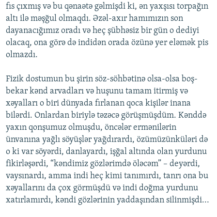
fıs çıxmış və bu qənaətə gəlmişdi ki, ən yaxşısı torpağın
altı ilə məşğul olmaqdı. Əzəl-axır hamımızın son
dayanacığımız oradı və heç şübhəsiz bir gün o dediyi
olacaq, ona görə də indidən orada özünə yer eləmək pis
olmazdı.
Fizik dostumun bu şirin söz-söhbətinə olsa-olsa boş-
bekar kənd arvadları və huşunu tamam itirmiş və
xəyalları o biri dünyada fırlanan qoca kişilər inana
bilərdi. Onlardan biriylə təzəcə görüşmüşdüm. Kənddə
yaxın qonşumuz olmuşdu, öncələr ermənilərin
ünvanına yağlı söyüşlər yağdırardı, özümüzünküləri də
o ki var söyərdi, danlayardı, işğal altında olan yurdunu
fikirləşərdi, “kəndimiz gözlərimdə öləcəm” – deyərdi,
vaysınardı, amma indi heç kimi tanımırdı, tanrı ona bu
xəyallarını da çox görmüşdü və indi doğma yurdunu
xatırlamırdı, kəndi gözlərinin yaddaşından silinmişdi...