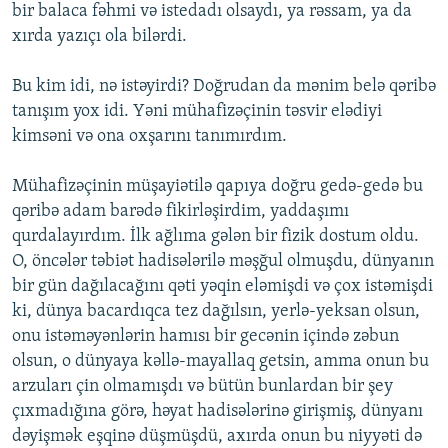
bir balaca fəhmi və istedadı olsaydı, ya rəssam, ya da
xırda yazıçı ola bilərdi.
Bu kim idi, nə istəyirdi? Doğrudan da mənim belə qəribə
tanışım yox idi. Yəni mühafizəçinin təsvir elədiyi
kimsəni və ona oxşarını tanımırdım.
Mühafizəçinin müşayiətilə qapıya doğru gedə-gedə bu
qəribə adam barədə fikirləşirdim, yaddaşımı
qurdalayırdım. İlk ağlıma gələn bir fizik dostum oldu.
O, öncələr təbiət hadisələrilə məşğul olmuşdu, dünyanın
bir gün dağılacağını qəti yəqin eləmişdi və çox istəmişdi
ki, dünya bacardıqca tez dağılsın, yerlə-yeksan olsun,
onu istəməyənlərin hamısı bir gecənin içində zəbun
olsun, o dünyaya kəllə-mayallaq getsin, amma onun bu
arzuları çin olmamışdı və bütün bunlardan bir şey
çıxmadığına görə, həyat hadisələrinə girişmiş, dünyanı
dəyişmək eşqinə düşmüşdü, axırda onun bu niyyəti də