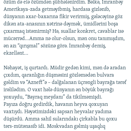
özüm də elə özümdən şübhələnirdim. Bəlkə, İmranbəy
Amerikaya-zada getməyibmiş, hardasa gizlənib,
dünyanın axar-baxarına fikir verirmiş, gələcəyinə göz
dikən ata-anasının xətrinə dəymək, ümidlərini boşa
çıxarmaq istəmirmiş? Hə, suallar konkret, cavablar isə
mücərrəd...Amma nə olur-olsun, mən onu tanımışdım,
ən azı “qırışmal” sözünə görə. İmranbəy demiş,
ekzellənt...
Nəhayət, iş qurtardı. Müdir gedən kimi, mən də aradan
çıxdım, qaranlığın düşməsini gözləmədən bulvara
gəldim və “Azneft”ə – dalğalanan üçrəngli bayrağa tərəf
irəlilədim. O vaxt hələ dünyanın ən böyük bayrağı
yoxuydu, “Bayraq meydanı” da tikilməmişdi.
Payıza doğru gedirdik, havanın heyva qoxuyan
vaxtıydı. Həyətimizdəki sapsarı heyvalar yadıma
düşürdü. Amma sahil sularındakı çirkabla bu qoxu
tərs-mütənasib idi. Moskvadan gəlmiş uşaqlıq