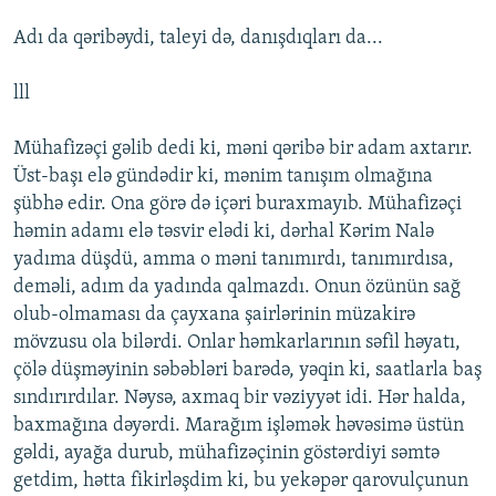
Adı da qəribəydi, taleyi də, danışdıqları da...
lll
Mühafizəçi gəlib dedi ki, məni qəribə bir adam axtarır.
Üst-başı elə gündədir ki, mənim tanışım olmağına
şübhə edir. Ona görə də içəri buraxmayıb. Mühafizəçi
həmin adamı elə təsvir elədi ki, dərhal Kərim Nalə
yadıma düşdü, amma o məni tanımırdı, tanımırdısa,
deməli, adım da yadında qalmazdı. Onun özünün sağ
olub-olmaması da çayxana şairlərinin müzakirə
mövzusu ola bilərdi. Onlar həmkarlarının səfil həyatı,
çölə düşməyinin səbəbləri barədə, yəqin ki, saatlarla baş
sındırırdılar. Nəysə, axmaq bir vəziyyət idi. Hər halda,
baxmağına dəyərdi. Marağım işləmək həvəsimə üstün
gəldi, ayağa durub, mühafizəçinin göstərdiyi səmtə
getdim, hətta fikirləşdim ki, bu yekəpər qarovulçunun