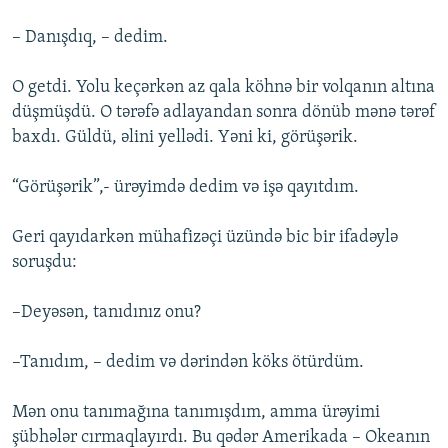
– Danışdıq, – dedim.
O getdi. Yolu keçərkən az qala köhnə bir volqanın altına
düşmüşdü. O tərəfə adlayandan sonra dönüb mənə tərəf
baxdı. Güldü, əlini yellədi. Yəni ki, görüşərik.
“Görüşərik”,- ürəyimdə dedim və işə qayıtdım.
Geri qayıdarkən mühafizəçi üzündə bic bir ifadəylə
soruşdu:
–Deyəsən, tanıdınız onu?
–Tanıdım, – dedim və dərindən köks ötürdüm.
Mən onu tanımağına tanımışdım, amma ürəyimi
şübhələr cırmaqlayırdı. Bu qədər Amerikada – Okeanın