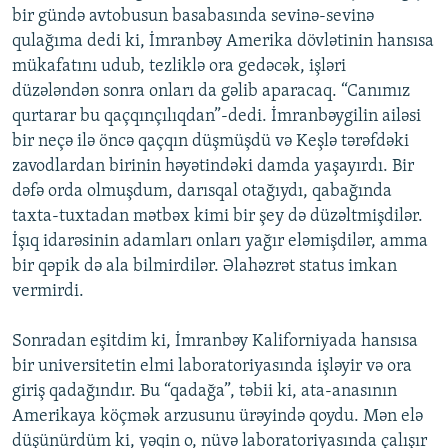
bir gündə avtobusun basabasında sevinə-sevinə
qulağıma dedi ki, İmranbəy Amerika dövlətinin hansısa
mükafatını udub, tezliklə ora gedəcək, işləri
düzələndən sonra onları da gəlib aparacaq. “Canımız
qurtarar bu qaçqınçılıqdan”-dedi. İmranbəygilin ailəsi
bir neçə ilə öncə qaçqın düşmüşdü və Keşlə tərəfdəki
zavodlardan birinin həyətindəki damda yaşayırdı. Bir
dəfə orda olmuşdum, darısqal otağıydı, qabağında
taxta-tuxtadan mətbəx kimi bir şey də düzəltmişdilər.
İşıq idarəsinin adamları onları yağır eləmişdilər, amma
bir qəpik də ala bilmirdilər. Əlahəzrət status imkan
vermirdi.
Sonradan eşitdim ki, İmranbəy Kaliforniyada hansısa
bir universitetin elmi laboratoriyasında işləyir və ora
giriş qadağındır. Bu “qadağa”, təbii ki, ata-anasının
Amerikaya köçmək arzusunu ürəyində qoydu. Mən elə
düşünürdüm ki, yəqin o, nüvə laboratoriyasında çalışır