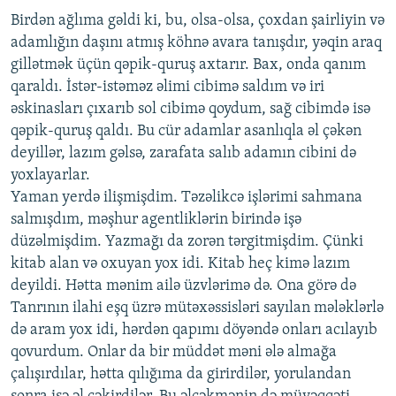
Birdən ağlıma gəldi ki, bu, olsa-olsa, çoxdan şairliyin və
adamlığın daşını atmış köhnə avara tanışdır, yəqin araq
gillətmək üçün qəpik-quruş axtarır. Bax, onda qanım
qaraldı. İstər-istəməz əlimi cibimə saldım və iri
əskinasları çıxarıb sol cibimə qoydum, sağ cibimdə isə
qəpik-quruş qaldı. Bu cür adamlar asanlıqla əl çəkən
deyillər, lazım gəlsə, zarafata salıb adamın cibini də
yoxlayarlar.
Yaman yerdə ilişmişdim. Təzəlikcə işlərimi sahmana
salmışdım, məşhur agentliklərin birində işə
düzəlmişdim. Yazmağı da zorən tərgitmişdim. Çünki
kitab alan və oxuyan yox idi. Kitab heç kimə lazım
deyildi. Hətta mənim ailə üzvlərimə də. Ona görə də
Tanrının ilahi eşq üzrə mütəxəssisləri sayılan mələklərlə
də aram yox idi, hərdən qapımı döyəndə onları acılayıb
qovurdum. Onlar da bir müddət məni ələ almağa
çalışırdılar, hətta qılığıma da girirdilər, yorulandan