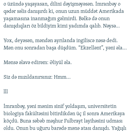
o üzündə yaşayasan, dilini dəyişməyəsən. İmranbəy o
qədər səlis danışırdı ki, onun uzun müddət Amerikada
yaşamasına inanmağım gəlmirdi. Bəlkə də onun
danışdıqları öz bildiyim kimi yadımda qalıb. Nəysə...
Yox, deyəsən, məndən ayrılanda ingiliscə nəsə dedi.
Mən onu sonradan başa düşdüm. “Ekzellənt”, yəni əla...
Mənsə əlavə edirəm: Əliyül əla.
Siz də mızıldanırsınız: Hmm...
lll
İmranbəy, yəni mənim sinif yoldaşım, universitetin
biologiya fakültəsini bitirdikdən üç il sonra Amerikaya
köçdü. Buna səbəb məşhur Fulbrayt layihəsini udması
oldu. Onun bu uğuru barədə mənə atası danışdı. Yağışlı