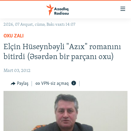
Keçid
linkləri
Əsas
2026, 07 Avqust, cümə, Bakı vaxtı 14:07
məzmuna
GÜNDƏM
OXU ZALI
qayıt
#İZAHLA
Əsas
Elçin Hüseynbəyli "Azıx" romanını
KORRUPSIOMETR
naviqasiyaya
bitirdi (Əsərdən bir parçanı oxu)
qayıt
#ƏSLINDƏ
Axtarışa
Mart 03, 2012
FƏRQƏ BAX
keç
QANUNI DOĞRU
Paylaş
VPN-siz açmaq
ARAŞDIRMA
MULTIMEDIA
RADIO ARXIV
VIDEO
HAQQIMIZDA
FOTOQALEREYA
OXU ZALI