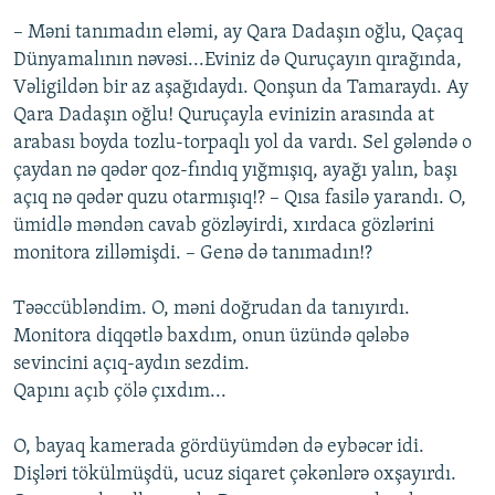
– Məni tanımadın eləmi, ay Qara Dadaşın oğlu, Qaçaq
Dünyamalının nəvəsi...Eviniz də Quruçayın qırağında,
Vəligildən bir az aşağıdaydı. Qonşun da Tamaraydı. Ay
Qara Dadaşın oğlu! Quruçayla evinizin arasında at
arabası boyda tozlu-torpaqlı yol da vardı. Sel gələndə o
çaydan nə qədər qoz-fındıq yığmışıq, ayağı yalın, başı
açıq nə qədər quzu otarmışıq!? – Qısa fasilə yarandı. O,
ümidlə məndən cavab gözləyirdi, xırdaca gözlərini
monitora zilləmişdi. – Genə də tanımadın!?
Təəccübləndim. O, məni doğrudan da tanıyırdı.
Monitora diqqətlə baxdım, onun üzündə qələbə
sevincini açıq-aydın sezdim.
Qapını açıb çölə çıxdım...
O, bayaq kamerada gördüyümdən də eybəcər idi.
Dişləri tökülmüşdü, ucuz siqaret çəkənlərə oxşayırdı.