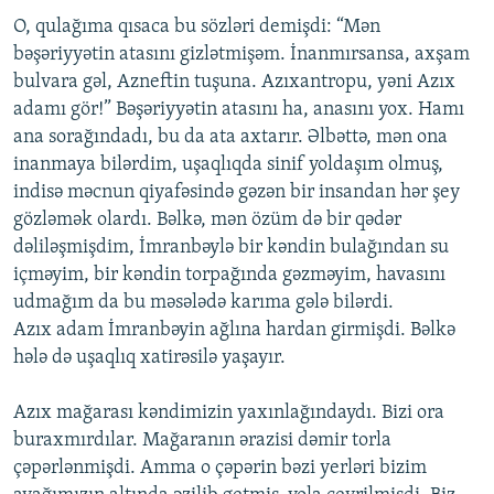
O, qulağıma qısaca bu sözləri demişdi: “Mən
bəşəriyyətin atasını gizlətmişəm. İnanmırsansa, axşam
bulvara gəl, Azneftin tuşuna. Azıxantropu, yəni Azıx
adamı gör!” Bəşəriyyətin atasını ha, anasını yox. Hamı
ana sorağındadı, bu da ata axtarır. Əlbəttə, mən ona
inanmaya bilərdim, uşaqlıqda sinif yoldaşım olmuş,
indisə məcnun qiyafəsində gəzən bir insandan hər şey
gözləmək olardı. Bəlkə, mən özüm də bir qədər
dəliləşmişdim, İmranbəylə bir kəndin bulağından su
içməyim, bir kəndin torpağında gəzməyim, havasını
udmağım da bu məsələdə karıma gələ bilərdi.
Azıx adam İmranbəyin ağlına hardan girmişdi. Bəlkə
hələ də uşaqlıq xatirəsilə yaşayır.
Azıx mağarası kəndimizin yaxınlağındaydı. Bizi ora
buraxmırdılar. Mağaranın ərazisi dəmir torla
çəpərlənmişdi. Amma o çəpərin bəzi yerləri bizim