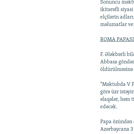
Sonuncu məktub
ikitərəfli siya
elçilərin adlar
məlumatlar ver
ROMA PAPASI
F. Ələkbərli bi
Abbasa göndər
öldürülməsinə 
“Məktubda V Pav
görə üzr istəy
əlaqələr, həm 
edəcək.
Papa özündən ə
Azərbaycana 3 