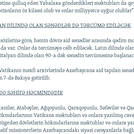
qətinə qulluq edən Yabalaxa göndərdikləri məktubları da q
rianların öz kilsəsi olub və onlar milliyyətcə uyğur olublar”
AN DİLİNDƏ OLAN SƏNƏDLƏR DƏ TƏRCÜMƏ EDİLƏCƏK
n sözlərinə görə, həmin dövrə aid sənədlər arasında qədim m
 da var. Onlar da tərcüməyə cəlb ediləcək. Latın dilində ola
italyan dilində olan 90-a dək sənədin tərcüməsinə başlanac
 Vatikanın məxfi arxivlərində Azərbaycana aid tapılan sənəd
n 7-də Bakıya gətirilib.
00 SƏHİFƏ HƏCMİNDƏDİR
xanilər, Atabəylər, Ağqoyunlu, Qaraqoyunlu, Səfəvilər və Qa
hökmdarlarının Vatikana məktubları və onlara yazılmış cav
ügedən dövlətlərin hökmdarlarına məktublar və onlara ya
lif missionerlərin Azərbaycandakı siyasi cərəyanlarla bağlı