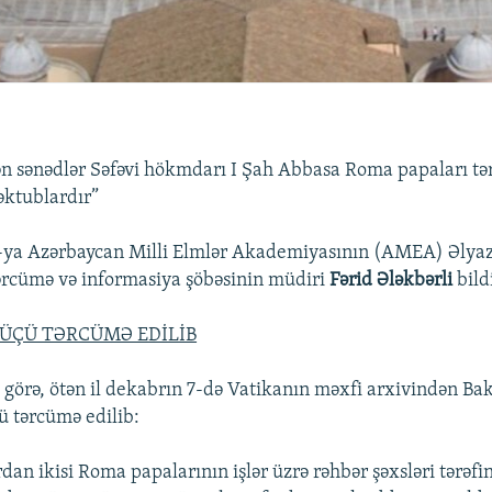
n sənədlər Səfəvi hökmdarı I Şah Abbasa Roma papaları tə
əktublardır”
A-ya Azərbaycan Milli Elmlər Akademiyasının (AMEA) Əlya
ərcümə və informasiya şöbəsinin müdiri
Fərid Ələkbərli
bild
ÜÇÜ TƏRCÜMƏ EDİLİB
 görə, ötən il dekabrın 7-də Vatikanın məxfi arxivindən Bak
ü tərcümə edilib:
an ikisi Roma papalarının işlər üzrə rəhbər şəxsləri tərəfin