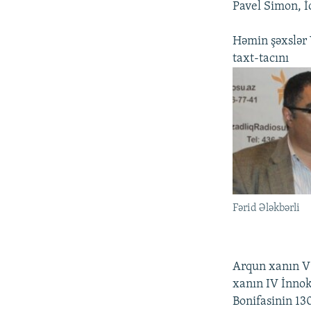
Pavel Simon, İ
Həmin şəxslər V
taxt-tacını
Fərid Ələkbərli
Arqun xanın V 
xanın IV İnnok
Bonifasinin 130