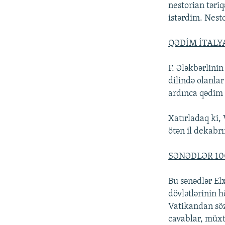
nestorian təri
istərdim. Nesto
QƏDİM İTALY
F. Ələkbərlini
dilində olanlar
ardınca qədim 
Xatırladaq ki,
ötən il dekabrı
SƏNƏDLƏR 10
Bu sənədlər El
dövlətlərinin 
Vatikandan söz
cavablar, müxtə