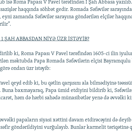
 isə Roma Papası V Pavel tərəfindən I Şah Abbasa yazılı
si sazişlər haqqında söhbət gedir. Romada Səfəvilər sarayınd
ı, eyni zamanda Səfəvilər sarayına göndərilən elçilər haqqın
ilir”.
 1 ŞAH ABBASDAN NİYƏ ÜZR İSTƏYİB?
ldirilib ki, Roma Papası V Pavel tərəfindən 1605-ci ilin iyul
ilən məktubda Papa Romada Səfəvilərin elçisi Bayramqulu 
görə ondan üzr istəyib:
el qeyd edib ki, bu qətlin qarşısını ala bilmədiyinə təəssü
ir. Buna baxmayaraq, Papa ümid etdiyini bildirib ki, Səfəvil
ticarət, həm də hərbi sahədə münasibətlər yenə də əvvəlki 
vvəlki papaların siyasi xəttini davam etdirəcəyini də deyib
səfir göndərildiyini vurğulayıb. Bunlar karmelit təriqətinə 