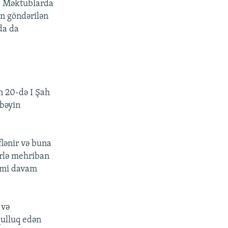
b. Məktublarda
an göndərilən
da da
un 20-də I Şah
bəyin
flənir və buna
ərlə mehriban
kimi davam
 və
qulluq edən