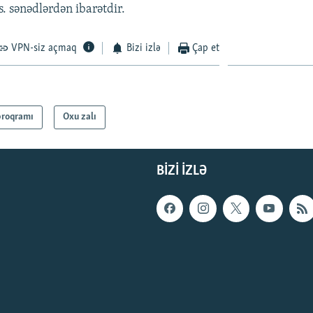
s. sənədlərdən ibarətdir.
VPN-siz açmaq
Bizi izlə
Çap et
proqramı
Oxu zalı
BIZI IZLƏ