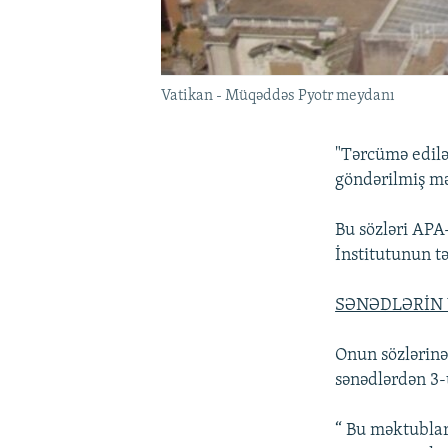
Vatikan - Müqəddəs Pyotr meydanı
"Tərcümə edilə
göndərilmiş m
Bu sözləri AP
İnstitutunun t
SƏNƏDLƏRİN 
Onun sözlərinə
sənədlərdən 3-
“ Bu məktublard