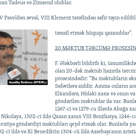
oan Tadeus və Zimsend olublar.
 Paveldən əvvəl, VIII Klement tərəfindən səfir təyin edilib
təmsil etmək hüququ qazanıblar”.
20 MƏKTUB TƏRCÜMƏ PROSESİ
F. Ələkbərli bildirib ki, ümumilikdə
olan 20-dək məktub hazırda tərcü
prosesindədir: “Bu məktubların əks
Səfəvilərə aiddir. Amma onların ar
Elxanilərə, Hülaki xana və onun var
göndərilən məktublar da var. Bunla
1267-ci və 1279-cu illərdə Abağa xa
Nikolaya, 1302-ci ildə Qazan xanın VIII Bonifasiyə, 1246-c
entiyə göndərdiyi məktubları qeyd etmək olar. Bunlarla yan
2-ci ildə və XI Benediktin 1304-cü ildə Azərbaycanın xristi