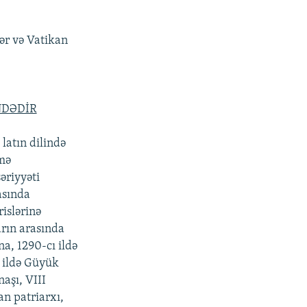
lər və Vatikan
NDƏDİR
 latın dilində
mə
əriyyəti
asında
islərinə
rın arasında
na, 1290-cı ildə
ı ildə Güyük
aşı, VIII
an patriarxı,