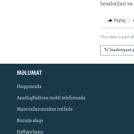
hesabatları və 
Paylaş
This item is part of
"İz" mədəniyyət 
MƏLUMAT
Haqqımızda
AzadlıqRadiosu mobil telefonuzda
Materiallarımızdan istifadə
BIZI IZLƏ
Bizimlə əlaqə
Həftəyə baxış