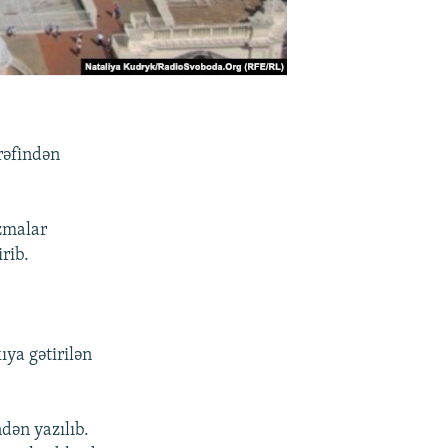
rəfindən
zmalar
irib.
ıya gətirilən
dən yazılıb.