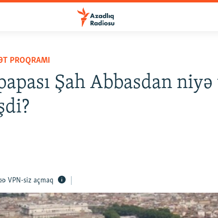
YƏT PROQRAMI
apası Şah Abbasdan niyə
şdi?
VPN-siz açmaq