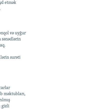
eyd etmək
.
onqol və uyğur
n sənədlərin
aq.
lərin surəti
carlar
ab məktubları,
zılmış
 gizli