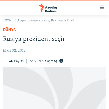
Keçid
linkləri
Əsas
2026, 06 Avqust, cümə axşamı, Bakı vaxtı 11:27
məzmuna
GÜNDƏM
DÜNYA
qayıt
#İZAHLA
Əsas
Rusiya prezident seçir
KORRUPSIOMETR
naviqasiyaya
qayıt
Mart 02, 2012
#ƏSLINDƏ
Axtarışa
FƏRQƏ BAX
Paylaş
VPN-siz açmaq
keç
QANUNI DOĞRU
ARAŞDIRMA
MULTIMEDIA
RADIO ARXIV
VIDEO
HAQQIMIZDA
FOTOQALEREYA
OXU ZALI