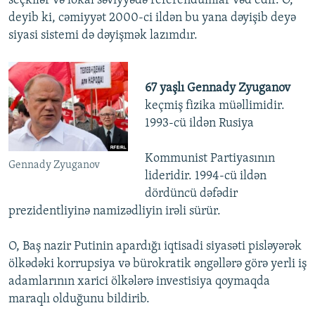
seçkilər və lokal səviyyədə referendumlar vəd edir. O,
deyib ki, cəmiyyət 2000-ci ildən bu yana dəyişib deyə
siyasi sistemi də dəyişmək lazımdır.
67 yaşlı Gennady Zyuganov
keçmiş fizika müəllimidir.
1993-cü ildən Rusiya
Kommunist Partiyasının
Gennady Zyuganov
lideridir. 1994-cü ildən
dördüncü dəfədir
prezidentliyinə namizədliyin irəli sürür.
O, Baş nazir Putinin apardığı iqtisadi siyasəti pisləyərək
ölkədəki korrupsiya və bürokratik əngəllərə görə yerli iş
adamlarının xarici ölkələrə investisiya qoymaqda
maraqlı olduğunu bildirib.