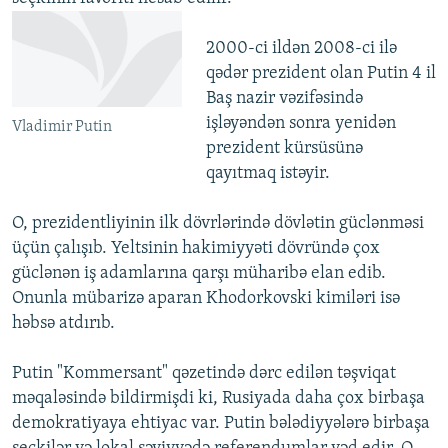
2000-ci ildən 2008-ci ilə
qədər prezident olan Putin 4 il
Baş nazir vəzifəsində
işləyəndən sonra yenidən
Vladimir Putin
prezident kürsüsünə
qayıtmaq istəyir.
O, prezidentliyinin ilk dövrlərində dövlətin güclənməsi
üçün çalışıb. Yeltsinin hakimiyyəti dövründə çox
güclənən iş adamlarına qarşı müharibə elan edib.
Onunla mübarizə aparan Khodorkovski kimiləri isə
həbsə atdırıb.
Putin "Kommersant" qəzetində dərc edilən təşviqat
məqaləsində bildirmişdi ki, Rusiyada daha çox birbaşa
demokratiyaya ehtiyac var. Putin bələdiyyələrə birbaşa