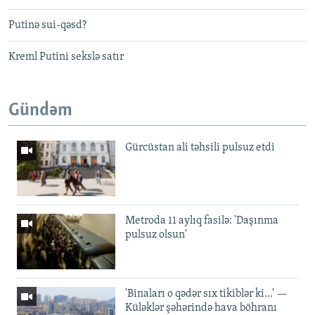
Putinə sui-qəsd?
Kreml Putini sekslə satır
Gündəm
Gürcüstan ali təhsili pulsuz etdi
Metroda 11 aylıq fasilə: 'Daşınma
pulsuz olsun'
'Binaları o qədər sıx tikiblər ki...' —
Küləklər şəhərində hava böhranı