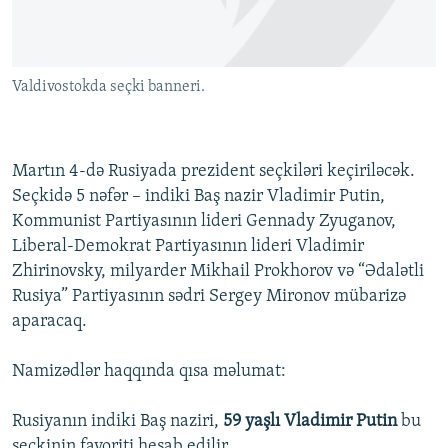
İNFOQRAFIKA
AZƏRBAYCAN ƏDƏBIYYATI KITABXANASI
MISSIYAMIZ
BIZI IZLƏ
KARIKATURA
İSLAM VƏ DEMOKRATIYA
PEŞƏ ETIKASI VƏ JURNALISTIKA STANDARTLARIMIZ
Valdivostokda seçki banneri.
İZ - MƏDƏNIYYƏT PROQRAMI
MATERIALLARIMIZDAN ISTIFADƏ
AZADLIQRADIOSU MOBIL TELEFONUNUZDA
RFE/RL-in bütün saytları
BIZIMLƏ ƏLAQƏ
Martın 4-də Rusiyada prezident seçkiləri keçiriləcək.
Seçkidə 5 nəfər – indiki Baş nazir Vladimir Putin,
XƏBƏR BÜLLETENLƏRIMIZ
Kommunist Partiyasının lideri Gennady Zyuganov,
Liberal-Demokrat Partiyasının lideri Vladimir
Zhirinovsky, milyarder Mikhail Prokhorov və “Ədalətli
Rusiya” Partiyasının sədri Sergey Mironov mübarizə
aparacaq.
Namizədlər haqqında qısa məlumat:
Rusiyanın indiki Baş naziri,
59 yaşlı Vladimir Putin
bu
seçkinin favoriti hesab edilir.