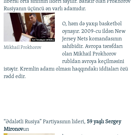
liberal orta sinfinin lideri sayılır. Bankir olan Prokhorov
Rusiyanın üçüncü ən varlı adamıdır.
O, həm də yaxşı basketbol
oynayır. 2009-cu ildən New
Jersey Nets komandasının
sahibidir. Avropa tərəfdarı
Mikhail Prokhorov
olan Mikhail Prokhorov
rubldan avroya keçilməsini
istəyir. Kremlin adamı olması haqqındakı iddiaları özü
rədd edir.
“Ədalətli Rusiya” Partiyasının lideri,
59 yaşlı Sergey
Mironov
un