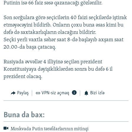
Putinin isə 66 faiz səsə qazanacağı gözlənilir.
Son sorğulara görə seçicilərin 40 faizi seçkilərdə iştirak
etməyəcəyini bildirib. Onların çoxu buna əsas kimi bu
dəfə də saxtakarlıqların olacağını bildirir.
Seçki yerli vaxtla səhər saat 8-də başlayıb axşam saat
20.00-da başa çatacaq.
Rusiyada əvvəllər 4 illiyinə seçilən prezident
Konstitusiyaya dəyişikliklərdən sonra bu dəfə 6 il
prezident olacaq.
Paylaş
VPN-siz açmaq
Bizi izlə
Buna da bax:
Moskvada Putin tərəfdarlarının mitinqi