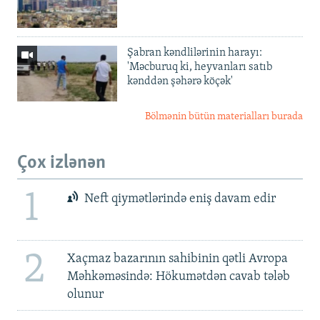
Şabran kəndlilərinin harayı:
'Məcburuq ki, heyvanları satıb
kənddən şəhərə köçək'
Bölmənin bütün materialları burada
Çox izlənən
1
Neft qiymətlərində eniş davam edir
2
Xaçmaz bazarının sahibinin qətli Avropa
Məhkəməsində: Hökumətdən cavab tələb
olunur