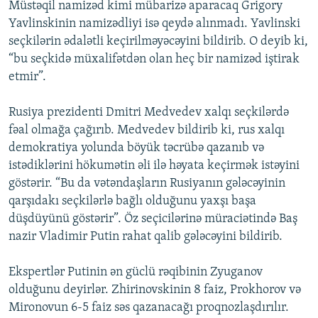
Müstəqil namizəd kimi mübarizə aparacaq Grigory
Yavlinskinin namizədliyi isə qeydə alınmadı. Yavlinski
seçkilərin ədalətli keçirilməyəcəyini bildirib. O deyib ki,
“bu seçkidə müxalifətdən olan heç bir namizəd iştirak
etmir”.
Rusiya prezidenti Dmitri Medvedev xalqı seçkilərdə
fəal olmağa çağırıb. Medvedev bildirib ki, rus xalqı
demokratiya yolunda böyük təcrübə qazanıb və
istədiklərini hökumətin əli ilə həyata keçirmək istəyini
göstərir. “Bu da vətəndaşların Rusiyanın gələcəyinin
qarşıdakı seçkilərlə bağlı olduğunu yaxşı başa
düşdüyünü göstərir”. Öz seçicilərinə müraciətində Baş
nazir Vladimir Putin rahat qalib gələcəyini bildirib.
Ekspertlər Putinin ən güclü rəqibinin Zyuganov
olduğunu deyirlər. Zhirinovskinin 8 faiz, Prokhorov və
Mironovun 6-5 faiz səs qazanacağı proqnozlaşdırılır.