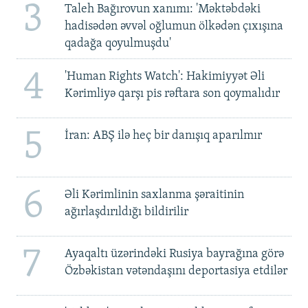
3
Taleh Bağırovun xanımı: 'Məktəbdəki
hadisədən əvvəl oğlumun ölkədən çıxışına
qadağa qoyulmuşdu'
4
'Human Rights Watch': Hakimiyyət Əli
Kərimliyə qarşı pis rəftara son qoymalıdır
5
İran: ABŞ ilə heç bir danışıq aparılmır
6
Əli Kərimlinin saxlanma şəraitinin
ağırlaşdırıldığı bildirilir
7
Ayaqaltı üzərindəki Rusiya bayrağına görə
Özbəkistan vətəndaşını deportasiya etdilər