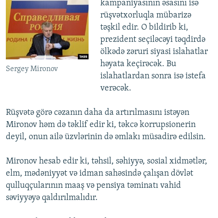
kampaniyasının əsasını isə
rüşvətxorluqla mübarizə
təşkil edir. O bildirib ki,
prezident seçiləcəyi təqdirdə
ölkədə zəruri siyasi islahatlar
həyata keçirəcək. Bu
Sergey Mironov
islahatlardan sonra isə istefa
verəcək.
Rüşvətə görə cəzanın daha da artırılmasını istəyən
Mironov həm də təklif edir ki, təkcə korrupsionerin
deyil, onun ailə üzvlərinin də əmlakı müsadirə edilsin.
Mironov hesab edir ki, təhsil, səhiyyə, sosial xidmətlər,
elm, mədəniyyət və idman sahəsində çalışan dövlət
qulluqçularının maaş və pensiya təminatı vahid
səviyyəyə qaldırılmalıdır.