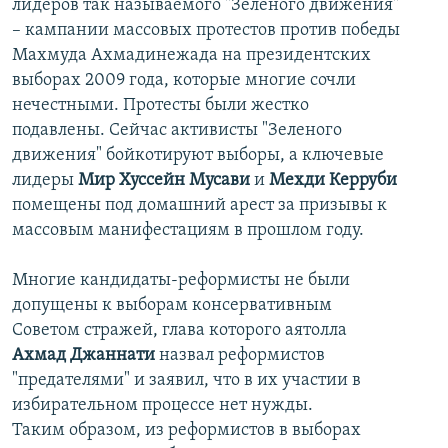
лидеров так называемого "Зеленого движения"
– кампании массовых протестов против победы
Махмуда Ахмадинежада на президентских
выборах 2009 года, которые многие сочли
нечестными. Протесты были жестко
подавлены. Сейчас активисты "Зеленого
движения" бойкотируют выборы, а ключевые
лидеры
Мир Хуссейн Мусави
и
Мехди Керруби
помещены под домашний арест за призывы к
массовым манифестациям в прошлом году.
Многие кандидаты-реформисты не были
допущены к выборам консервативным
Советом стражей, глава которого аятолла
Ахмад Джаннати
назвал реформистов
"предателями" и заявил, что в их участии в
избирательном процессе нет нужды.
Таким образом, из реформистов в выборах