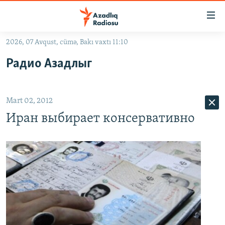
Keçid
linkləri
Əsas
2026, 07 Avqust, cümə, Bakı vaxtı 11:10
məzmuna
GÜNDƏM
Радио Азадлыг
qayıt
#İZAHLA
Əsas
KORRUPSIOMETR
naviqasiyaya
Mart 02, 2012
qayıt
#ƏSLINDƏ
Axtarışa
Иран выбирает консервативно
FƏRQƏ BAX
keç
QANUNI DOĞRU
ARAŞDIRMA
MULTIMEDIA
RADIO ARXIV
VIDEO
HAQQIMIZDA
FOTOQALEREYA
OXU ZALI