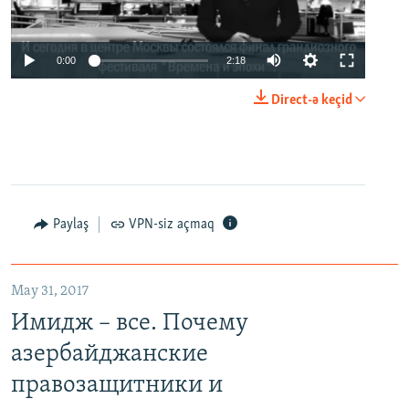
0:00
2:18
Direct-ə keçid
Paylaş
VPN-siz açmaq
May 31, 2017
Имидж – все. Почему
азербайджанские
правозащитники и