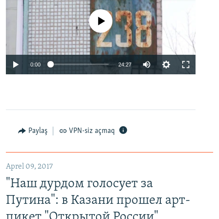
No media source currently available
0:00
24:27
Paylaş
VPN-siz açmaq
Aprel 09, 2017
"Наш дурдом голосует за
Путина": в Казани прошел арт-
пикет "Открытой России"