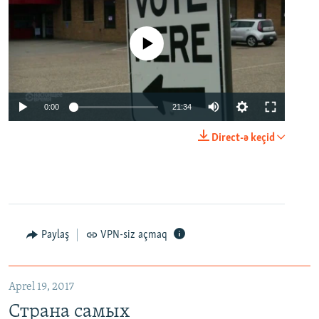
No media source currently available
0:00
21:34
Direct-ə keçid
Paylaş
VPN-siz açmaq
Aprel 19, 2017
Страна самых