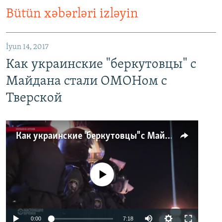
Bütün xəbərləri izləyin
İyun 14, 2017
Как украинские "беркутовцы" с
Майдана стали ОМОНом с
Тверской
Как украинские "беркутовцы" с Майдана стали ОМОНом с Тверской
No media source currently available
0:00
7:18