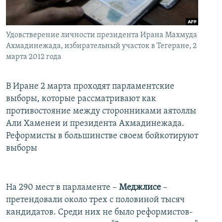
İNFOQRAFIKA
AZƏRBAYCAN ƏDƏBIYYATI KITABXANASI
MISSIYAMIZ
BIZI IZLƏ
KARIKATURA
İSLAM VƏ DEMOKRATIYA
PEŞƏ ETIKASI VƏ JURNALISTIKA STANDARTLARIMIZ
Удовстверение личности президента Ирана Махмуда
İZ - MƏDƏNIYYƏT PROQRAMI
MATERIALLARIMIZDAN ISTIFADƏ
Ахмадинежада, избирательный участок в Тегеране, 2
марта 2012 года
AZADLIQRADIOSU MOBIL TELEFONUNUZDA
RFE/RL-in bütün saytları
BIZIMLƏ ƏLAQƏ
В Иране 2 марта проходят парламентские
выборы, которые рассматривают как
XƏBƏR BÜLLETENLƏRIMIZ
противостояние между сторонниками аятоллы
Али Хаменеи и президента Ахмадинежада.
Реформисты в большинстве своем бойкотируют
выборы
На 290 мест в парламенте –
Меджлисе
–
претендовали около трех с половиной тысяч
кандидатов. Среди них не было реформистов-