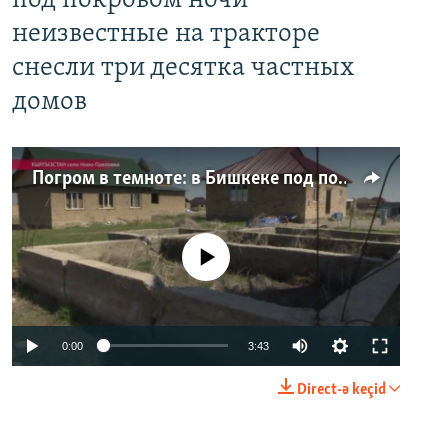
под покровом ночи
неизвестные на тракторе
снесли три десятка частных
домов
Погром в темноте: в Бишкеке под покровом ночи неизвестные на тракторе снесли три десятка частных домов
No media source currently available
0:00
3:43
Direct-ə keçid